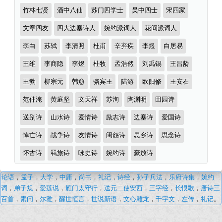
词
分
竹林七贤
酒中八仙
苏门四学士
吴中四士
宋四家
类
文章四友
四大边塞诗人
婉约派词人
花间派词人
李白
苏轼
李清照
杜甫
辛弃疾
李煜
白居易
王维
李商隐
李煜
杜牧
孟浩然
刘禹锡
王昌龄
王勃
柳宗元
韩愈
骆宾王
陆游
欧阳修
王安石
范仲淹
黄庭坚
文天祥
苏洵
陶渊明
田园诗
送别诗
山水诗
爱情诗
励志诗
边塞诗
爱国诗
悼亡诗
战争诗
友情诗
闺怨诗
思乡诗
思念诗
怀古诗
羁旅诗
咏史诗
婉约诗
豪放诗
杜
论语
，
孟子
，
大学
，
中庸
，
尚书
，
礼记
，
诗经
，
孙子兵法
，
乐府诗集
，
婉约
龙
词
，
弟子规
，
爱莲说
，
雁门太守行
，
送元二使安西
，
三字经
，
长恨歌
，
唐诗三
沙
百首
，
素问
，
尔雅
，
醒世恒言
，
世说新语
，
文心雕龙
，
千字文
，
左传
，
礼记
。
·
古