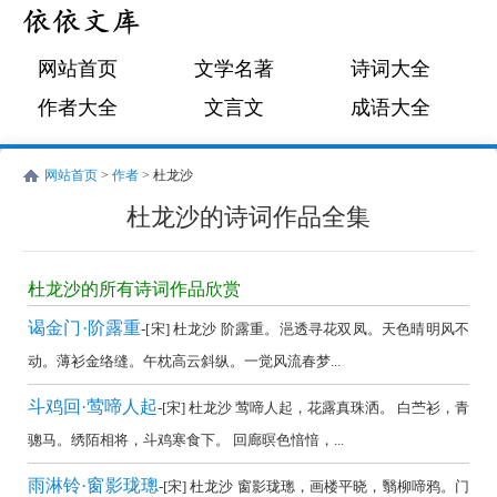
网站首页
文学名著
诗词大全
作者大全
文言文
成语大全
网站首页
>
作者
> 杜龙沙
杜龙沙的诗词作品全集
杜
龙
杜龙沙的所有诗词作品欣赏
沙
谒金门·阶露重
-[宋] 杜龙沙 阶露重。浥透寻花双凤。天色晴明风不
的
动。薄衫金络缝。午枕高云斜纵。一觉风流春梦...
诗
斗鸡回·莺啼人起
-[宋] 杜龙沙 莺啼人起，花露真珠洒。 白苎衫，青
词
骢马。绣陌相将，斗鸡寒食下。 回廊暝色愔愔，...
作
品
雨淋铃·窗影珑璁
-[宋] 杜龙沙 窗影珑璁，画楼平晓，翳柳啼鸦。门