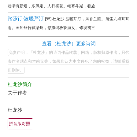
全
巷渐有新烟，东风定、人扫桐花。峭寒斗减，看旅...
集
踏莎行·波暖芹汀
-[宋] 杜龙沙 波暖芹汀，风香兰圃。清尘几点茸茸
欣
雨。画船丝竹载梁州，彩旗绳板欢游女。修禊初三...
赏
（全
杜
查看（杜龙沙）更多诗词
部
龙
免责声明：「杜龙沙」的诗词作品转载于网络，版权归原作者，只代
所
沙
表作者观点和本站无关，如果您认为本文侵犯了您的权益，请联系我
有
的
们删除。
集
最
杜龙沙简介
美
锦）-
关于作者
最
古
有
诗
杜龙沙
名
词
古
大
拼音版对照
诗
全