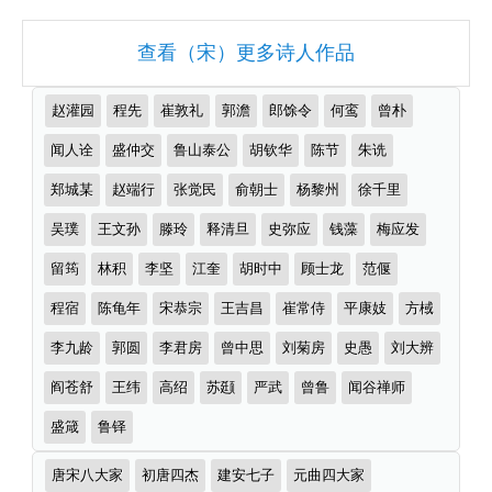
词
大
查看（宋）更多诗人作品
全
（精
推
赵灌园
程先
崔敦礼
郭澹
郎馀令
何鸾
曾朴
选
荐
作
闻人诠
盛仲交
鲁山泰公
胡钦华
陈节
朱诜
多
者
首）
郑城某
赵端行
张觉民
俞朝士
杨黎州
徐千里
吴璞
王文孙
滕玲
释清旦
史弥应
钱藻
梅应发
留筠
林积
李坚
江奎
胡时中
顾士龙
范偃
程宿
陈龟年
宋恭宗
王吉昌
崔常侍
平康妓
方棫
李九龄
郭圆
李君房
曾中思
刘菊房
史愚
刘大辨
阎苍舒
王纬
高绍
苏颋
严武
曾鲁
闻谷禅师
盛箴
鲁铎
诗
唐宋八大家
初唐四杰
建安七子
元曲四大家