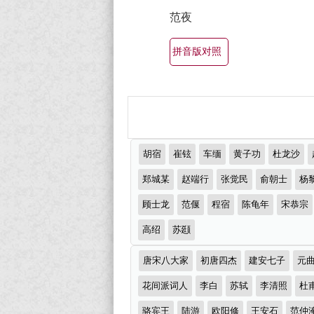
最
赏
范夜
有
（全
部
名
拼音版对照
所
古
有
诗
集
词
锦）-
大
推
古
胡宿
崔铉
车缅
黄子功
杜龙沙
全
荐
诗
作
郑城某
赵端行
张觉民
俞朝士
杨
（精
者
词
顾士龙
范偃
程宿
陈龟年
宋恭宗
选
大
多
高绍
苏颋
全
首）
诗
唐宋八大家
初唐四杰
建安七子
元
词
分
花间派词人
李白
苏轼
李清照
杜
类
骆宾王
陆游
欧阳修
王安石
范仲