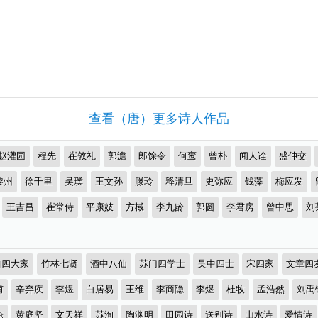
查看（唐）更多诗人作品
赵灌园
程先
崔敦礼
郭澹
郎馀令
何鸾
曾朴
闻人诠
盛仲交
黎州
徐千里
吴璞
王文孙
滕玲
释清旦
史弥应
钱藻
梅应发
王吉昌
崔常侍
平康妓
方棫
李九龄
郭圆
李君房
曾中思
刘
曲四大家
竹林七贤
酒中八仙
苏门四学士
吴中四士
宋四家
文章四
甫
辛弃疾
李煜
白居易
王维
李商隐
李煜
杜牧
孟浩然
刘禹
淹
黄庭坚
文天祥
苏洵
陶渊明
田园诗
送别诗
山水诗
爱情诗