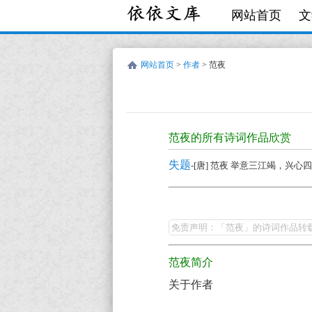
网站首页
文
网站首页
>
作者
> 范夜
范
夜
范夜的所有诗词作品欣赏
的
失题
-[唐] 范夜 举意三江竭，兴心
诗
词
范
作
夜
免责声明：「范夜」的诗词作品转
品
的
全
范夜简介
最
集
关于作者
美
欣