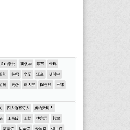
鲁山泰公
胡钦华
陈节
朱诜
留筠
林积
李坚
江奎
胡时中
菊房
史愚
刘大辨
阎苍舒
王纬
友
四大边塞诗人
婉约派词人
锡
王昌龄
王勃
柳宗元
韩愈
励志诗
边塞诗
爱国诗
悼亡诗