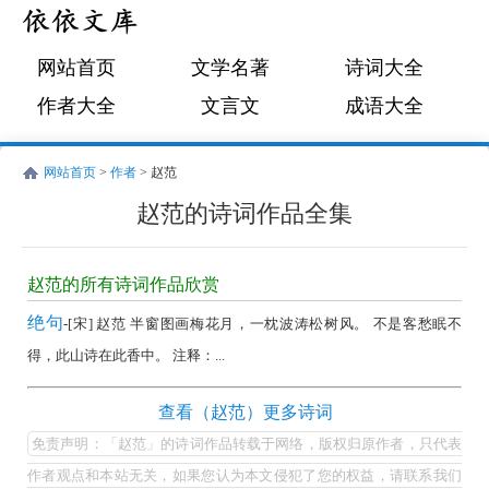
网站首页
文学名著
诗词大全
作者大全
文言文
成语大全
网站首页
>
作者
> 赵范
赵范的诗词作品全集
赵
范
赵范的所有诗词作品欣赏
的
绝句
-[宋] 赵范 半窗图画梅花月，一枕波涛松树风。 不是客愁眠不
诗
得，此山诗在此香中。 注释：...
词
作
赵
查看（赵范）更多诗词
品
范
免责声明：「赵范」的诗词作品转载于网络，版权归原作者，只代表
全
的
作者观点和本站无关，如果您认为本文侵犯了您的权益，请联系我们