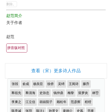
集
最
删除。
美
欣
赵范简介
最
赏
关于作者
有
（全
名
部
赵范
古
所
诗
拼音版对照
有
词
集
大
锦）-
全
查看（宋）更多诗人作品
古
（精
诗
选
推
张瑴
俞成
杨良臣
徐侨
吴锜
王闻诗
滕乔
词
多
荐
作
释祖先
释清海
史弥忠
钱仲鼎
梅挚
留梦炎
林岊
大
首）
者
全
李柬之
江立信
胡叔阳子
顾松年
范彦辉
程镗
陈贵诚
张羽
陈沆1
孙景文
庞德公
史凤
范夜