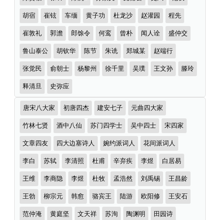
胡宿
崔铉
车缅
黄子功
杜龙沙
赵灌园
程先
崔敦礼
郭澹
郎馀令
何鸾
曾朴
闻人诠
盛仲交
鲁山泰公
胡钦华
陈节
朱诜
郑城某
赵端行
张觉民
俞朝士
杨黎州
徐千里
吴璞
王文孙
滕玲
释清旦
史弥应
诗
唐宋八大家
初唐四杰
建安七子
元曲四大家
词
分
竹林七贤
酒中八仙
苏门四学士
吴中四士
宋四家
类
文章四友
四大边塞诗人
婉约派词人
花间派词人
李白
苏轼
李清照
杜甫
辛弃疾
李煜
白居易
王维
李商隐
李煜
杜牧
孟浩然
刘禹锡
王昌龄
王勃
柳宗元
韩愈
骆宾王
陆游
欧阳修
王安石
范仲淹
黄庭坚
文天祥
苏洵
陶渊明
田园诗