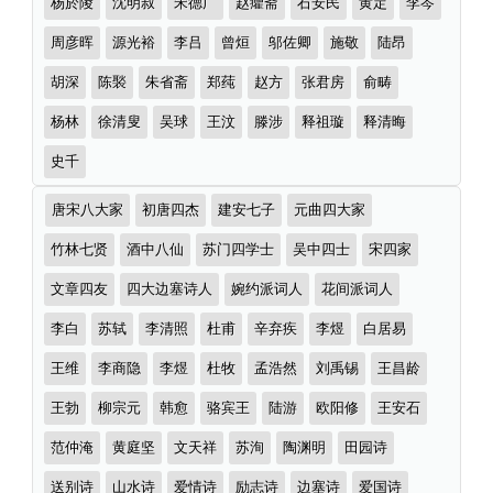
杨於陵
沈明叔
宋德广
赵癯斋
石安民
黄定
李岑
周彦晖
源光裕
李吕
曾烜
邬佐卿
施敬
陆昂
胡深
陈褧
朱省斋
郑莼
赵方
张君房
俞畴
杨林
徐清叟
吴球
王汶
滕涉
释祖璇
释清晦
史千
诗
唐宋八大家
初唐四杰
建安七子
元曲四大家
词
分
竹林七贤
酒中八仙
苏门四学士
吴中四士
宋四家
类
文章四友
四大边塞诗人
婉约派词人
花间派词人
李白
苏轼
李清照
杜甫
辛弃疾
李煜
白居易
王维
李商隐
李煜
杜牧
孟浩然
刘禹锡
王昌龄
王勃
柳宗元
韩愈
骆宾王
陆游
欧阳修
王安石
范仲淹
黄庭坚
文天祥
苏洵
陶渊明
田园诗
送别诗
山水诗
爱情诗
励志诗
边塞诗
爱国诗