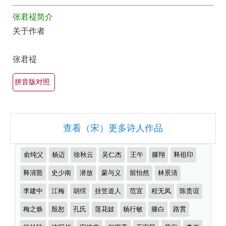
最
全
张君褆简介
美
集
关于作者
最
欣
有
赏
张君褆
名
（全
古
部
拼音版对照
诗
所
词
有
大
查看（宋）更多诗人作品
集
全
锦）-
（精
推
俞纯父
杨迈
徐秋云
吴仁杰
王午
滕翔
释祖印
古
选
荐
诗
作
释清豁
史少南
潜放
蒙与义
留怡然
林景清
多
者
词
首）
李建中
江梅
胡绾
挂笠道人
范宜
程无凤
陈贵谊
大
梅之焕
殷恕
孔氏
莲花妓
杨行敏
滕白
路贯
全