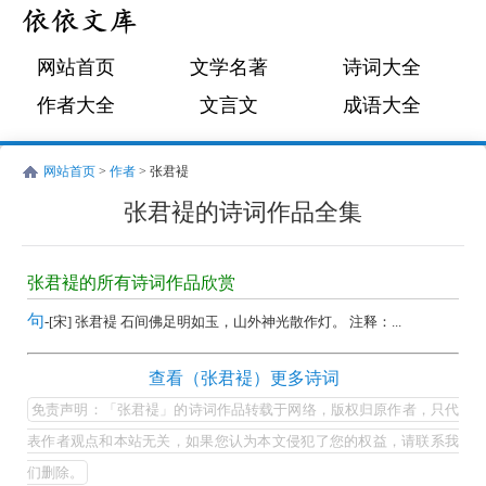
网站首页
文学名著
诗词大全
作者大全
文言文
成语大全
网站首页
>
作者
> 张君褆
张君褆的诗词作品全集
张
君
张君褆的所有诗词作品欣赏
褆
句
-[宋] 张君褆 石间佛足明如玉，山外神光散作灯。 注释：...
的
诗
张
查看（张君褆）更多诗词
词
君
免责声明：「张君褆」的诗词作品转载于网络，版权归原作者，只代
作
褆
表作者观点和本站无关，如果您认为本文侵犯了您的权益，请联系我
品
的
们删除。