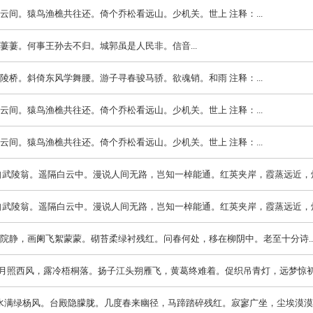
是白云间。猿鸟渔樵共往还。倚个乔松看远山。少机关。世上 注释：...
草碧萋萋。何事王孙去不归。城郭虽是人民非。信音...
伴霜陵桥。斜倚东风学舞腰。游子寻春骏马骄。欲魂销。和雨 注释：...
是白云间。猿鸟渔樵共往还。倚个乔松看远山。少机关。世上 注释：...
是白云间。猿鸟渔樵共往还。倚个乔松看远山。少机关。世上 注释：...
源传自武陵翁。遥隔白云中。漫说人间无路，岂知一棹能通。红英夹岸，霞蒸远近，烂.
源传自武陵翁。遥隔白云中。漫说人间无路，岂知一棹能通。红英夹岸，霞蒸远近，烂.
穿帘深院静，画阑飞絮蒙蒙。砌苔柔绿衬残红。问春何处，移在柳阴中。老至十分诗..
住 夜月照西风，露冷梧桐落。扬子江头朔雁飞，黄葛终难着。促织吊青灯，远梦惊初觉
 芳塘水满绿杨风。台殿隐朦胧。几度春来幽径，马蹄踏碎残红。寂寥广坐，尘埃漠漠，