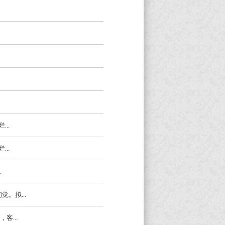
..
..
.
。拟...
客...