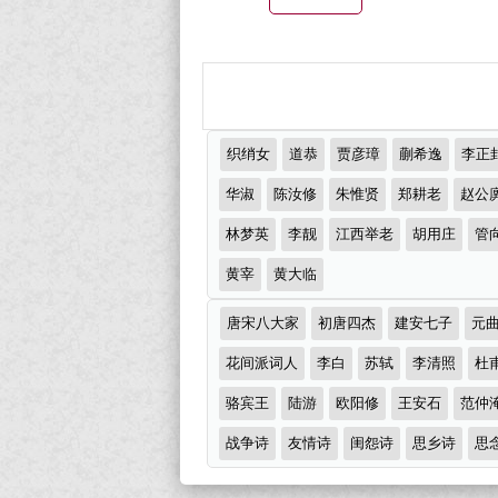
古
诗
词
大
推
织绡女
道恭
贾彦璋
蒯希逸
李正
全
荐
作
华淑
陈汝修
朱惟贤
郑耕老
赵公
（精
者
林梦英
李靓
江西举老
胡用庄
管
选
多
黄宰
黄大临
首）
诗
唐宋八大家
初唐四杰
建安七子
元
词
分
花间派词人
李白
苏轼
李清照
杜
类
骆宾王
陆游
欧阳修
王安石
范仲
战争诗
友情诗
闺怨诗
思乡诗
思