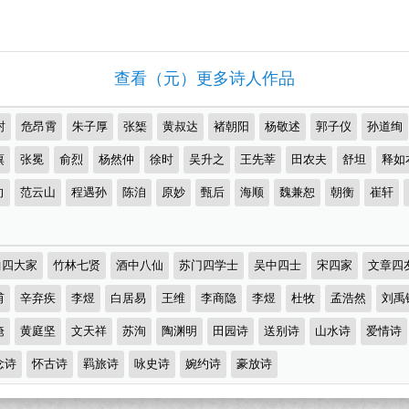
查看（元）更多诗人作品
封
危昂霄
朱子厚
张榘
黄叔达
褚朝阳
杨敬述
郭子仪
孙道绚
廙
张冕
俞烈
杨然仲
徐时
吴升之
王先莘
田农夫
舒坦
释如
向
范云山
程遇孙
陈洎
原妙
甄后
海顺
魏兼恕
朝衡
崔轩
曲四大家
竹林七贤
酒中八仙
苏门四学士
吴中四士
宋四家
文章四
甫
辛弃疾
李煜
白居易
王维
李商隐
李煜
杜牧
孟浩然
刘禹
淹
黄庭坚
文天祥
苏洵
陶渊明
田园诗
送别诗
山水诗
爱情诗
念诗
怀古诗
羁旅诗
咏史诗
婉约诗
豪放诗