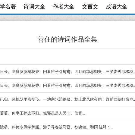
学名著
诗词大全
作者大全
文言文
成语大全
善住的诗词作品全集
薰风夏日长。幽庭脉脉橘花香。闲看稚子引鸳鸯。四月雨凉思御夹，三吴麦秀欲移秧..
薰风夏日长。幽庭脉脉橘花香。闲看稚子引鸳鸯。四月雨凉思御夹，三吴麦秀欲移秧..
天涯春已归。绿槐阴里燕交飞。一池寒水照蔷薇。枕上北风吹夜雨，灯前西院打窗扉..
草碧萋萋。何事王孙去不归。城郭虽是人民非。信音...
伴霜陵桥。斜倚东风学舞腰。游子寻春骏马骄。欲魂销。和雨 注释：...