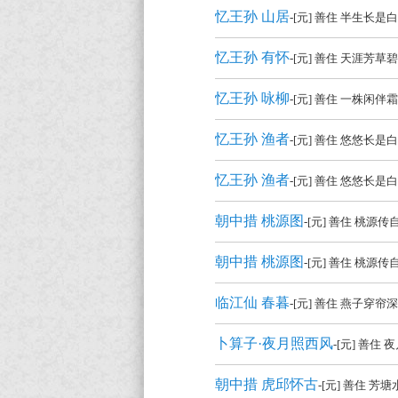
赏
忆王孙 山居
-[元] 善住 半生长
（全
忆王孙 有怀
-[元] 善住 天涯芳
部
所
忆王孙 咏柳
-[元] 善住 一株闲
有
忆王孙 渔者
集
-[元] 善住 悠悠长
锦）-
忆王孙 渔者
-[元] 善住 悠悠长
古
诗
朝中措 桃源图
-[元] 善住 桃
词
朝中措 桃源图
-[元] 善住 桃
大
全
临江仙 春暮
-[元] 善住 燕子
卜算子·夜月照西风
-[元] 善
朝中措 虎邱怀古
-[元] 善住