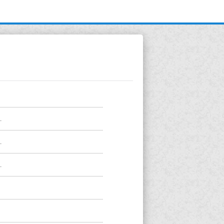
.
.
.