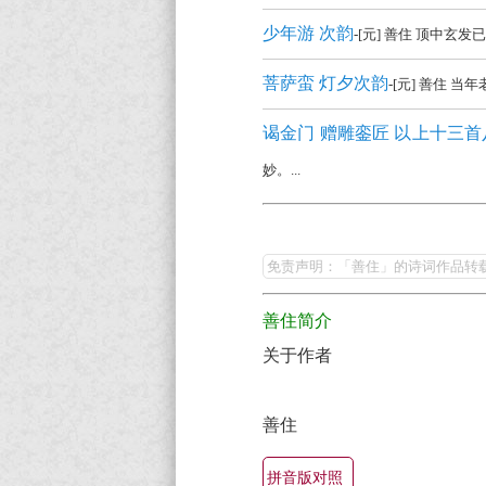
少年游 次韵
-[元] 善住 顶中
菩萨蛮 灯夕次韵
-[元] 善住
谒金门 赠雕銮匠 以上十三
妙。...
善
住
免责声明：「善住」的诗词作品转
的
善住简介
最
关于作者
美
最
善住
有
名
拼音版对照