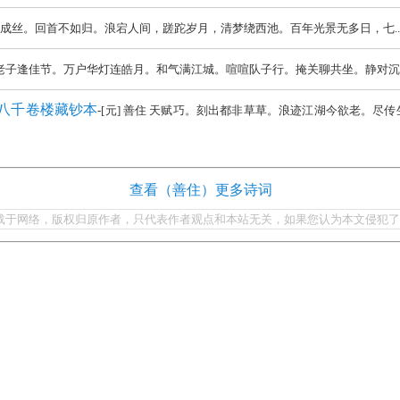
玄发已成丝。回首不如归。浪宕人间，蹉跎岁月，清梦绕西池。百年光景无多日，七..
 当年老子逢佳节。万户华灯连皓月。和气满江城。喧喧队子行。掩关聊共坐。静对沉香
首八千卷楼藏钞本
-[元] 善住 天赋巧。刻出都非草草。浪迹江湖今欲老。
查看（善住）更多诗词
载于网络，版权归原作者，只代表作者观点和本站无关，如果您认为本文侵犯了