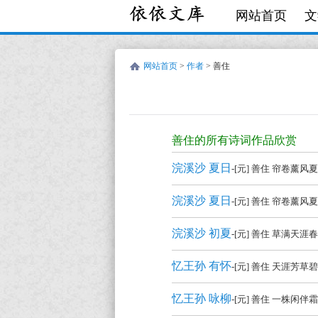
网站首页
文
网站首页
>
作者
> 善住
善
住
善住的所有诗词作品欣赏
的
浣溪沙 夏日
-[元] 善住 帘卷
诗
词
浣溪沙 夏日
-[元] 善住 帘卷
作
浣溪沙 初夏
-[元] 善住 草满
品
全
忆王孙 有怀
-[元] 善住 天涯芳
集
忆王孙 咏柳
-[元] 善住 一株闲
欣