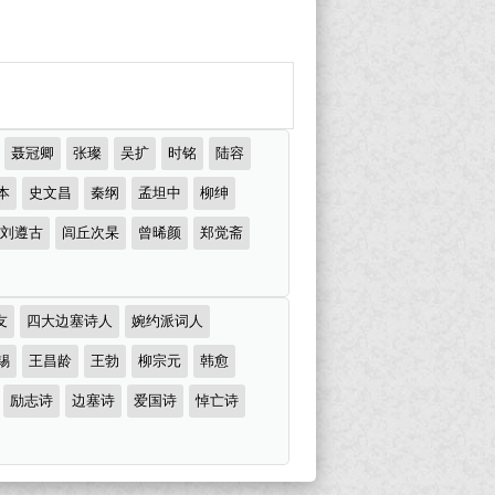
聂冠卿
张璨
吴扩
时铭
陆容
本
史文昌
秦纲
孟坦中
柳绅
刘遵古
闾丘次杲
曾晞颜
郑觉斋
友
四大边塞诗人
婉约派词人
锡
王昌龄
王勃
柳宗元
韩愈
励志诗
边塞诗
爱国诗
悼亡诗