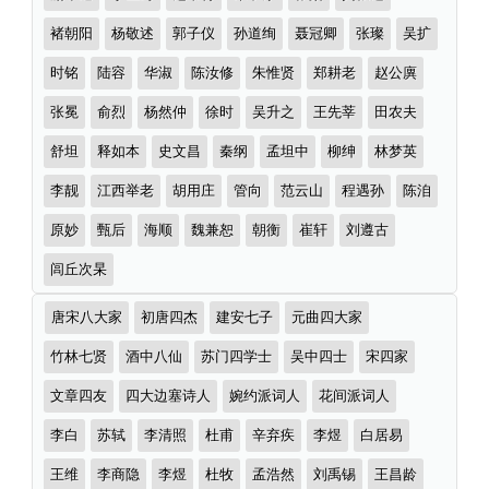
首）
者
褚朝阳
杨敬述
郭子仪
孙道绚
聂冠卿
张璨
吴扩
时铭
陆容
华淑
陈汝修
朱惟贤
郑耕老
赵公廙
张冕
俞烈
杨然仲
徐时
吴升之
王先莘
田农夫
舒坦
释如本
史文昌
秦纲
孟坦中
柳绅
林梦英
李靓
江西举老
胡用庄
管向
范云山
程遇孙
陈洎
原妙
甄后
海顺
魏兼恕
朝衡
崔轩
刘遵古
闾丘次杲
诗
唐宋八大家
初唐四杰
建安七子
元曲四大家
词
分
竹林七贤
酒中八仙
苏门四学士
吴中四士
宋四家
类
文章四友
四大边塞诗人
婉约派词人
花间派词人
李白
苏轼
李清照
杜甫
辛弃疾
李煜
白居易
王维
李商隐
李煜
杜牧
孟浩然
刘禹锡
王昌龄