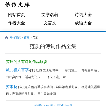
网站首页
文学名著
诗词大全
作者大全
文言文
成语大全
网站首页
>
作者
> 范质
范质的诗词作品全集
范
质
范质的所有诗词作品欣赏
的
诫儿侄八百字
-[宋] 范质 去上初释褐，一命列蓬丘。 青袍春草色，
诗
白紵弃如仇。 适会龙飞庆，王泽天下流。 尔...
词
贺李昉
-[宋] 范质 翰苑重求李谪仙，词锋颖利胜龙泉。 朝趋建礼霞烘
作
日，夜直承明月印天。 圣主重知缘国...
品
全