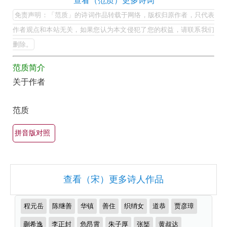
范
查看（范质）更多诗词
集
质
免责声明：「范质」的诗词作品转载于网络，版权归原作者，只代表
欣
的
作者观点和本站无关，如果您认为本文侵犯了您的权益，请联系我们
赏
最
删除。
（全
美
部
范质简介
最
关于作者
所
有
有
名
范质
集
古
诗
锦）-
拼音版对照
词
古
大
诗
全
词
查看（宋）更多诗人作品
（精
大
选
推
全
程元岳
陈继善
华镇
善住
织绡女
道恭
贾彦璋
多
荐
作
蒯希逸
李正封
危昂霄
朱子厚
张榘
黄叔达