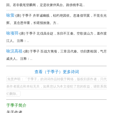
全
回。若非载笔登麟阁， 定是吹箫伴凤台。路傍桃李花...
集
咏萤
-[唐] 于季子 卉草诚幽贱，枯朽绝因依。忽逢借羽翼，不觉生光
欣
辉。 直念恩华重，长嗟报效微。方...
赏
咏项羽
（全
-[唐] 于季子 北伐虽全赵，东归不王秦。空歌拔山力，羞作渡
江人。 注释：...
部
所
咏汉高祖
-[唐] 于季子 百战方夷项，三章且代秦。功归萧相国，气尽
有
戚夫人。 注释：...
集
锦）-
于
查看（于季子）更多诗词
季
古
免责声明：「于季子」的诗词作品转载于网络，版权归原作者，只代
子
诗
表作者观点和本站无关，如果您认为本文侵犯了您的权益，请联系我
的
们删除。
词
最
大
于季子简介
美
全
关于作者