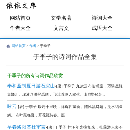
网站首页
文学名著
诗词大全
作者大全
文言文
成语大全
网站首页
>
作者
> 于季子
于季子的诗词作品全集
于
季
于季子的所有诗词作品欣赏
子
奉和圣制夏日游石淙山
-[唐] 于季子 九旗云布临嵩室，万骑星陈
的
集颍川。瑞液含滋登禹膳， 飞流荐响入虞弦。山扉野径朝...
诗
咏云
-[唐] 于季子 瑞云千里映，祥辉四望新。随风乱鸟翅，泛水结鱼
词
鳞。 布叶疑临夏，开花讵待春。愿...
作
品
早春洛阳答杜审言
-[唐] 于季子 梓泽年光往复来，杜霸游人去不