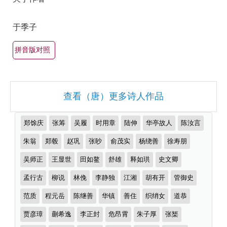
最
有
于季子
名
古
拼音版对照
诗
词
大
查看（唐）更多诗人作品
全
（精
推
郑馀庆
张筹
吴履
时用章
陆伸
华亭故人
陈汝言
选
荐
作
朱翁
郑毂
赵巩
张眇
俞茂实
杨绕善
徐寿朋
多
者
首）
吴师正
王显世
田如鳌
舒雄
释如珙
史文卿
孟行古
柳说
林俛
李静独
江湘
胡有开
管御史
范质
程元岳
陈继善
华镇
善住
织绡女
道恭
贾彦璋
蒯希逸
李正封
危昂霄
朱子厚
张榘