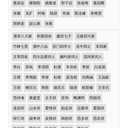
黄叔达
褚朝阳
杨敬述
郭子仪
孙道绚
聂冠卿
张璨
吴扩
时铭
陆容
华淑
陈汝修
朱惟贤
郑耕老
赵公廙
张冕
诗
唐宋八大家
初唐四杰
建安七子
元曲四大家
词
分
竹林七贤
酒中八仙
苏门四学士
吴中四士
宋四家
类
文章四友
四大边塞诗人
婉约派词人
花间派词人
李白
苏轼
李清照
杜甫
辛弃疾
李煜
白居易
王维
李商隐
李煜
杜牧
孟浩然
刘禹锡
王昌龄
王勃
柳宗元
韩愈
骆宾王
陆游
欧阳修
王安石
范仲淹
黄庭坚
文天祥
苏洵
陶渊明
田园诗
送别诗
山水诗
爱情诗
励志诗
边塞诗
爱国诗
悼亡诗
战争诗
友情诗
闺怨诗
思乡诗
思念诗