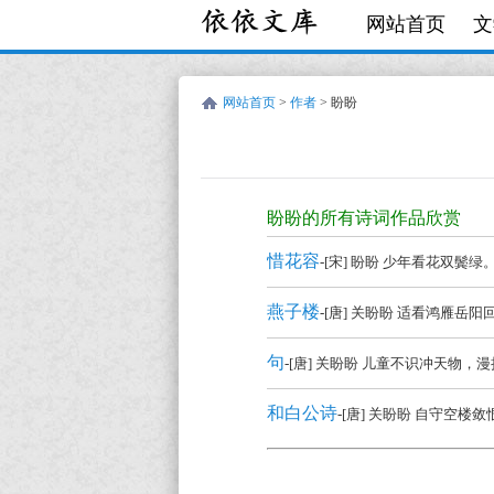
网站首页
文
网站首页
>
作者
> 盼盼
盼
盼
盼盼的所有诗词作品欣赏
的
惜花容
-[宋] 盼盼 少年看花双
诗
词
燕子楼
-[唐] 关盼盼 适看鸿雁岳
作
句
-[唐] 关盼盼 儿童不识冲天物，漫
品
全
和白公诗
-[唐] 关盼盼 自守空
集
欣
盼