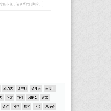
您的权益，请联系我们删除。
杨绕善
徐寿朋
吴师正
王显世
善
华镇
善住
织绡女
道恭
吴扩
时铭
陆容
华淑
陈汝修