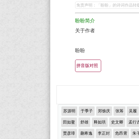
赏
盼
免责声明：「盼盼」的诗词作品转
（全
的
盼盼简介
部
最
所
关于作者
美
有
最
集
盼盼
有
锦）-
名
拼音版对照
古
古
诗
诗
词
词
大
大
全
推
苏源明
于季子
郑馀庆
张筹
吴履
全
荐
作
田如鳌
舒雄
释如珙
史文卿
孟行
（精
者
贾彦璋
蒯希逸
李正封
危昂霄
朱
选