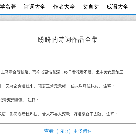
学名著
诗词大全
作者大全
文言文
成语大全
盼盼的诗词作品全集
鬓绿。走马章台管弦逐。而今老更惜花深，终日看花看不足。坐中美女颜如玉...
阳回， 又睹玄禽逼社来。 瑶瑟玉箫无意绪， 任从蛛网任从灰。 注释： ...
把青泥污雪毫。 注释：...
楼敛恨眉，形同春后牡丹枝。 舍人不会人深意，讶道泉台不去随。 注释：...
查看（盼盼）更多诗词