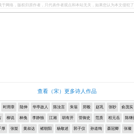
载于网络，版权归原作者，只代表作者观点和本站无关，如果您认为本文侵犯了
查看（宋）更多诗人作品
时用章
陆伸
华亭故人
陈汝言
朱翁
郑毂
赵巩
张眇
俞茂实
古
柳说
林俛
李静独
江湘
胡有开
管御史
范质
程元岳
陈继
子厚
张榘
黄叔达
褚朝阳
杨敬述
郭子仪
孙道绚
聂冠卿
张璨