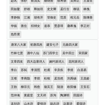
赵巩
张眇
俞茂实
杨绕善
徐寿朋
吴师正
王显世
田如鳌
舒雄
释如珙
史文卿
孟行古
柳说
林俛
李静独
江湘
胡有开
管御史
范质
程元岳
陈继善
华镇
善住
织绡女
道恭
贾彦璋
蒯希逸
李正封
危昂霄
诗
唐宋八大家
初唐四杰
建安七子
元曲四大家
词
分
竹林七贤
酒中八仙
苏门四学士
吴中四士
宋四家
类
文章四友
四大边塞诗人
婉约派词人
花间派词人
李白
苏轼
李清照
杜甫
辛弃疾
李煜
白居易
王维
李商隐
李煜
杜牧
孟浩然
刘禹锡
王昌龄
王勃
柳宗元
韩愈
骆宾王
陆游
欧阳修
王安石
范仲淹
黄庭坚
文天祥
苏洵
陶渊明
田园诗
送别诗
山水诗
爱情诗
励志诗
边塞诗
爱国诗