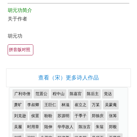
最
全
胡元功简介
美
集
关于作者
最
欣
有
赏
胡元功
名
（全
古
部
拼音版对照
诗
所
词
有
大
查看（宋）更多诗人作品
集
全
锦）-
（精
推
广利寺僧
范置公
程中山
陈嘉官
陈后主
觉达
古
选
荐
诗
作
萧旷
李叔卿
王巨仁
林滋
崔立之
万某
吴蒙庵
多
者
词
首）
刘克逊
侯置
盼盼
苏源明
于季子
郑馀庆
张筹
大
吴履
时用章
陆伸
华亭故人
陈汝言
朱翁
郑毂
全