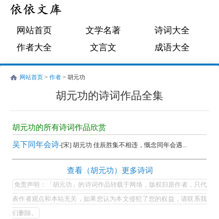
网站首页
文学名著
诗词大全
作者大全
文言文
成语大全
网站首页
>
作者
> 胡元功
胡元功的诗词作品全集
胡
元
胡元功的所有诗词作品欣赏
功
吴下同年会诗
-[宋] 胡元功 佳辰胜集不相违，慨念同年会遇...
的
诗
胡
查看（胡元功）更多诗词
词
元
免责声明：「胡元功」的诗词作品转载于网络，版权归原作者，只代
作
功
表作者观点和本站无关，如果您认为本文侵犯了您的权益，请联系我
品
的
们删除。