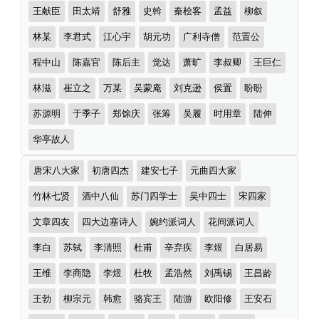
王献臣
田太靖
舒雅
史斡
秦桧客
孟益
柳叙
林某
李君式
江心宇
胡元功
广利寺僧
范置公
程中山
陈嘉官
陈后主
觉达
萧旷
李叔卿
王巨仁
林滋
崔立之
万某
吴蒙庵
刘克逊
侯置
盼盼
苏源明
于季子
郑馀庆
张筹
吴履
时用章
陆伸
华亭故人
诗
唐宋八大家
初唐四杰
建安七子
元曲四大家
词
分
竹林七贤
酒中八仙
苏门四学士
吴中四士
宋四家
类
文章四友
四大边塞诗人
婉约派词人
花间派词人
李白
苏轼
李清照
杜甫
辛弃疾
李煜
白居易
王维
李商隐
李煜
杜牧
孟浩然
刘禹锡
王昌龄
王勃
柳宗元
韩愈
骆宾王
陆游
欧阳修
王安石