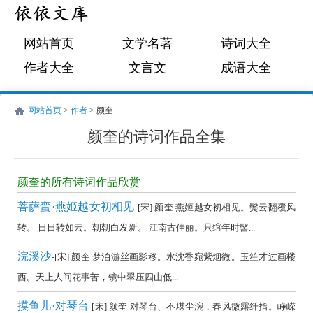
网站首页
文学名著
诗词大全
作者大全
文言文
成语大全
网站首页
>
作者
> 颜奎
颜奎的诗词作品全集
颜
奎
颜奎的所有诗词作品欣赏
的
菩萨蛮·燕姬越女初相见
-[宋] 颜奎 燕姬越女初相见。鬓云翻覆风
诗
转。 日日转如云。朝朝白发新。 江南古佳丽。只绾年时髻...
词
浣溪沙
-[宋] 颜奎 梦泊游丝画影移。水沈香宛紫烟微。玉笙才过画楼
作
西。天上人间花事苦，镜中翠压四山低...
品
全
摸鱼儿·对琴台
-[宋] 颜奎 对琴台、不堪尘涴，春风微露纤指。峥嵘