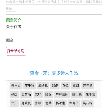
的
作者观点和本站无关，如果您认为本文侵犯了您的权益，请联系我们
最
删除。
美
颜奎简介
最
关于作者
有
名
颜奎
古
诗
拼音版对照
词
大
全
查看（宋）更多诗人作品
（精
选
推
宋自道
王千秋
晁端礼
郑虔
乔侃
郑絪
汪元量
多
荐
作
张紞
吴梦旸
实印
陆深
华严法师
陈汝秩
朱希言
首）
者
郑广
赵观复
张岷
俞某
杨汝南
徐寿仁
吴石翁