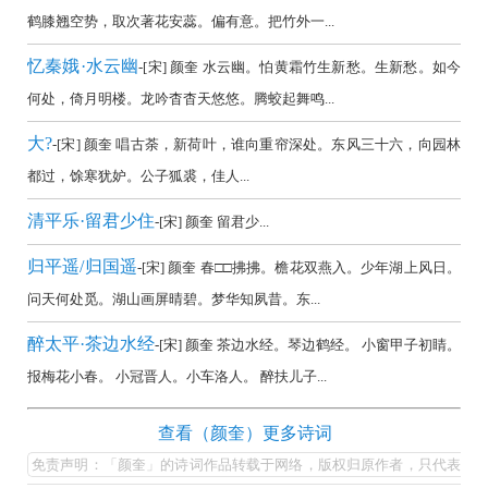
集
鹤膝翘空势，取次著花安蕊。偏有意。把竹外一...
欣
忆秦娥·水云幽
-[宋] 颜奎 水云幽。怕黄霜竹生新愁。生新愁。如今
赏
何处，倚月明楼。龙吟杳杳天悠悠。腾蛟起舞鸣...
（全
大?
部
-[宋] 颜奎 唱古荼，新荷叶，谁向重帘深处。东风三十六，向园林
都过，馀寒犹妒。公子狐裘，佳人...
所
有
清平乐·留君少住
-[宋] 颜奎 留君少...
集
归平遥/归国遥
-[宋] 颜奎 春□□拂拂。檐花双燕入。少年湖上风日。
锦）-
问天何处觅。湖山画屏晴碧。梦华知夙昔。东...
古
诗
醉太平·茶边水经
-[宋] 颜奎 茶边水经。琴边鹤经。 小窗甲子初睛。
词
报梅花小春。 小冠晋人。小车洛人。 醉扶儿子...
大
颜
查看（颜奎）更多诗词
全
奎
免责声明：「颜奎」的诗词作品转载于网络，版权归原作者，只代表