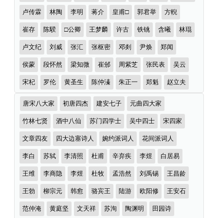
卢传霖
林陶
李明
蒋介
皇甫□
郭君举
方輗
崔存
陈騤
□公卿
王梦麟
许古
铁铫
含曦
林琨
卢文纪
刘威
张汇
张枢密
邓剡
尹焕
郑闻
侯蒙
段怀然
梁知微
崔邠
周紫芝
张民表
吴云
宋杞
罗伦
黄圣生
陈仲溱
朱正一
郑魁
赵立夫
诗
唐宋八大家
初唐四杰
建安七子
元曲四大家
词
分
竹林七贤
酒中八仙
苏门四学士
吴中四士
宋四家
类
文章四友
四大边塞诗人
婉约派词人
花间派词人
李白
苏轼
李清照
杜甫
辛弃疾
李煜
白居易
王维
李商隐
李煜
杜牧
孟浩然
刘禹锡
王昌龄
王勃
柳宗元
韩愈
骆宾王
陆游
欧阳修
王安石
范仲淹
黄庭坚
文天祥
苏洵
陶渊明
田园诗