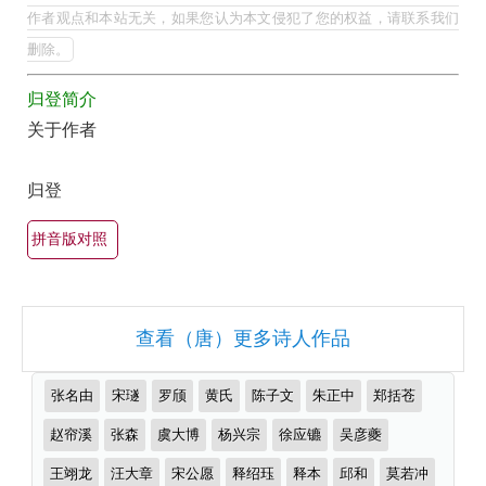
集
的
作者观点和本站无关，如果您认为本文侵犯了您的权益，请联系我们
最
欣
删除。
美
赏
归登简介
最
（全
关于作者
有
部
名
所
归登
古
有
诗
拼音版对照
集
词
锦）-
大
古
全
查看（唐）更多诗人作品
诗
（精
词
选
推
张名由
宋璲
罗颀
黄氏
陈子文
朱正中
郑括苍
大
多
荐
作
赵帘溪
张森
虞大博
杨兴宗
徐应镳
吴彦夔
全
首）
者
王翊龙
汪大章
宋公愿
释绍珏
释本
邱和
莫若冲