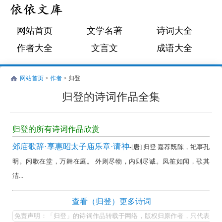
网站首页
文学名著
诗词大全
作者大全
文言文
成语大全
网站首页
>
作者
> 归登
归登的诗词作品全集
归
登
归登的所有诗词作品欣赏
的
郊庙歌辞·享惠昭太子庙乐章·请神
-[唐] 归登 嘉荐既陈，祀事孔
诗
明。闲歌在堂，万舞在庭。 外则尽物，内则尽诚。凤笙如闻，歌其
词
洁...
作
品
归
查看（归登）更多诗词
全
登
免责声明：「归登」的诗词作品转载于网络，版权归原作者，只代表