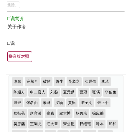
集
最
删除。
欣
美
□说简介
赏
最
关于作者
有
（全
名
部
□说
古
所
诗
有
拼音版对照
词
集
大
锦）-
全
推
李颖
完颜＊
破笛
善生
吴象之
崔居俭
李玖
古
荐
（精
诗
作
陈通方
申二官人
刘鉴
夏元鼎
曹冠
张偁
李伯鱼
选
者
词
多
归登
张名由
宋璲
罗颀
黄氏
陈子文
朱正中
大
首）
郑括苍
赵帘溪
张森
虞大博
杨兴宗
徐应镳
全
吴彦夔
王翊龙
汪大章
宋公愿
释绍珏
释本
邱和