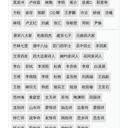
莫若冲
卢传霖
林陶
李明
蒋介
皇甫□
郭君举
方輗
崔存
陈騤
□公卿
王梦麟
许古
铁铫
含曦
林琨
卢文纪
刘威
张汇
张枢密
邓剡
尹焕
诗
唐宋八大家
初唐四杰
建安七子
元曲四大家
词
分
竹林七贤
酒中八仙
苏门四学士
吴中四士
宋四家
类
文章四友
四大边塞诗人
婉约派词人
花间派词人
李白
苏轼
李清照
杜甫
辛弃疾
李煜
白居易
王维
李商隐
李煜
杜牧
孟浩然
刘禹锡
王昌龄
王勃
柳宗元
韩愈
骆宾王
陆游
欧阳修
王安石
范仲淹
黄庭坚
文天祥
苏洵
陶渊明
田园诗
送别诗
山水诗
爱情诗
励志诗
边塞诗
爱国诗
悼亡诗
战争诗
友情诗
闺怨诗
思乡诗
思念诗