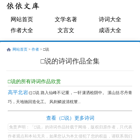
网站首页
文学名著
诗词大全
作者大全
文言文
成语大全
网站首页
>
作者
> □说
□说的诗词作品全集
□
说
□说的所有诗词作品欣赏
的
高平北岩
-[] □说 路入仙峰不记重，一轩潇洒桧阴中。 溪山括尽丹青
诗
巧，天地驰回造化工。 风剡鳞波清枕簟...
词
作
□
查看（□说）更多诗词
品
说
免责声明：「□说」的诗词作品转载于网络，版权归原作者，只代表
全
的
作者观点和本站无关，如果您认为本文侵犯了您的权益，请联系我们