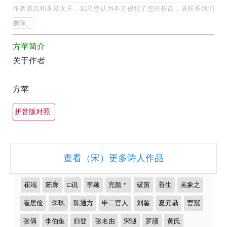
集
的
作者观点和本站无关，如果您认为本文侵犯了您的权益，请联系我们
最
欣
删除。
美
赏
方苹简介
最
（全
关于作者
有
部
名
所
方苹
古
有
诗
拼音版对照
集
词
锦）-
大
古
全
查看（宋）更多诗人作品
诗
（精
词
选
推
崔端
陈廓
□说
李颖
完颜＊
破笛
善生
吴象之
大
多
荐
作
崔居俭
李玖
陈通方
申二官人
刘鉴
夏元鼎
曹冠
全
首）
者
张偁
李伯鱼
归登
张名由
宋璲
罗颀
黄氏