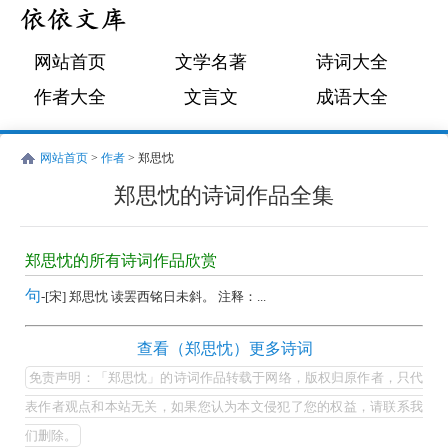
网站首页
文学名著
诗词大全
作者大全
文言文
成语大全
网站首页
>
作者
> 郑思忱
郑思忱的诗词作品全集
郑
思
郑思忱的所有诗词作品欣赏
忱
句
-[宋] 郑思忱 读罢西铭日未斜。 注释：...
的
诗
郑
查看（郑思忱）更多诗词
词
思
免责声明：「郑思忱」的诗词作品转载于网络，版权归原作者，只代
作
忱
表作者观点和本站无关，如果您认为本文侵犯了您的权益，请联系我
品
的
们删除。