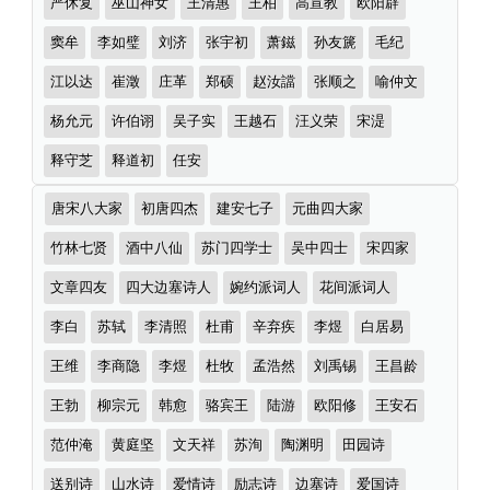
严休复
巫山神女
王清惠
王柏
高宣教
欧阳辟
窦牟
李如璧
刘济
张宇初
萧鎡
孙友篪
毛纪
江以达
崔澂
庄革
郑硕
赵汝譡
张顺之
喻仲文
杨允元
许伯诩
吴子实
王越石
汪义荣
宋湜
释守芝
释道初
任安
诗
唐宋八大家
初唐四杰
建安七子
元曲四大家
词
分
竹林七贤
酒中八仙
苏门四学士
吴中四士
宋四家
类
文章四友
四大边塞诗人
婉约派词人
花间派词人
李白
苏轼
李清照
杜甫
辛弃疾
李煜
白居易
王维
李商隐
李煜
杜牧
孟浩然
刘禹锡
王昌龄
王勃
柳宗元
韩愈
骆宾王
陆游
欧阳修
王安石
范仲淹
黄庭坚
文天祥
苏洵
陶渊明
田园诗
送别诗
山水诗
爱情诗
励志诗
边塞诗
爱国诗