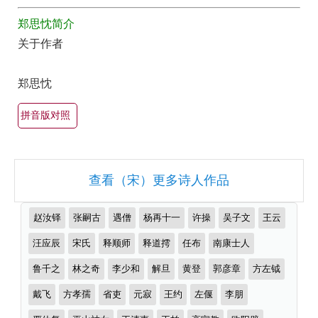
最
全
郑思忱简介
美
集
关于作者
最
欣
有
赏
郑思忱
名
（全
古
部
拼音版对照
诗
所
词
有
大
查看（宋）更多诗人作品
集
全
锦）-
（精
推
赵汝铎
张嗣古
遇僧
杨再十一
许操
吴子文
王云
古
选
荐
诗
作
汪应辰
宋氏
释顺师
释道摴
任布
南康士人
多
者
词
首）
鲁千之
林之奇
李少和
解旦
黄登
郭彦章
方左钺
大
戴飞
方孝孺
省吏
元寂
王约
左偃
李朋
全