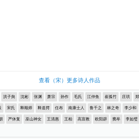
查看（宋）更多诗人作品
洪子舆
沈彬
张渊
萧宗
孙作
毛氏
江仲鱼
崔孤竹
庄珙
辰
宋氏
释顺师
释道摴
任布
南康士人
鲁千之
林之奇
李少和
朋
严休复
巫山神女
王清惠
王柏
高宣教
欧阳辟
窦牟
李如璧