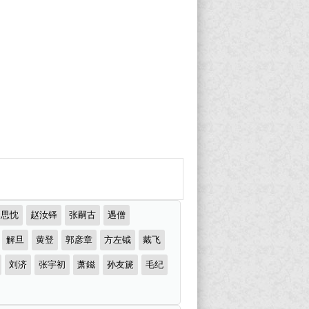
郑思忱
赵汝铎
张嗣古
遇僧
解旦
黄登
郭彦章
方左钺
戴飞
刘济
张宇初
萧鎡
孙友篪
毛纪