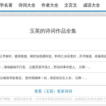
学名著
诗词大全
作者大全
文言文
成语大全
玉英的诗词作品全集
英 塞上早春时。暖律犹微。柳舒金线拂回堤。料得江乡应更好，开尽梅溪。昼漏渐迟迟
残春，满地榆钱不疗贫。 云鬓霓裳半泥土，野花何事亦愁人。 注释：...
欹，尘掩珠帘欲卷迟。 愁对呢喃终一别，画堂依旧主人非。 注释：...
查看（玉英）更多诗词
载于网络，版权归原作者，只代表作者观点和本站无关，如果您认为本文侵犯了