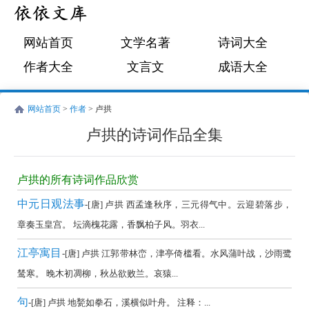
网站首页
文学名著
诗词大全
作者大全
文言文
成语大全
网站首页
>
作者
> 卢拱
卢拱的诗词作品全集
卢
拱
卢拱的所有诗词作品欣赏
的
中元日观法事
-[唐] 卢拱 西孟逢秋序，三元得气中。云迎碧落步，
诗
章奏玉皇宫。 坛滴槐花露，香飘柏子风。羽衣...
词
江亭寓目
-[唐] 卢拱 江郭带林峦，津亭倚槛看。水风蒲叶战，沙雨鹭
作
鸶寒。 晚木初凋柳，秋丛欲败兰。哀猿...
品
全
句
-[唐] 卢拱 地甃如拳石，溪横似叶舟。 注释：...