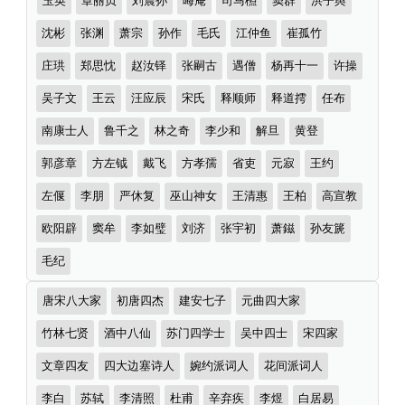
玉英
章丽贞
刘震孙
晦庵
司马槱
窦群
洪子舆
多
荐
作
沈彬
张渊
萧宗
孙作
毛氏
江仲鱼
崔孤竹
首）
者
庄珙
郑思忱
赵汝铎
张嗣古
遇僧
杨再十一
许操
吴子文
王云
汪应辰
宋氏
释顺师
释道摴
任布
南康士人
鲁千之
林之奇
李少和
解旦
黄登
郭彦章
方左钺
戴飞
方孝孺
省吏
元寂
王约
左偃
李朋
严休复
巫山神女
王清惠
王柏
高宣教
欧阳辟
窦牟
李如璧
刘济
张宇初
萧鎡
孙友篪
毛纪
诗
唐宋八大家
初唐四杰
建安七子
元曲四大家
词
分
竹林七贤
酒中八仙
苏门四学士
吴中四士
宋四家
类
文章四友
四大边塞诗人
婉约派词人
花间派词人
李白
苏轼
李清照
杜甫
辛弃疾
李煜
白居易