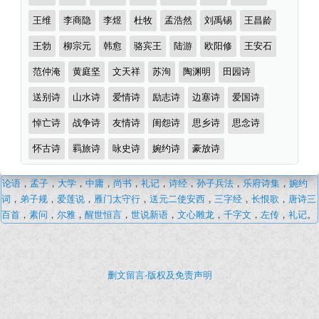
王维
李商隐
李煜
杜牧
孟浩然
刘禹锡
王昌龄
王勃
柳宗元
韩愈
骆宾王
陆游
欧阳修
王安石
范仲淹
黄庭坚
文天祥
苏洵
陶渊明
田园诗
送别诗
山水诗
爱情诗
励志诗
边塞诗
爱国诗
悼亡诗
战争诗
友情诗
闺怨诗
思乡诗
思念诗
怀古诗
羁旅诗
咏史诗
婉约诗
豪放诗
卢
论语
，
孟子
，
大学
，
中庸
，
尚书
，
礼记
，
诗经
，
孙子兵法
，
乐府诗集
，
婉约
拱
词
，
弟子规
，
爱莲说
，
雁门太守行
，
送元二使安西
，
三字经
，
长恨歌
，
唐诗三
·
百首
，
素问
，
尔雅
，
醒世恒言
，
世说新语
，
文心雕龙
，
千字文
，
左传
，
礼记
。
古
诗
词
删文留言-版权及免责声明
文
学
经