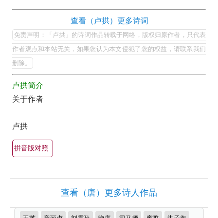
集
卢
查看（卢拱）更多诗词
欣
拱
免责声明：「卢拱」的诗词作品转载于网络，版权归原作者，只代表
赏
的
作者观点和本站无关，如果您认为本文侵犯了您的权益，请联系我们
（全
最
删除。
部
美
所
卢拱简介
最
有
关于作者
有
集
名
锦）-
卢拱
古
古
诗
拼音版对照
诗
词
词
大
大
全
查看（唐）更多诗人作品
全
（精
选
推