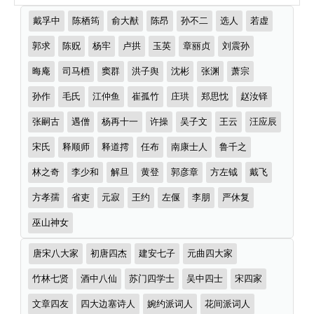
选
推
戴孚中
陈栖筠
俞大猷
陈昂
孙不二
选人
若虚
多
荐
作
郭求
陈贶
杨牢
卢拱
玉英
章丽贞
刘震孙
首）
者
晦庵
司马槱
窦群
洪子舆
沈彬
张渊
萧宗
孙作
毛氏
江仲鱼
崔孤竹
庄珙
郑思忱
赵汝铎
张嗣古
遇僧
杨再十一
许操
吴子文
王云
汪应辰
宋氏
释顺师
释道摴
任布
南康士人
鲁千之
林之奇
李少和
解旦
黄登
郭彦章
方左钺
戴飞
方孝孺
省吏
元寂
王约
左偃
李朋
严休复
巫山神女
诗
唐宋八大家
初唐四杰
建安七子
元曲四大家
词
分
竹林七贤
酒中八仙
苏门四学士
吴中四士
宋四家
类
文章四友
四大边塞诗人
婉约派词人
花间派词人