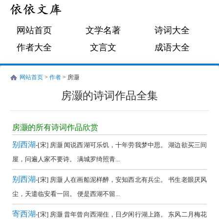
网站首页
文学名著
诗词大全
作者大全
文言文
成语大全
网站首页
>
作者
> 房灏
房灏的诗词作品全集
房
灏
房灏的所有诗词作品欣赏
的
别西湖
-[宋] 房灏 闻说西湖可乐饥，十年劳我梦中思。 湖边欲买三间
诗
屋，问遍人家不要诗。 满城罗绮照青...
词
别西湖
-[宋] 房灏 人在画船泥样醉，安知西北有兵尘。 书生老眼厌风
作
尘，天遣临安看一回。 便是西湖不留...
品
全
寄西湖
-[宋] 房灏 昔年曾向西湖住，日夕闲行湖上路。 东风二月梅花