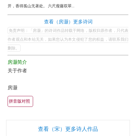
集
开，香得孤山无著处。 六尺瘦藤双翠...
欣
房
查看（房灏）更多诗词
赏
灏
免责声明：「房灏」的诗词作品转载于网络，版权归原作者，只代表
（全
的
作者观点和本站无关，如果您认为本文侵犯了您的权益，请联系我们
部
最
删除。
所
美
有
房灏简介
最
集
关于作者
有
锦）-
名
古
房灏
古
诗
诗
拼音版对照
词
词
大
大
全
全
查看（宋）更多诗人作品
（精