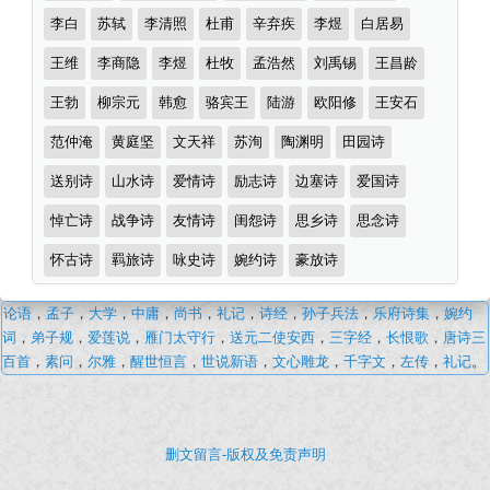
李白
苏轼
李清照
杜甫
辛弃疾
李煜
白居易
王维
李商隐
李煜
杜牧
孟浩然
刘禹锡
王昌龄
王勃
柳宗元
韩愈
骆宾王
陆游
欧阳修
王安石
范仲淹
黄庭坚
文天祥
苏洵
陶渊明
田园诗
送别诗
山水诗
爱情诗
励志诗
边塞诗
爱国诗
悼亡诗
战争诗
友情诗
闺怨诗
思乡诗
思念诗
怀古诗
羁旅诗
咏史诗
婉约诗
豪放诗
房
论语
，
孟子
，
大学
，
中庸
，
尚书
，
礼记
，
诗经
，
孙子兵法
，
乐府诗集
，
婉约
灏
词
，
弟子规
，
爱莲说
，
雁门太守行
，
送元二使安西
，
三字经
，
长恨歌
，
唐诗三
·
百首
，
素问
，
尔雅
，
醒世恒言
，
世说新语
，
文心雕龙
，
千字文
，
左传
，
礼记
。
古
诗
词
删文留言-版权及免责声明
文
学