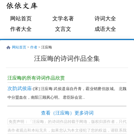
网站首页
文学名著
诗词大全
作者大全
文言文
成语大全
网站首页
>
作者
> 汪应晦
汪应晦的诗词作品全集
汪
应
汪应晦的所有诗词作品欣赏
晦
次韵武侯庙
-[宋] 汪应晦 武侯遗庙自丹青，霸业销磨但故城。 北魏
的
中分盟血在，南阳三顾夙心明。 君臣际会宜...
诗
词
汪
查看（汪应晦）更多诗词
作
应
免责声明：「汪应晦」的诗词作品转载于网络，版权归原作者，只代
品
晦
表作者观点和本站无关，如果您认为本文侵犯了您的权益，请联系我