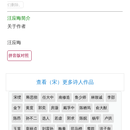
全
的
们删除。
最
集
汪应晦简介
美
欣
关于作者
最
赏
有
（全
汪应晦
名
部
古
拼音版对照
所
诗
有
词
集
大
查看（宋）更多诗人作品
锦）-
全
古
（精
推
宋绶
释思彻
任大中
南修造
鲁少师
林致诚
李邵
诗
选
荐
作
金卞
黄度
郭奕
房灏
戴孚中
陈栖筠
俞大猷
词
多
者
大
首）
陈昂
孙不二
选人
若虚
郭求
陈贶
杨牢
卢拱
全
玉英
章丽贞
刘震孙
晦庵
司马槱
窦群
洪子舆