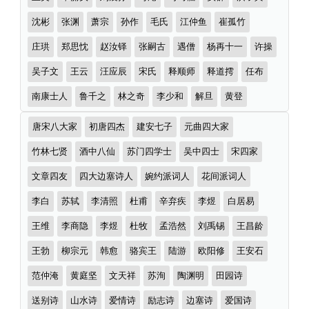
沈彬
张渊
萧宗
孙作
毛氏
江仲鱼
崔孤竹
庄珙
郑思忱
赵汝铎
张嗣古
遇僧
杨再十一
许操
吴子文
王云
汪应辰
宋氏
释顺师
释道摴
任布
南康士人
鲁千之
林之奇
李少和
解旦
黄登
诗
唐宋八大家
初唐四杰
建安七子
元曲四大家
词
分
竹林七贤
酒中八仙
苏门四学士
吴中四士
宋四家
类
文章四友
四大边塞诗人
婉约派词人
花间派词人
李白
苏轼
李清照
杜甫
辛弃疾
李煜
白居易
王维
李商隐
李煜
杜牧
孟浩然
刘禹锡
王昌龄
王勃
柳宗元
韩愈
骆宾王
陆游
欧阳修
王安石
范仲淹
黄庭坚
文天祥
苏洵
陶渊明
田园诗
送别诗
山水诗
爱情诗
励志诗
边塞诗
爱国诗