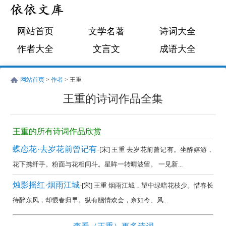
网站首页
文学名著
诗词大全
作者大全
文言文
成语大全
网站首页
>
作者
> 王重
王重的诗词作品全集
王
重
王重的所有诗词作品欣赏
的
蝶恋花·去岁花前曾记有
-[宋] 王重 去岁花前曾记有。坐醉嬉游，
诗
花下携纤手。粉面与花相间斗。星眸一转晴波留。 一见新...
词
烛影摇红·烟雨江城
-[宋] 王重 烟雨江城，望中绿暗花枝少。惜春长
作
待醉东风，却恨春归早。纵有幽情欢会，奈如今、风...
品
全