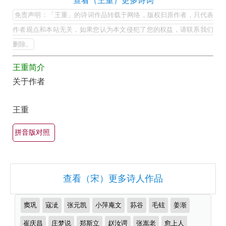
王
查看（王重）更多诗词
集
重
免责声明：「王重」的诗词作品转载于网络，版权归原作者，只代表
欣
的
作者观点和本站无关，如果您认为本文侵犯了您的权益，请联系我们
赏
最
删除。
（全
美
部
王重简介
最
关于作者
所
有
有
名
王重
集
古
诗
锦）-
拼音版对照
词
古
大
诗
全
词
查看（宋）更多诗人作品
（精
大
选
推
全
窦巩
寇泚
张元凯
小萍庵文
荪谷
毛铉
姜渐
多
荐
作
崔庆昌
庄梦说
郑斯立
赵汝谔
张嵩老
愈上人