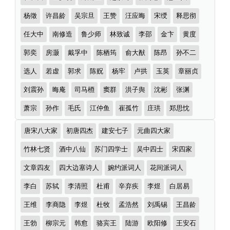
首）
者
杨徵
许昌龄
吴宗旦
王赞
汪应晦
宋绶
释思彻
任大中
南修造
鲁少师
林致诚
李邵
金卞
黄度
郭奕
房灏
戴孚中
陈栖筠
俞大猷
陈昂
孙不二
选人
若虚
郭求
陈贶
杨牢
卢拱
玉英
章丽贞
刘震孙
晦庵
司马槱
窦群
洪子舆
沈彬
张渊
萧宗
孙作
毛氏
江仲鱼
崔孤竹
庄珙
郑思忱
诗
唐宋八大家
初唐四杰
建安七子
元曲四大家
词
分
竹林七贤
酒中八仙
苏门四学士
吴中四士
宋四家
类
文章四友
四大边塞诗人
婉约派词人
花间派词人
李白
苏轼
李清照
杜甫
辛弃疾
李煜
白居易
王维
李商隐
李煜
杜牧
孟浩然
刘禹锡
王昌龄
王勃
柳宗元
韩愈
骆宾王
陆游
欧阳修
王安石