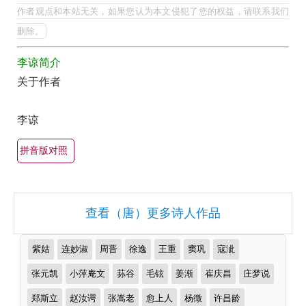
集
的
作者观点和本站无关，如果您认为本文侵犯了您的权益，请联系我们
最
欣
删除。
美
赏
李谅简介
最
（全
关于作者
有
部
名
所
李谅
古
有
诗
拼音版对照
集
词
锦）-
大
古
全
查看（唐）更多诗人作品
诗
（精
词
选
推
紫姑
连妙淑
周晋
徐逸
王重
窦巩
寇泚
大
多
荐
作
张元凯
小萍庵文
荪谷
毛铉
姜渐
崔庆昌
庄梦说
全
首）
者
郑斯立
赵汝谔
张嵩老
愈上人
杨徵
许昌龄