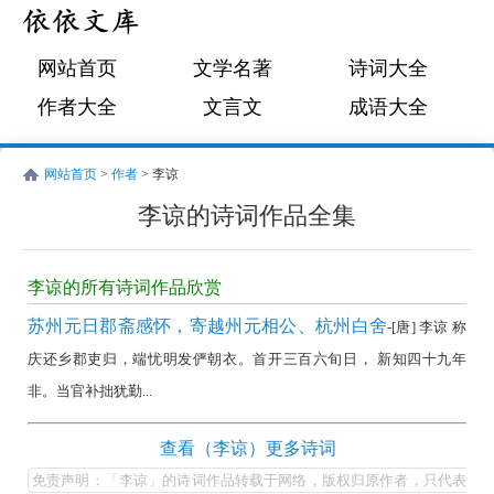
网站首页
文学名著
诗词大全
作者大全
文言文
成语大全
网站首页
>
作者
> 李谅
李谅的诗词作品全集
李
谅
李谅的所有诗词作品欣赏
的
苏州元日郡斋感怀，寄越州元相公、杭州白舍
-[唐] 李谅 称
诗
庆还乡郡吏归，端忧明发俨朝衣。首开三百六旬日， 新知四十九年
词
非。当官补拙犹勤...
作
品
李
查看（李谅）更多诗词
全
谅
免责声明：「李谅」的诗词作品转载于网络，版权归原作者，只代表