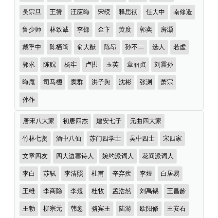
吴宗旦
王赞
汪应晦
宋绶
释思彻
任大中
南修造
鲁少师
林致诚
李邵
金卞
黄度
郭奕
房灏
戴孚中
陈栖筠
俞大猷
陈昂
孙不二
选人
若虚
郭求
陈贶
杨牢
卢拱
玉英
章丽贞
刘震孙
晦庵
司马槱
窦群
洪子舆
沈彬
张渊
萧宗
孙作
诗
唐宋八大家
初唐四杰
建安七子
元曲四大家
词
分
竹林七贤
酒中八仙
苏门四学士
吴中四士
宋四家
类
文章四友
四大边塞诗人
婉约派词人
花间派词人
李白
苏轼
李清照
杜甫
辛弃疾
李煜
白居易
王维
李商隐
李煜
杜牧
孟浩然
刘禹锡
王昌龄
王勃
柳宗元
韩愈
骆宾王
陆游
欧阳修
王安石