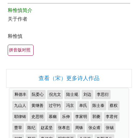
最
全
释惟慎简介
美
集
关于作者
最
欣
有
赏
释惟慎
名
（全
古
部
拼音版对照
诗
所
词
有
大
查看（宋）更多诗人作品
集
全
锦）-
（精
推
释德丰
阮委心
倪允文
陆士规
刘边
李思衍
古
选
荐
诗
作
九山人
黄继善
过守约
冯京
单氏
陈士泰
蔡权
多
者
词
首）
耶律铸
史思明
慕幽
乐伸
李家明
郭夔
李君何
大
曹宰
陈纪
赵孟坚
张孝忠
周铢
张众甫
张锡
全