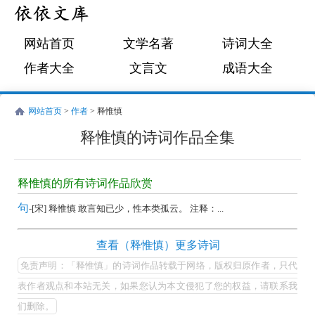
网站首页
文学名著
诗词大全
作者大全
文言文
成语大全
网站首页
>
作者
> 释惟慎
释惟慎的诗词作品全集
释
惟
释惟慎的所有诗词作品欣赏
慎
句
-[宋] 释惟慎 敢言知已少，性本类孤云。 注释：...
的
诗
释
查看（释惟慎）更多诗词
词
惟
免责声明：「释惟慎」的诗词作品转载于网络，版权归原作者，只代
作
慎
表作者观点和本站无关，如果您认为本文侵犯了您的权益，请联系我
品
的
们删除。