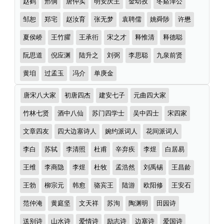
赵鹤
邢侗
唐仲实
明安庆王
金幼孜
冬谿泽公
邹恕
郑宅
赵汝育
张无梦
袁聘儒
姚舜陟
许懋
夏侯峤
王竹臞
王承衎
宋之才
释惟清
释德聪
阮思道
倪应渊
陆升之
刘弼
李思聪
九泉前贤
黄垍
过孟玉
冯介
单庚金
诗
唐宋八大家
初唐四杰
建安七子
元曲四大家
词
分
竹林七贤
酒中八仙
苏门四学士
吴中四士
宋四家
类
文章四友
四大边塞诗人
婉约派词人
花间派词人
李白
苏轼
李清照
杜甫
辛弃疾
李煜
白居易
王维
李商隐
李煜
杜牧
孟浩然
刘禹锡
王昌龄
王勃
柳宗元
韩愈
骆宾王
陆游
欧阳修
王安石
范仲淹
黄庭坚
文天祥
苏洵
陶渊明
田园诗
送别诗
山水诗
爱情诗
励志诗
边塞诗
爱国诗