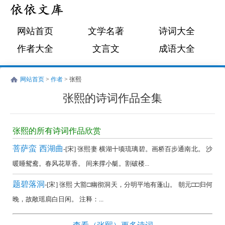
网站首页
文学名著
诗词大全
作者大全
文言文
成语大全
网站首页
>
作者
> 张熙
张熙的诗词作品全集
张
熙
张熙的所有诗词作品欣赏
的
菩萨蛮 西湖曲
-[宋] 张熙妻 横湖十顷琉璃碧。画桥百步通南北。 沙
诗
暖睡鸳鸯。春风花草香。 间来撑小艇。割破楼...
词
题碧落洞
-[宋] 张熙 大豁□幽彻洞天，分明平地有蓬山。 朝元□□归何
作
晚，故敞瑶扃白日闲。 注释：...
品
全