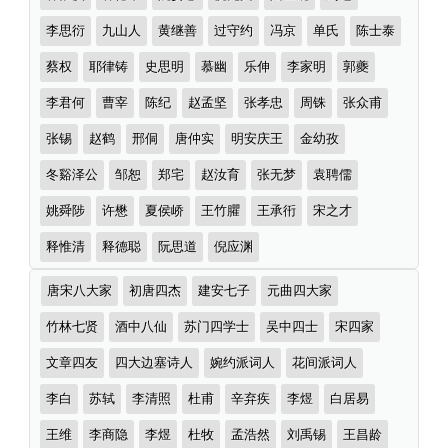
首）
者
李思衍
九山人
黄继善
过守约
冯京
单氏
陈士泰
蔡权
耶律铸
史思明
慕幽
乐伸
李家明
郭夔
李君何
曹宰
陈纪
赵孟坚
张孝忠
周铢
张众甫
张锡
赵鹤
邢侗
唐仲实
明安庆王
金幼孜
冬谿泽公
邹恕
郑宅
赵汝育
张无梦
袁聘儒
姚舜陟
许懋
夏侯峤
王竹臞
王承衎
宋之才
释惟清
释德聪
阮思道
倪应渊
诗
唐宋八大家
初唐四杰
建安七子
元曲四大家
词
分
竹林七贤
酒中八仙
苏门四学士
吴中四士
宋四家
类
文章四友
四大边塞诗人
婉约派词人
花间派词人
李白
苏轼
李清照
杜甫
辛弃疾
李煜
白居易
王维
李商隐
李煜
杜牧
孟浩然
刘禹锡
王昌龄