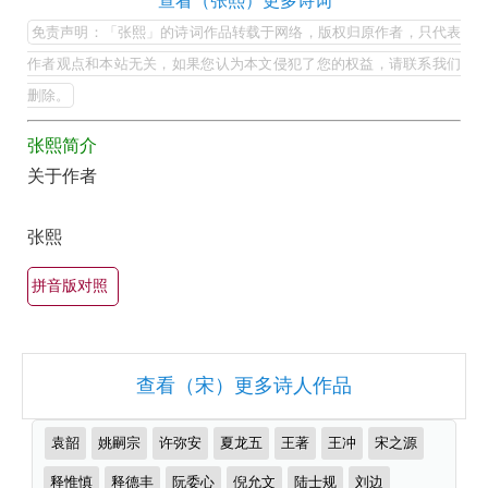
张
查看（张熙）更多诗词
集
熙
免责声明：「张熙」的诗词作品转载于网络，版权归原作者，只代表
欣
的
作者观点和本站无关，如果您认为本文侵犯了您的权益，请联系我们
赏
最
删除。
（全
美
部
张熙简介
最
关于作者
所
有
有
名
张熙
集
古
诗
锦）-
拼音版对照
词
古
大
诗
全
词
查看（宋）更多诗人作品
（精
大
选
推
全
袁韶
姚嗣宗
许弥安
夏龙五
王著
王冲
宋之源
多
荐
作
释惟慎
释德丰
阮委心
倪允文
陆士规
刘边