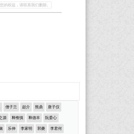
您的权益，请联系我们删除。
琬
僧子兰
赵介
熊鼎
唐子仪
之源
释惟慎
释德丰
阮委心
幽
乐伸
李家明
郭夔
李君何