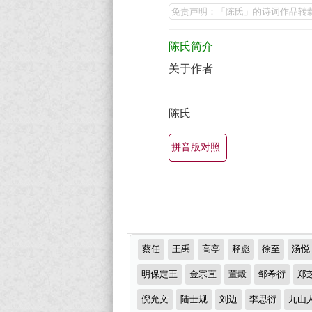
赏
氏
免责声明：「陈氏」的诗词作品转
（全
的
陈氏简介
部
最
所
关于作者
美
有
最
集
陈氏
有
锦）-
名
拼音版对照
古
古
诗
诗
词
词
大
大
全
推
蔡任
王禹
高亭
释彪
徐至
汤悦
全
荐
作
明保定王
金宗直
董穀
邹希衍
郑
（精
者
倪允文
陆士规
刘边
李思衍
九山
选