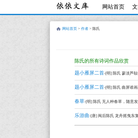
网站首页
文
网站首页
>
作者
> 陈氏
陈
氏
陈氏的所有诗词作品欣赏
的
题小雁屏二首
-[明] 陈氏 蓼淡
诗
词
题小雁屏二首
-[明] 陈氏 曲屏
作
春草
-[明] 陈氏 无人种春草，随
品
全
乐游曲
-[唐] 闽后陈氏 龙舟摇曳
集
欣
陈