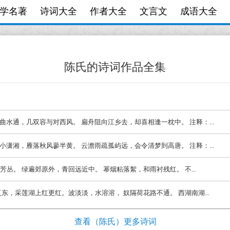
学名著
诗词大全
作者大全
文言文
成语大全
陈氏的诗词作品全集
芦敧曲水通，几双容与对西风。 扁舟阻向江乡去，却喜相逢一枕中。 注释：...
谁画小潇湘，雁落秋风蓼半黄。 云澹雨疏孤屿远，会令清梦到高唐。 注释：...
意发芳丛。 绿遍郊原外，青回远近中。 幂烟粘落絮，和雨衬残红。 不...
东复东，采莲湖上红更红。波淡淡，水溶溶， 奴隔荷花路不通。 西湖南湖...
查看（陈氏）更多诗词