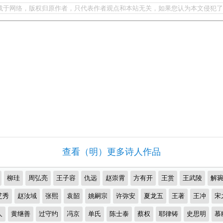
载于网络，版权归原作者，只代表作者观点和本站无关，如果您认为本文侵犯了
查看（明）更多诗人作品
柳珪
周弘亮
王子容
仇远
赵崇霄
方有开
王赏
王武陵
解
芝秀
赵汝域
张熙
袁韶
姚嗣宗
许弥安
夏龙五
王著
王冲
宋
人
黄继善
过守约
冯京
单氏
陈士泰
蔡权
耶律铸
史思明
慕