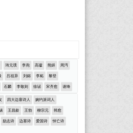
达
琦元璞
李尧
高瓛
熊鉌
周沔
极
吕祖异
刘鎔
李柘
黎登
石麟
李敬则
徐珌
宋齐愈
谢绛
友
四大边塞诗人
婉约派词人
锡
王昌龄
王勃
柳宗元
韩愈
励志诗
边塞诗
爱国诗
悼亡诗