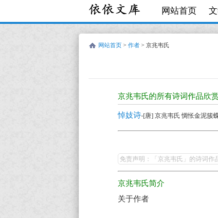
网站首页
文
网站首页
>
作者
> 京兆韦氏
京
兆
京兆韦氏的所有诗词作品欣
韦
悼妓诗
-[唐] 京兆韦氏 惆怅金泥
氏
的
京
诗
兆
免责声明：「京兆韦氏」的诗词作
词
韦
作
京兆韦氏简介
氏
品
关于作者
的
全