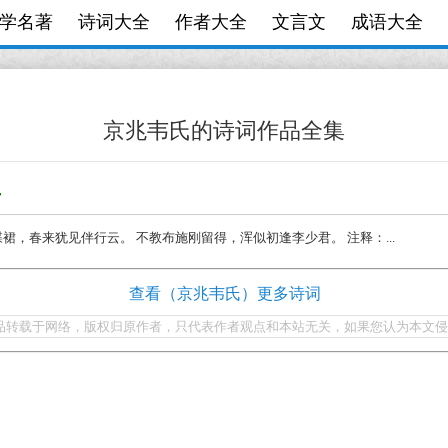
学名著
诗词大全
作者大全
文言文
成语大全
京兆韦氏的诗词作品全集
赏
簇蝶裙，春来犹见伴行云。 不教布施刚留得，浑似初逢李少君。 注释：...
查看（京兆韦氏）更多诗词
品转载于网络，版权归原作者，只代表作者观点和本站无关，如果您认为本文侵