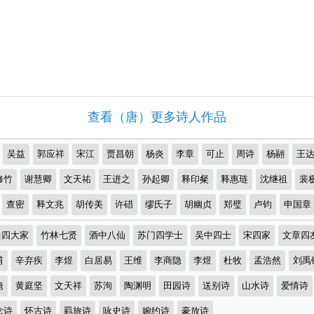
查看（唐）更多诗人作品
吴益
郭应祥
宋江
贾昌朝
杨炎
李章
可止
周诗
杨翮
王
修竹
谢慧卿
文天祐
王进之
孙起卿
释印粲
释惠琏
沈继祖
裴
查密
释文兆
胡传美
许碏
缪氏子
胡幽贞
郑璧
卢钧
申国章
曲四大家
竹林七贤
酒中八仙
苏门四学士
吴中四士
宋四家
文章四
甫
辛弃疾
李煜
白居易
王维
李商隐
李煜
杜牧
孟浩然
刘禹
淹
黄庭坚
文天祥
苏洵
陶渊明
田园诗
送别诗
山水诗
爱情诗
念诗
怀古诗
羁旅诗
咏史诗
婉约诗
豪放诗