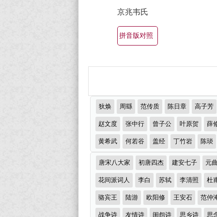
最
集
京兆韦氏
美
欣
赏
最
拼音版对照
（全
有
部
名
所
古
有
诗
推
集
狄焕
周繇
范传质
陈日章
高子芳
词
荐
锦）-
作
赵文度
张中行
曾子公
叶原贺
薛
大
者
古
黄希武
何若谷
盖经
丁竹岩
陈琰
全
诗
（精
诗
唐宋八大家
初唐四杰
建安七子
元
词
词
选
大
分
花间派词人
李白
苏轼
李清照
杜
多
类
全
骆宾王
陆游
欧阳修
王安石
范仲
首）
战争诗
友情诗
闺怨诗
思乡诗
思