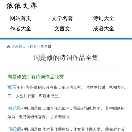
网站首页
文学名著
诗词大全
作者大全
文言文
成语大全
网站首页
>
作者
> 周是修
周是修的诗词作品全集
周
是
周是修的所有诗词作品欣赏
修
寓言
-[明] 周是修 阴阳分昼夜，轮运浩无穷。 时物更代谢，孰知玄化
的
工。 人生如梦寐，即寤永成空。 ...
诗
画龙歌
-[明] 周是修 云如车轮风如马，雷鼓砰訇电旗奓。 其中踊跃何
词
尔为，无乃蜿蜒作霖者。 古来善画此...
作
品
商妇怨
-[明] 周是修 作木莫作桑树枝，作女莫作商人妻。 桑枝岁岁苦