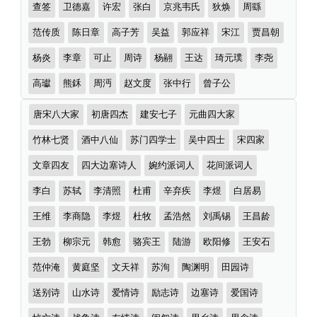
查签
卫德嘉
许宏
张白
京兆韦氏
狄焕
周繇
范传质
陈日章
高子芳
吴益
郭应祥
宋江
贾昌朝
杨炎
李章
可止
周诗
杨翮
王达
琦元璞
李尧
高瓛
熊鉌
周沔
赵文度
张中行
曾子公
诗
唐宋八大家
初唐四杰
建安七子
元曲四大家
词
分
竹林七贤
酒中八仙
苏门四学士
吴中四士
宋四家
类
文章四友
四大边塞诗人
婉约派词人
花间派词人
李白
苏轼
李清照
杜甫
辛弃疾
李煜
白居易
王维
李商隐
李煜
杜牧
孟浩然
刘禹锡
王昌龄
王勃
柳宗元
韩愈
骆宾王
陆游
欧阳修
王安石
范仲淹
黄庭坚
文天祥
苏洵
陶渊明
田园诗
送别诗
山水诗
爱情诗
励志诗
边塞诗
爱国诗