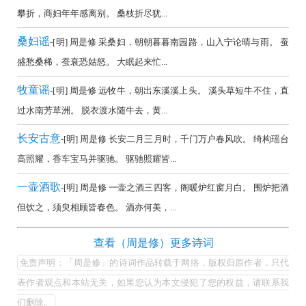
全
攀折，商妇年年感离别。 桑枝折尽犹...
集
桑妇谣
-[明] 周是修 采桑妇，朝朝暮暮南园路，山入宁论晴与雨。 蚕
欣
盛愁桑稀，蚕衰恐姑怒。 大眠起来忙...
赏
牧童谣
（全
-[明] 周是修 远牧牛，朝出东溪溪上头。 溪头草短牛不住，直
过水南芳草洲。 脱衣渡水随牛去，黄...
部
所
长安古意
-[明] 周是修 长安二月三月时，千门万户春风吹。 绮构瑶台
有
高照耀，香车宝马并驱驰。 驱驰照耀皆...
集
一壶酒歌
-[明] 周是修 一壶之酒三四客，阁暖炉红窗月白。 围炉把酒
锦）-
但饮之，须臾相顾皆春色。 酒亦何美，...
古
诗
周
查看（周是修）更多诗词
词
是
免责声明：「周是修」的诗词作品转载于网络，版权归原作者，只代
大
修
表作者观点和本站无关，如果您认为本文侵犯了您的权益，请联系我
全
的
们删除。