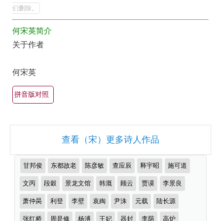
全
的
们删除。
最
集
何宋英简介
美
欣
关于作者
最
赏
有
（全
何宋英
名
部
古
拼音版对照
所
诗
有
词
集
大
查看（宋）更多诗人作品
锦）-
全
古
（精
推
甘邦俊
东都故老
陈彦敏
查应辰
释宇昭
施可道
诗
选
荐
作
文丙
段穀
景龙文馆
韩溉
顾云
贾谟
李景良
词
多
者
大
首）
萧仲昺
利登
李壁
袁綯
尹洙
元载
陆长源
全
张红桥
周是修
杨溥
王妃
器封
李荫
高炉