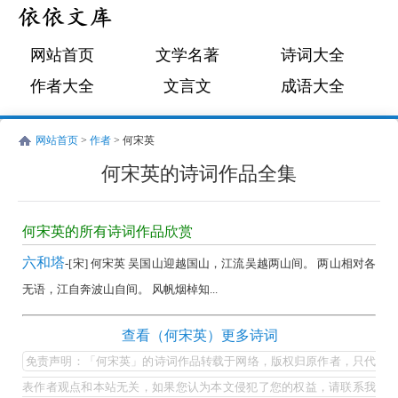
网站首页
文学名著
诗词大全
作者大全
文言文
成语大全
网站首页
>
作者
> 何宋英
何宋英的诗词作品全集
何
宋
何宋英的所有诗词作品欣赏
英
六和塔
-[宋] 何宋英 吴国山迎越国山，江流吴越两山间。 两山相对各
的
无语，江自奔波山自间。 风帆烟棹知...
诗
词
何
查看（何宋英）更多诗词
作
宋
免责声明：「何宋英」的诗词作品转载于网络，版权归原作者，只代
品
英
表作者观点和本站无关，如果您认为本文侵犯了您的权益，请联系我