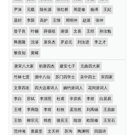
尹洙
元载
陆长源
张红桥
周是修
杨溥
王妃
器封
李荫
高炉
王惲
周明仲
赵渥
张仲
曾子良
叶樾
薛循祖
谢伋
文喜
王经
孙汝勉
释惠隆
沈濬
裴良杰
罗必元
刘汝进
李之才
黎良知
黄晞
诗
唐宋八大家
初唐四杰
建安七子
元曲四大家
词
分
竹林七贤
酒中八仙
苏门四学士
吴中四士
宋四家
类
文章四友
四大边塞诗人
婉约派词人
花间派词人
李白
苏轼
李清照
杜甫
辛弃疾
李煜
白居易
王维
李商隐
李煜
杜牧
孟浩然
刘禹锡
王昌龄
王勃
柳宗元
韩愈
骆宾王
陆游
欧阳修
王安石
范仲淹
黄庭坚
文天祥
苏洵
陶渊明
田园诗