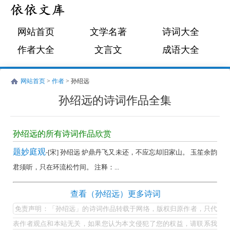
网站首页
文学名著
诗词大全
作者大全
文言文
成语大全
网站首页
>
作者
> 孙绍远
孙绍远的诗词作品全集
孙
绍
孙绍远的所有诗词作品欣赏
远
题妙庭观
-[宋] 孙绍远 炉鼎丹飞又未还，不应忘却旧家山。 玉笙余韵
的
君须听，只在环流松竹间。 注释：...
诗
词
孙
查看（孙绍远）更多诗词
作
绍
免责声明：「孙绍远」的诗词作品转载于网络，版权归原作者，只代
品
远
表作者观点和本站无关，如果您认为本文侵犯了您的权益，请联系我