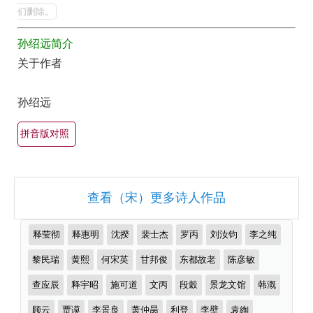
全
的
们删除。
最
集
孙绍远简介
美
欣
关于作者
最
赏
有
（全
孙绍远
名
部
古
拼音版对照
所
诗
有
词
集
大
查看（宋）更多诗人作品
锦）-
全
古
（精
推
释莹彻
释惠明
沈揆
裴士杰
罗丙
刘汝钧
李之纯
诗
选
荐
作
黎民瑞
黄熙
何宋英
甘邦俊
东都故老
陈彦敏
词
多
者
大
首）
查应辰
释宇昭
施可道
文丙
段穀
景龙文馆
韩溉
全
顾云
贾谟
李景良
萧仲昺
利登
李壁
袁綯