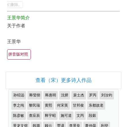
全
的
们删除。
最
集
王景华简介
美
欣
关于作者
最
赏
有
（全
王景华
名
部
古
拼音版对照
所
诗
有
词
集
大
查看（宋）更多诗人作品
锦）-
全
古
（精
推
孙绍远
释莹彻
释惠明
沈揆
裴士杰
罗丙
刘汝钧
诗
选
荐
作
李之纯
黎民瑞
黄熙
何宋英
甘邦俊
东都故老
词
多
者
大
首）
陈彦敏
查应辰
释宇昭
施可道
文丙
段穀
全
景龙文馆
韩溉
顾云
贾谟
李景良
萧仲昺
利登