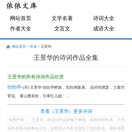
网站首页
文学名著
诗词大全
作者大全
文言文
成语大全
网站首页
>
作者
> 王景华
王景华的诗词作品全集
王
景
王景华的所有诗词作品欣赏
华
怡怡亭
-[宋] 王景华 怡怡亭畔路，兄到弟随肩。 花径同调瑟，兰窗共
的
擘笺。 看山携老杖，分果忆儿筵。 ...
诗
词
王
查看（王景华）更多诗词
作
景
免责声明：「王景华」的诗词作品转载于网络，版权归原作者，只代
品
华
表作者观点和本站无关，如果您认为本文侵犯了您的权益，请联系我