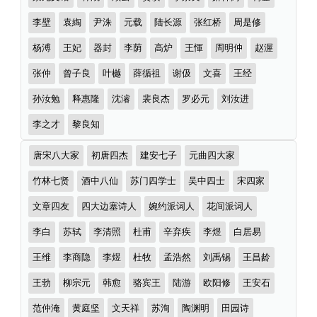
李壁
袁綯
尹洙
元载
陆长源
张红桥
周是修
杨溥
王妃
器封
李荫
高炉
王惲
周明仲
赵渥
张仲
曾子良
叶樾
薛循祖
谢伋
文喜
王经
孙汝勉
释惠隆
沈濬
裴良杰
罗必元
刘汝进
李之才
黎良知
诗
唐宋八大家
初唐四杰
建安七子
元曲四大家
词
分
竹林七贤
酒中八仙
苏门四学士
吴中四士
宋四家
类
文章四友
四大边塞诗人
婉约派词人
花间派词人
李白
苏轼
李清照
杜甫
辛弃疾
李煜
白居易
王维
李商隐
李煜
杜牧
孟浩然
刘禹锡
王昌龄
王勃
柳宗元
韩愈
骆宾王
陆游
欧阳修
王安石
范仲淹
黄庭坚
文天祥
苏洵
陶渊明
田园诗