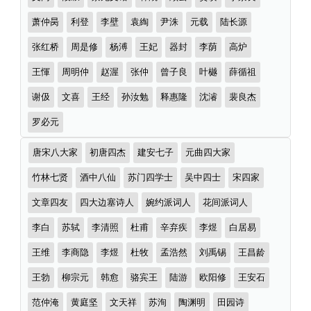
萧仲昺
利登
李壁
袁綯
尹洙
元载
陆长源
张红桥
周是修
杨溥
王妃
器封
李荫
高炉
王惲
周明仲
赵渥
张仲
曾子良
叶樾
薛循祖
谢伋
文喜
王经
孙汝勉
释惠隆
沈濬
裴良杰
罗必元
诗
唐宋八大家
初唐四杰
建安七子
元曲四大家
词
分
竹林七贤
酒中八仙
苏门四学士
吴中四士
宋四家
类
文章四友
四大边塞诗人
婉约派词人
花间派词人
李白
苏轼
李清照
杜甫
辛弃疾
李煜
白居易
王维
李商隐
李煜
杜牧
孟浩然
刘禹锡
王昌龄
王勃
柳宗元
韩愈
骆宾王
陆游
欧阳修
王安石
范仲淹
黄庭坚
文天祥
苏洵
陶渊明
田园诗