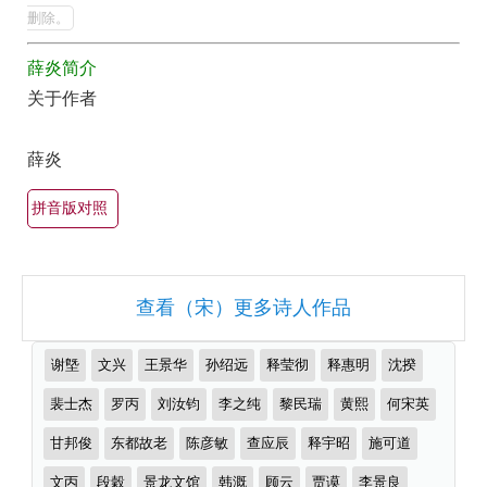
集
最
删除。
美
欣
薛炎简介
最
赏
关于作者
有
（全
名
部
薛炎
古
所
诗
拼音版对照
有
词
集
大
锦）-
全
查看（宋）更多诗人作品
古
（精
诗
选
推
谢墍
文兴
王景华
孙绍远
释莹彻
释惠明
沈揆
词
多
荐
作
裴士杰
罗丙
刘汝钧
李之纯
黎民瑞
黄熙
何宋英
大
首）
者
全
甘邦俊
东都故老
陈彦敏
查应辰
释宇昭
施可道
文丙
段穀
景龙文馆
韩溉
顾云
贾谟
李景良