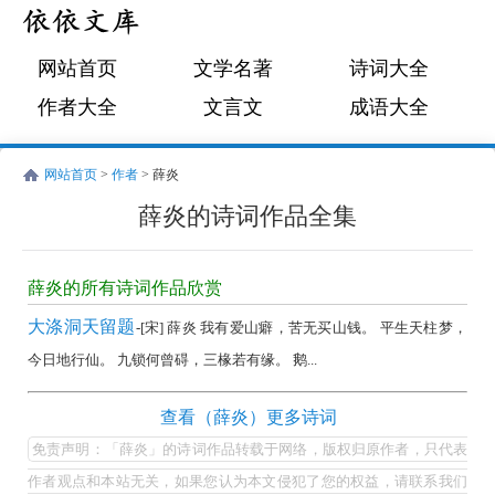
网站首页
文学名著
诗词大全
作者大全
文言文
成语大全
网站首页
>
作者
> 薛炎
薛炎的诗词作品全集
薛
炎
薛炎的所有诗词作品欣赏
的
大涤洞天留题
-[宋] 薛炎 我有爱山癖，苦无买山钱。 平生天柱梦，
诗
今日地行仙。 九锁何曾碍，三椽若有缘。 鹅...
词
作
薛
查看（薛炎）更多诗词
品
炎
免责声明：「薛炎」的诗词作品转载于网络，版权归原作者，只代表
全
的
作者观点和本站无关，如果您认为本文侵犯了您的权益，请联系我们