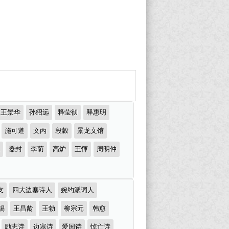
王景华
孙绍远
释莹彻
释惠明
施可道
文丙
段穀
景龙文馆
器封
李荫
高炉
王惲
周明仲
友
四大边塞诗人
婉约派词人
锡
王昌龄
王勃
柳宗元
韩愈
励志诗
边塞诗
爱国诗
悼亡诗