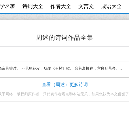
学名著
诗词大全
作者大全
文言文
成语大全
周述的诗词作品全集
路，炀帝昔曾过。 不见琼花发，犹传《玉树》歌。 台荒衰柳在，宫废乱萤多。...
查看（周述）更多诗词
载于网络，版权归原作者，只代表作者观点和本站无关，如果您认为本文侵犯了