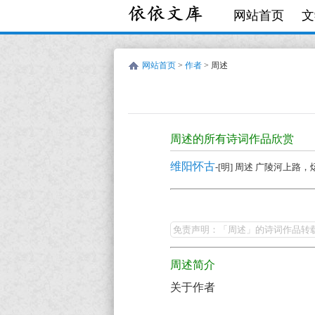
网站首页
文
网站首页
>
作者
> 周述
周
述
周述的所有诗词作品欣赏
的
维阳怀古
-[明] 周述 广陵河上
诗
词
周
作
述
免责声明：「周述」的诗词作品转
品
的
全
周述简介
最
集
关于作者
美
欣