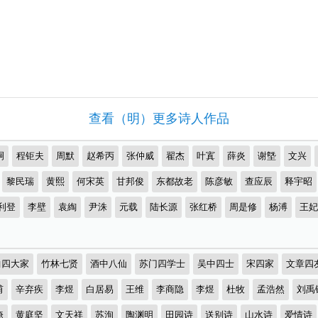
查看（明）更多诗人作品
嗣
程钜夫
周默
赵希丙
张仲威
翟杰
叶寘
薛炎
谢墍
文兴
黎民瑞
黄熙
何宋英
甘邦俊
东都故老
陈彦敏
查应辰
释宇昭
利登
李壁
袁綯
尹洙
元载
陆长源
张红桥
周是修
杨溥
王妃
曲四大家
竹林七贤
酒中八仙
苏门四学士
吴中四士
宋四家
文章四
甫
辛弃疾
李煜
白居易
王维
李商隐
李煜
杜牧
孟浩然
刘禹
淹
黄庭坚
文天祥
苏洵
陶渊明
田园诗
送别诗
山水诗
爱情诗