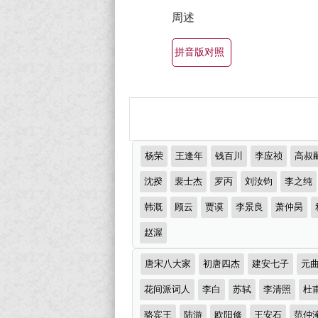
最
赏
周述
有
（全
部
名
拼音版对照
所
古
有
诗
集
词
锦）-
大
推
古
杨荣
王逢年
钱百川
李应祯
高叔
全
荐
诗
作
沈揆
裴士杰
罗丙
刘汝钧
李之纯
（精
者
词
韩溉
顾云
贾谟
李景良
萧仲昺
选
大
多
赵渥
全
首）
诗
唐宋八大家
初唐四杰
建安七子
元
词
分
花间派词人
李白
苏轼
李清照
杜
类
骆宾王
陆游
欧阳修
王安石
范仲