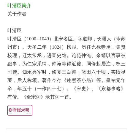
叶清臣简介
美
关于作者
最
有
叶清臣
名
叶清臣（1000─1049）北宋名臣。字道卿，长洲人（今苏
古
州市）。天圣二年（1024）榜眼。历任光禄寺丞、集贤
诗
校理，迁太常丞，进直史馆。论范仲淹、余靖以言事被
词
黜事，为仁宗采纳，仲淹等得近徙。同修起居注，权三
大
司使。知永兴军时，修复三白渠，溉田六千顷，实绩显
全
著，后人称颂。著作今存《述煮茶小品》等。皇祐元年
（精
卒，年五十（一作四十七）。《宋史》、《东都事略》
选
有传。《全宋词》录其词一首。
多
首）
拼音版对照