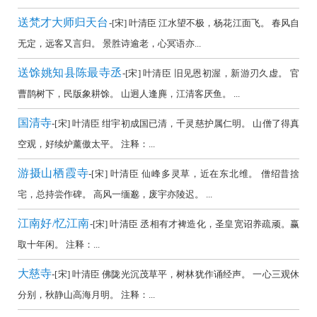
全
送梵才大师归天台
-[宋] 叶清臣 江水望不极，杨花江面飞。 春风自
集
无定，远客又言归。 景胜诗逾老，心冥语亦...
欣
送馀姚知县陈最寺丞
赏
-[宋] 叶清臣 旧见恩初渥，新游刃久虚。 官
（全
曹鹊树下，民版象耕馀。 山迥人逢麂，江清客厌鱼。 ...
部
国清寺
-[宋] 叶清臣 绀宇初成国已清，千灵慈护属仁明。 山僧了得真
所
空观，好续炉薰傲太平。 注释：...
有
游摄山栖霞寺
-[宋] 叶清臣 仙峰多灵草，近在东北维。 僧绍昔捨
集
宅，总持尝作碑。 高风一缅邈，废宇亦陵迟。 ...
锦）-
古
江南好/忆江南
-[宋] 叶清臣 丞相有才裨造化，圣皇宽诏养疏顽。赢
诗
取十年闲。 注释：...
词
大慈寺
-[宋] 叶清臣 佛陇光沉茂草平，树林犹作诵经声。 一心三观休
大
分别，秋静山高海月明。 注释：...
全