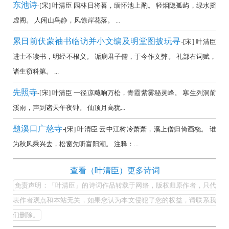
东池诗
-[宋] 叶清臣 园林日将暮，缅怀池上酌。 轻烟隐孤屿，绿水摇
虚阁。 人闲山鸟静，风馀岸花落。 ...
累日前伏蒙袖书临访并小文编及明堂图披玩寻
-[宋] 叶清臣
进士不读书，明经不根义。 诟病君子儒，于今作文弊。 礼部右词赋，
诸生窃科第。 ...
先照寺
-[宋] 叶清臣 一径凉飚响万松，青霞紫雾秘灵峰。 寒生列洞前
溪雨，声到诸天午夜钟。 仙顶月高犹...
题溪口广慈寺
-[宋] 叶清臣 云中江树冷萧萧，溪上僧归倚画桡。 谁
为秋风乘兴去，松窗先听富阳潮。 注释：...
叶
查看（叶清臣）更多诗词
清
免责声明：「叶清臣」的诗词作品转载于网络，版权归原作者，只代
臣
表作者观点和本站无关，如果您认为本文侵犯了您的权益，请联系我
的
们删除。
最