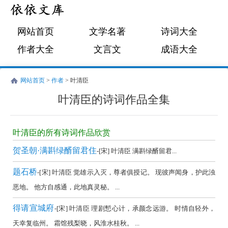
网站首页
文学名著
诗词大全
作者大全
文言文
成语大全
网站首页
>
作者
> 叶清臣
叶清臣的诗词作品全集
叶
清
叶清臣的所有诗词作品欣赏
臣
贺圣朝·满斟绿醑留君住
-[宋] 叶清臣 满斟绿醑留君...
的
题石桥
-[宋] 叶清臣 觉雄示入灭，尊者俱授记。 现彼声闻身，护此浊
诗
恶地。 他方自感通，此地真灵秘。 ...
词
作
得请宣城府
-[宋] 叶清臣 理剧慙心计，承颜念远游。 时情自轻外，
品
天幸复临州。 霜馆残梨晓，风淮水桂秋。 ...