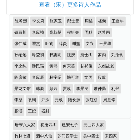
查看（宋）更多诗人作品
推
陈希烈
李义府
张家玉
郎士元
周述
杨荣
王逢年
荐
作
钱百川
李应祯
高叔嗣
程钜夫
周默
赵希丙
者
张仲威
翟杰
叶寘
薛炎
谢墍
文兴
王景华
孙绍远
释莹彻
释惠明
沈揆
裴士杰
罗丙
刘汝钧
李之纯
黎民瑞
黄熙
何宋英
甘邦俊
东都故老
陈彦敏
查应辰
释宇昭
施可道
文丙
段穀
景龙文馆
韩溉
顾云
贾谟
李景良
萧仲昺
利登
李壁
袁綯
尹洙
元载
陆长源
张红桥
周是修
杨溥
王妃
器封
诗
唐宋八大家
初唐四杰
建安七子
元曲四大家
词
分
竹林七贤
酒中八仙
苏门四学士
吴中四士
宋四家