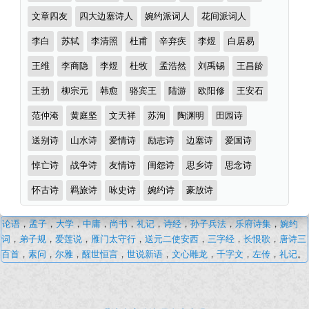
类
文章四友
四大边塞诗人
婉约派词人
花间派词人
李白
苏轼
李清照
杜甫
辛弃疾
李煜
白居易
王维
李商隐
李煜
杜牧
孟浩然
刘禹锡
王昌龄
王勃
柳宗元
韩愈
骆宾王
陆游
欧阳修
王安石
范仲淹
黄庭坚
文天祥
苏洵
陶渊明
田园诗
送别诗
山水诗
爱情诗
励志诗
边塞诗
爱国诗
悼亡诗
战争诗
友情诗
闺怨诗
思乡诗
思念诗
怀古诗
羁旅诗
咏史诗
婉约诗
豪放诗
叶
论语
，
孟子
，
大学
，
中庸
，
尚书
，
礼记
，
诗经
，
孙子兵法
，
乐府诗集
，
婉约
清
词
，
弟子规
，
爱莲说
，
雁门太守行
，
送元二使安西
，
三字经
，
长恨歌
，
唐诗三
臣
百首
，
素问
，
尔雅
，
醒世恒言
，
世说新语
，
文心雕龙
，
千字文
，
左传
，
礼记
。
·
古
诗