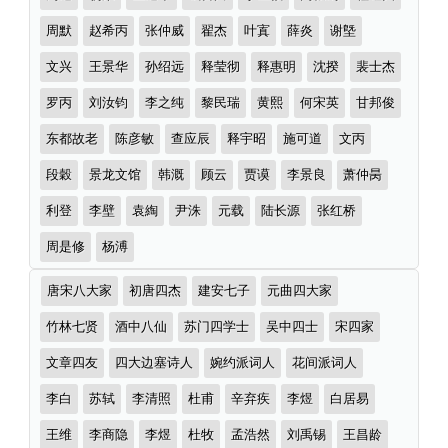
多
者
首）
周默
赵希丙
张仲威
翟杰
叶寘
薛炎
谢墍
文兴
王景华
孙绍远
释莹彻
释惠明
沈揆
裴士杰
罗丙
刘汝钧
李之纯
黎民瑞
黄熙
何宋英
甘邦俊
东都故老
陈彦敏
查应辰
释宇昭
施可道
文丙
段穀
景龙文馆
韩溉
顾云
贾谟
李景良
萧仲昺
利登
李壁
袁綯
尹洙
元载
陆长源
张红桥
周是修
杨溥
诗
唐宋八大家
初唐四杰
建安七子
元曲四大家
词
分
竹林七贤
酒中八仙
苏门四学士
吴中四士
宋四家
类
文章四友
四大边塞诗人
婉约派词人
花间派词人
李白
苏轼
李清照
杜甫
辛弃疾
李煜
白居易
王维
李商隐
李煜
杜牧
孟浩然
刘禹锡
王昌龄