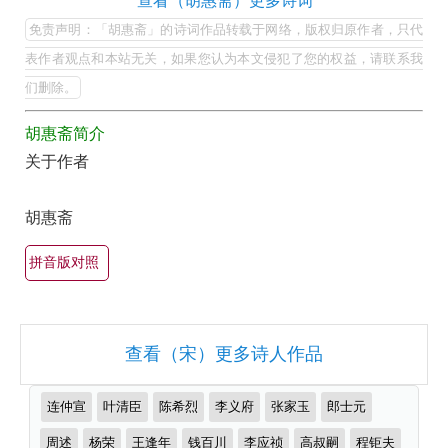
胡
查看（胡惠斋）更多诗词
全
惠
免责声明：「胡惠斋」的诗词作品转载于网络，版权归原作者，只代
集
斋
表作者观点和本站无关，如果您认为本文侵犯了您的权益，请联系我
欣
的
们删除。
赏
最
（全
胡惠斋简介
美
关于作者
部
最
所
有
胡惠斋
有
名
古
集
拼音版对照
诗
锦）-
词
古
大
诗
查看（宋）更多诗人作品
全
词
（精
推
大
连仲宣
叶清臣
陈希烈
李义府
张家玉
郎士元
选
荐
全
作
周述
杨荣
王逢年
钱百川
李应祯
高叔嗣
程钜夫