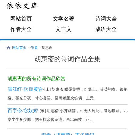
网站首页
文学名著
诗词大全
作者大全
文言文
成语大全
网站首页
>
作者
> 胡惠斋
胡惠斋的诗词作品全集
胡
惠
胡惠斋的所有诗词作品欣赏
斋
满江红·暝霭黄昏
-[宋] 胡惠斋 暝霭黄昏，灯檠上、荧荧初炙。银焰
的
袅、孤光分夜，寸心凝碧。留照娇颜欢笑偶，上元...
诗
百字令/念奴娇
-[宋] 胡惠斋 小齐幽僻，久无人到此，满地狼藉。几
词
案尘生多少憾，把玉指亲传踪迹。画出南枝，正...
作
品