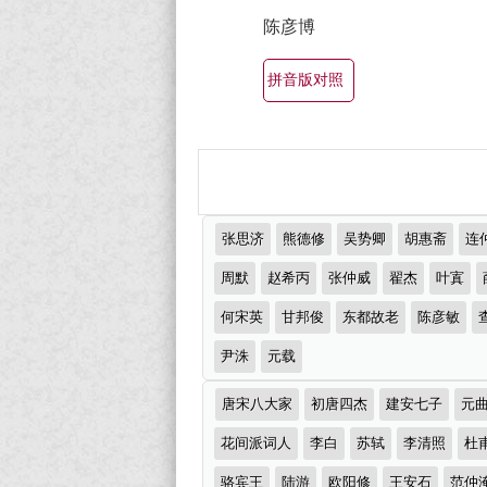
美
欣
陈彦博
最
赏
（全
有
拼音版对照
部
名
所
古
有
诗
集
词
推
锦）-
张思济
熊德修
吴势卿
胡惠斋
连
大
荐
古
作
周默
赵希丙
张仲威
翟杰
叶寘
全
者
诗
何宋英
甘邦俊
东都故老
陈彦敏
（精
词
选
尹洙
元载
大
多
诗
全
唐宋八大家
初唐四杰
建安七子
元
词
首）
分
花间派词人
李白
苏轼
李清照
杜
类
骆宾王
陆游
欧阳修
王安石
范仲