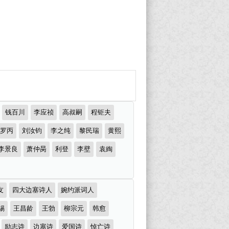
钱百川
李应祯
高叔嗣
程钜夫
罗丙
刘汝钧
李之纯
黎民瑞
黄熙
李景良
萧仲昺
利登
李壁
袁綯
友
四大边塞诗人
婉约派词人
锡
王昌龄
王勃
柳宗元
韩愈
励志诗
边塞诗
爱国诗
悼亡诗