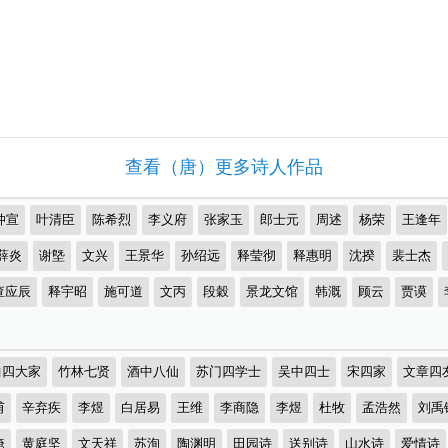
查看（唐）更多诗人作品
仲宣
叶清臣
陈希烈
李义府
张家玉
郎士元
周述
杨荣
王逢年
薛炎
谢墍
文兴
王景华
孙绍远
释莹彻
释惠明
沈揆
裴士杰
查应辰
释宇昭
施可道
文丙
段穀
景龙文馆
韩溉
顾云
贾谟
曲四大家
竹林七贤
酒中八仙
苏门四学士
吴中四士
宋四家
文章四
甫
辛弃疾
李煜
白居易
王维
李商隐
李煜
杜牧
孟浩然
刘禹
淹
黄庭坚
文天祥
苏洵
陶渊明
田园诗
送别诗
山水诗
爱情诗