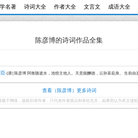
学名著
诗词大全
作者大全
文言文
成语大全
陈彦博的诗词作品全集
直臣
-[唐] 陈彦博 阿衡随逝水，池馆主他人。天意能酬德，云孙喜庇身。 生前由直
查看（陈彦博）更多诗词
转载于网络，版权归原作者，只代表作者观点和本站无关，如果您认为本文侵犯