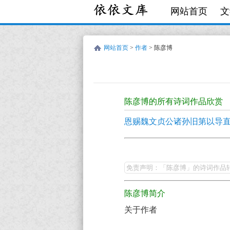
网站首页
文
网站首页
>
作者
> 陈彦博
陈
彦
陈彦博的所有诗词作品欣赏
博
恩赐魏文贞公诸孙旧第以导
的
诗
陈
词
彦
免责声明：「陈彦博」的诗词作品
作
博
品
陈彦博简介
的
全
关于作者
最
集