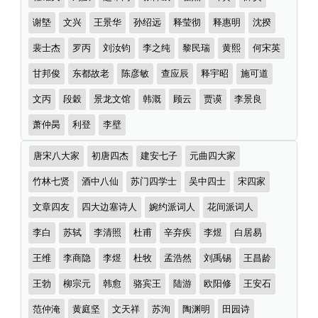
全
谢墍
文兴
王景华
孙绍远
释莹彻
释惠明
沈揆
裴士杰
罗丙
刘汝钧
李之纯
黎民瑞
黄熙
何宋英
甘邦俊
东都故老
陈彦敏
查应辰
释宇昭
施可道
文丙
段穀
景龙文馆
韩溉
顾云
贾谟
李景良
萧仲昺
利登
李壁
诗
唐宋八大家
初唐四杰
建安七子
元曲四大家
词
分
竹林七贤
酒中八仙
苏门四学士
吴中四士
宋四家
类
文章四友
四大边塞诗人
婉约派词人
花间派词人
李白
苏轼
李清照
杜甫
辛弃疾
李煜
白居易
王维
李商隐
李煜
杜牧
孟浩然
刘禹锡
王昌龄
王勃
柳宗元
韩愈
骆宾王
陆游
欧阳修
王安石
范仲淹
黄庭坚
文天祥
苏洵
陶渊明
田园诗