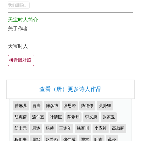
品
人
我们删除。
的
全
天宝时人简介
最
集
关于作者
美
欣
最
赏
天宝时人
有
（全
名
拼音版对照
部
古
所
诗
有
词
查看（唐）更多诗人作品
集
大
锦）-
全
推
曾麻几
曹唐
陈彦博
张思济
熊德修
吴势卿
古
（精
荐
作
胡惠斋
连仲宣
叶清臣
陈希烈
李义府
张家玉
诗
选
者
词
多
郎士元
周述
杨荣
王逢年
钱百川
李应祯
高叔嗣
大
首）
程钜夫
周默
赵希丙
张仲威
翟杰
叶寘
薛炎