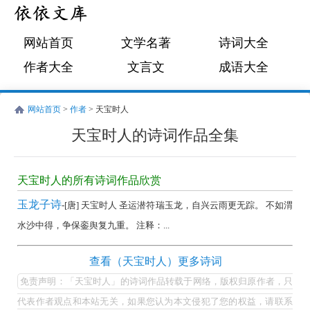
网站首页
文学名著
诗词大全
作者大全
文言文
成语大全
网站首页
>
作者
> 天宝时人
天宝时人的诗词作品全集
天
宝
天宝时人的所有诗词作品欣赏
时
玉龙子诗
-[唐] 天宝时人 圣运潜符瑞玉龙，自兴云雨更无踪。 不如渭
人
水沙中得，争保銮舆复九重。 注释：...
的
诗
天
查看（天宝时人）更多诗词
词
宝
免责声明：「天宝时人」的诗词作品转载于网络，版权归原作者，只
作
时
代表作者观点和本站无关，如果您认为本文侵犯了您的权益，请联系