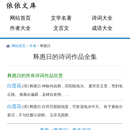
网站首页
文学名著
诗词大全
作者大全
文言文
成语大全
网站首页
>
作者
> 释惠日
释惠日的诗词作品全集
释
惠
释惠日的所有诗词作品欣赏
日
白莲花
-[宋] 释惠日 神物何由测，芬陀陆地兴。 素芳呈玉雪，梵刹笔
的
丘陵。 换额从偏霸，县碑自老僧。 ...
诗
白莲花
-[宋] 释惠日 白羽芬葩陆地莲，可曾遥电水中天。 肯于素鲑分
词
新洁，不与红酣斗碧鲜。 玉井无因斯...
作
品