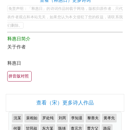
释
查看（释惠日）更多诗词
全
惠
免责声明：「释惠日」的诗词作品转载于网络，版权归原作者，只代
集
日
表作者观点和本站无关，如果您认为本文侵犯了您的权益，请联系我
欣
的
们删除。
赏
最
（全
释惠日简介
美
关于作者
部
最
所
有
释惠日
有
名
古
集
拼音版对照
诗
锦）-
词
古
大
诗
查看（宋）更多诗人作品
全
词
（精
推
大
沈某
裴相如
罗处纯
刘芮
李知退
黎善夫
黄孝先
选
荐
全
作
何粟
甘同叔
东方某
陈掞
查元方
曹方父
路应