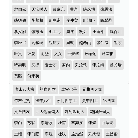
多
者
首）
赵自然
天宝时人
曾麻几
曹唐
陈彦博
张思济
熊德修
吴势卿
胡惠斋
连仲宣
叶清臣
陈希烈
李义府
张家玉
郎士元
周述
杨荣
王逢年
钱百川
李应祯
高叔嗣
程钜夫
周默
赵希丙
张仲威
翟杰
叶寘
薛炎
谢墍
文兴
王景华
孙绍远
释莹彻
释惠明
沈揆
裴士杰
罗丙
刘汝钧
李之纯
黎民瑞
黄熙
何宋英
诗
唐宋八大家
初唐四杰
建安七子
元曲四大家
词
分
竹林七贤
酒中八仙
苏门四学士
吴中四士
宋四家
类
文章四友
四大边塞诗人
婉约派词人
花间派词人
李白
苏轼
李清照
杜甫
辛弃疾
李煜
白居易
王维
李商隐
李煜
杜牧
孟浩然
刘禹锡
王昌龄