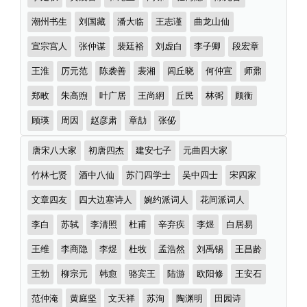
潮州书生
刘国藏
潘大临
王志谨
曲龙山仙
宣宗宫人
张仲谋
裴廷裕
刘虚白
李子卿
段宏章
王淮
厉元范
陈袭善
裴湘
闾丘晓
何仲宣
师鼐
郑畋
朱高煦
叶广居
王尚絅
丘民
林弼
顾衡
顾瑛
周因
赵彦肃
章劼
张佖
诗
唐宋八大家
初唐四杰
建安七子
元曲四大家
词
分
竹林七贤
酒中八仙
苏门四学士
吴中四士
宋四家
类
文章四友
四大边塞诗人
婉约派词人
花间派词人
李白
苏轼
李清照
杜甫
辛弃疾
李煜
白居易
王维
李商隐
李煜
杜牧
孟浩然
刘禹锡
王昌龄
王勃
柳宗元
韩愈
骆宾王
陆游
欧阳修
王安石
范仲淹
黄庭坚
文天祥
苏洵
陶渊明
田园诗