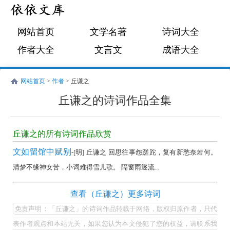
网站首页
文学名著
诗词大全
作者大全
文言文
成语大全
网站首页
>
作者
> 丘谦之
丘谦之的诗词作品全集
丘
谦
丘谦之的所有诗词作品欣赏
之
文如留馆中赋别
-[明] 丘谦之 回思往事怨蹉跎，复有新愁奈若何。
的
清梦不缘神女苦，小词难得雪儿歌。 隔窗雨逐流...
诗
词
丘
查看（丘谦之）更多诗词
作
谦
免责声明：「丘谦之」的诗词作品转载于网络，版权归原作者，只代
品
之
表作者观点和本站无关，如果您认为本文侵犯了您的权益，请联系我