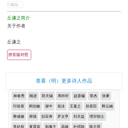
全
的
们删除。
最
集
丘谦之简介
美
欣
关于作者
最
赏
有
（全
丘谦之
名
部
古
拼音版对照
所
诗
有
词
集
大
查看（明）更多诗人作品
锦）-
全
古
（精
推
林春秀
顾进
郭天锡
周吟轩
赵彦橚
章杰
张秉
诗
选
荐
作
印首座
阎伯敏
谢中
翁泳
王曼之
孙直臣
释云岫
词
多
者
大
首）
释戒修
师颃
彭应寿
罗太亨
刘天益
理宗朝士
全
李处权
黄震喜
和庵主
高竦
杜樗隐
陈元晋