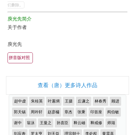
全
的
们删除。
最
集
庾光先简介
美
欣
关于作者
最
赏
有
（全
庾光先
名
部
古
拼音版对照
所
诗
有
词
集
大
查看（唐）更多诗人作品
锦）-
全
古
（精
推
赵中虚
朱桂英
叶蕙绸
王摄
丘谦之
林春秀
顾进
诗
选
荐
作
郭天锡
周吟轩
赵彦橚
章杰
张秉
印首座
阎伯敏
词
多
者
大
首）
谢中
翁泳
王曼之
孙直臣
释云岫
释戒修
师颃
全
彭应寿
罗太亨
刘天益
理宗朝士
李处权
黄震喜