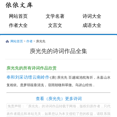
网站首页
文学名著
诗词大全
作者大全
文言文
成语大全
网站首页
>
作者
> 庾光先
庾光先的诗词作品全集
庾
光
庾光先的所有诗词作品欣赏
先
奉和刘采访缙云南岭作
-[唐] 庾光先 百越城池枕海圻，永嘉山水
的
复相依。悬萝弱筱垂清浅， 宿雨朝暾和翠微。鸟讶山经传...
诗
词
庾
查看（庾光先）更多诗词
作
光
免责声明：「庾光先」的诗词作品转载于网络，版权归原作者，只代
品
先
表作者观点和本站无关，如果您认为本文侵犯了您的权益，请联系我