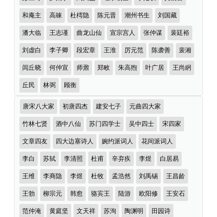
和庵主
高竦
杜樗隐
陈元晋
潮州书生
刘国藏
潘大临
王志谨
曲龙山仙
宣宗宫人
张仲谋
裴廷裕
刘虚白
李子卿
段宏章
王淮
厉元范
陈袭善
裴湘
闾丘晓
何仲宣
师鼐
郑畋
朱高煦
叶广居
王尚絅
丘民
林弼
顾衡
诗
唐宋八大家
初唐四杰
建安七子
元曲四大家
词
分
竹林七贤
酒中八仙
苏门四学士
吴中四士
宋四家
类
文章四友
四大边塞诗人
婉约派词人
花间派词人
李白
苏轼
李清照
杜甫
辛弃疾
李煜
白居易
王维
李商隐
李煜
杜牧
孟浩然
刘禹锡
王昌龄
王勃
柳宗元
韩愈
骆宾王
陆游
欧阳修
王安石
范仲淹
黄庭坚
文天祥
苏洵
陶渊明
田园诗