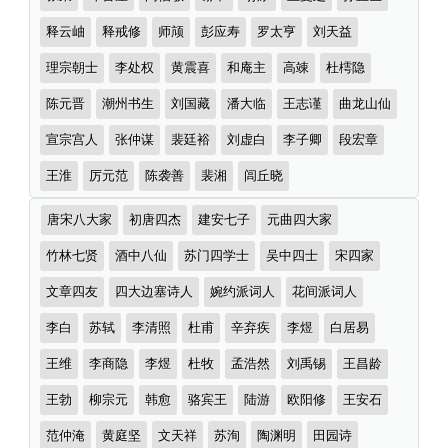
全
释云岫
释戒修
师颃
彭应寿
罗太亨
刘天益
理宗朝士
李处权
黄震喜
和庵主
高竦
杜樗隐
陈元晋
潮州书生
刘国藏
潘大临
王志谨
曲龙山仙
宣宗宫人
张仲谋
裴廷裕
刘虚白
李子卿
段宏章
王淮
厉元范
陈袭善
裴湘
闾丘晓
诗
唐宋八大家
初唐四杰
建安七子
元曲四大家
词
分
竹林七贤
酒中八仙
苏门四学士
吴中四士
宋四家
类
文章四友
四大边塞诗人
婉约派词人
花间派词人
李白
苏轼
李清照
杜甫
辛弃疾
李煜
白居易
王维
李商隐
李煜
杜牧
孟浩然
刘禹锡
王昌龄
王勃
柳宗元
韩愈
骆宾王
陆游
欧阳修
王安石
范仲淹
黄庭坚
文天祥
苏洵
陶渊明
田园诗