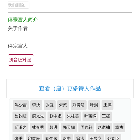
品
人
我们删除。
的
全
僖宗宫人简介
最
集
关于作者
美
欣
最
赏
僖宗宫人
有
（全
名
拼音版对照
部
古
所
诗
有
词
查看（唐）更多诗人作品
集
大
锦）-
全
推
冯少吉
李沇
张复
朱湾
刘贵翁
叶润
王澡
古
（精
荐
作
曾乾曜
庾光先
赵中虚
朱桂英
叶蕙绸
王摄
诗
选
者
词
多
丘谦之
林春秀
顾进
郭天锡
周吟轩
赵彦橚
章杰
大
首）
张秉
印首座
阎伯敏
谢中
翁泳
王曼之
孙直臣