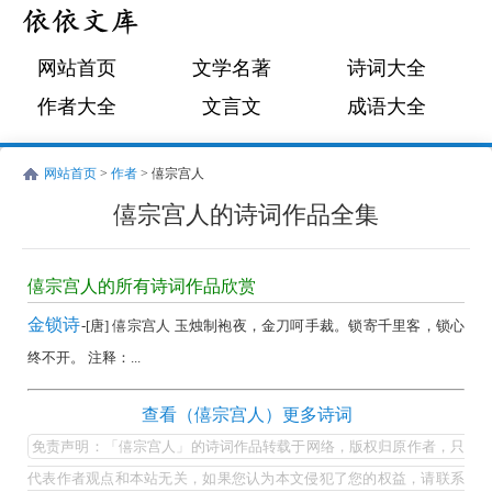
网站首页
文学名著
诗词大全
作者大全
文言文
成语大全
网站首页
>
作者
> 僖宗宫人
僖宗宫人的诗词作品全集
僖
宗
僖宗宫人的所有诗词作品欣赏
宫
金锁诗
-[唐] 僖宗宫人 玉烛制袍夜，金刀呵手裁。锁寄千里客，锁心
人
终不开。 注释：...
的
诗
僖
查看（僖宗宫人）更多诗词
词
宗
免责声明：「僖宗宫人」的诗词作品转载于网络，版权归原作者，只
作
宫
代表作者观点和本站无关，如果您认为本文侵犯了您的权益，请联系