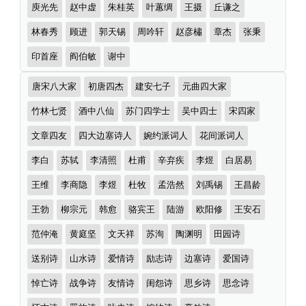
庾光先
赵中虚
朱桂英
叶蕙绸
王摄
丘谦之
林春秀
顾进
郭天锡
周吟轩
赵彦橚
章杰
张秉
印首座
阎伯敏
谢中
诗
唐宋八大家
初唐四杰
建安七子
元曲四大家
词
分
竹林七贤
酒中八仙
苏门四学士
吴中四士
宋四家
类
文章四友
四大边塞诗人
婉约派词人
花间派词人
李白
苏轼
李清照
杜甫
辛弃疾
李煜
白居易
王维
李商隐
李煜
杜牧
孟浩然
刘禹锡
王昌龄
王勃
柳宗元
韩愈
骆宾王
陆游
欧阳修
王安石
范仲淹
黄庭坚
文天祥
苏洵
陶渊明
田园诗
送别诗
山水诗
爱情诗
励志诗
边塞诗
爱国诗
悼亡诗
战争诗
友情诗
闺怨诗
思乡诗
思念诗