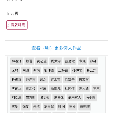
最
有
丘云霄
名
古
拼音版对照
诗
词
大
查看（明）更多诗人作品
全
（精
推
林春泽
顾晋
黄公望
周尹潜
赵彦镗
章康
张磻
选
荐
作
应材
阎灏
谢僎
翁仲德
王梅窗
孙仲鳌
释云知
多
者
首）
释进英
师浑甫
彭永
罗太岊
刘霆午
厉文翁
李传正
黄之传
和蒙
高惟几
杜纯佑
陈元通
车柬
刘次庄
苗善时
张文收
陈复休
僖宗宫人
冯少吉
李沇
张复
朱湾
刘贵翁
叶润
王澡
曾乾曜