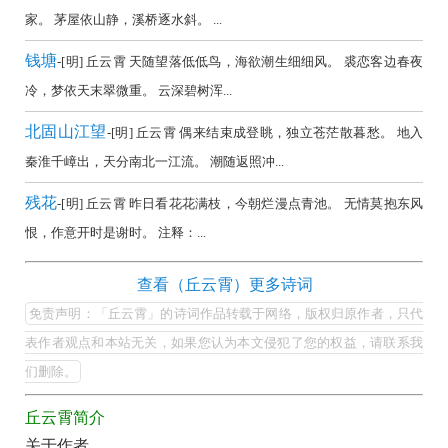
全
家。 茅屋依山静，溪桥逐水斜。 ...
集
钱塘
-[明] 丘云霄 天随望落低低鸟，海欲潮生细细风。 裘恋客边春夜
欣
冷，梦依天末翠微重。 云深碧树浑...
赏
北固山江望
（全
-[明] 丘云霄 偶来结束成登眺，独立苍茫散暮愁。 地入
秦淮千嶂出，天分南北一江流。 潮随返照冲...
部
所
残花
-[明] 丘云霄 昨日看花花满枝，今朝烂漫点青池。 无情莫抱东风
有
恨，作意开时是谢时。 注释：...
集
锦）-
丘
查看（丘云霄）更多诗词
云
古
免责声明：「丘云霄」的诗词作品转载于网络，版权归原作者，只代
霄
诗
表作者观点和本站无关，如果您认为本文侵犯了您的权益，请联系我
的
们删除。
词
最
大
丘云霄简介
美
全
关于作者