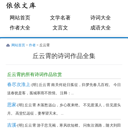
网站首页
文学名著
诗词大全
作者大全
文言文
成语大全
网站首页
>
作者
> 丘云霄
丘云霄的诗词作品全集
丘
云
丘云霄的所有诗词作品欣赏
霄
春尽次淮上
-[明] 丘云霄 南关何处日孤征，归梦先春几百程。 今日
的
送春犹是客，孤城寒雨不胜情。 注释：...
诗
思家
-[明] 丘云霄 木落愁远山，乡心夜来绝。 不见渡溪人，但见渡头
词
月。 高堂忆远征，妻孥望天末。 ...
作
品
吉溪
-[明] 丘云霄 游子悲无褐，寒风吹短楂。 问鱼沽酒路，随犬到田