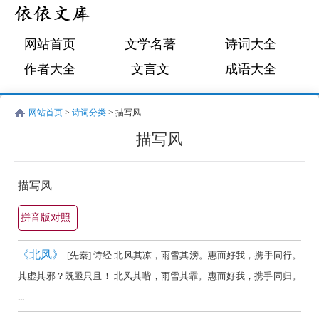
网站首页
文学名著
诗词大全
作者大全
文言文
成语大全
网站首页
>
诗词分类
> 描写风
描写风
（描
写
描写风
风）
拼音版对照
古
诗
《北风》
-[先秦] 诗经 北风其凉，雨雪其滂。惠而好我，携手同行。
词
其虚其邪？既亟只且！ 北风其喈，雨雪其霏。惠而好我，携手同归。
...