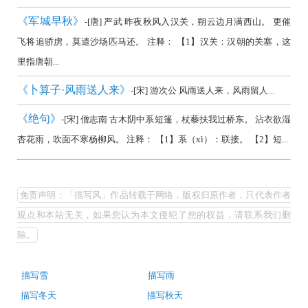
《军城早秋》
-[唐] 严武 昨夜秋风入汉关，朔云边月满西山。 更催
飞将追骄虏，莫遣沙场匹马还。 注释： 【1】汉关：汉朝的关塞，这
里指唐朝...
《卜算子·风雨送人来》
-[宋] 游次公 风雨送人来，风雨留人...
《绝句》
-[宋] 僧志南 古木阴中系短篷，杖藜扶我过桥东。 沾衣欲湿
杏花雨，吹面不寒杨柳风。 注释： 【1】系（xì）：联接。 【2】短...
描
写
免责声明：「描写风」作品转载于网络，版权归原作者，只代表作者
风
观点和本站无关，如果您认为本文侵犯了您的权益，请联系我们删
古
除。
诗
词
古
描写雪
描写雨
诗
（精
描写冬天
描写秋天
词