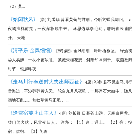
（2）萧...
《始闻秋风》
-[唐] 刘禹锡 昔看黄菊与君别，今听玄蝉我却回。 五
夜飕溜枕前觉，一夜颜妆镜中来。 马思边草拳毛动，雕眄青云睡眼
开。 天地...
《清平乐·金风细细》
-[宋] 晏殊 金风细细，叶叶梧桐坠。 绿酒初
尝人易醉，一枕小窗浓睡。 紫薇朱槿花残，斜阳却照阑干。 双燕欲归
时节，银屏昨夜...
《走马川行奉送封大夫出师西征》
-[唐] 岑参 君不见走马川行
雪海边，平沙莽莽黄入天。 轮台九月风夜吼，一川碎石大如斗， 随风
满地石乱走。匈奴草黄马正肥， ...
《逢雪宿芙蓉山主人》
-[唐] 刘长卿 日暮苍山远，天寒白屋贫。
柴门闻犬吠，风雪夜归人。 注释： 【1】逢：遇上。 【2】宿：投
宿；借宿。 【3】芙蓉...