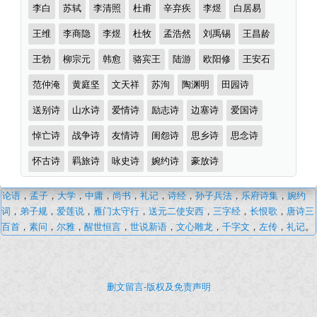
李白
苏轼
李清照
杜甫
辛弃疾
李煜
白居易
王维
李商隐
李煜
杜牧
孟浩然
刘禹锡
王昌龄
王勃
柳宗元
韩愈
骆宾王
陆游
欧阳修
王安石
范仲淹
黄庭坚
文天祥
苏洵
陶渊明
田园诗
送别诗
山水诗
爱情诗
励志诗
边塞诗
爱国诗
悼亡诗
战争诗
友情诗
闺怨诗
思乡诗
思念诗
怀古诗
羁旅诗
咏史诗
婉约诗
豪放诗
描
论语
，
孟子
，
大学
，
中庸
，
尚书
，
礼记
，
诗经
，
孙子兵法
，
乐府诗集
，
婉约
写
词
，
弟子规
，
爱莲说
，
雁门太守行
，
送元二使安西
，
三字经
，
长恨歌
，
唐诗三
风
百首
，
素问
，
尔雅
，
醒世恒言
，
世说新语
，
文心雕龙
，
千字文
，
左传
，
礼记
。
·
古
诗
删文留言-版权及免责声明
词
文