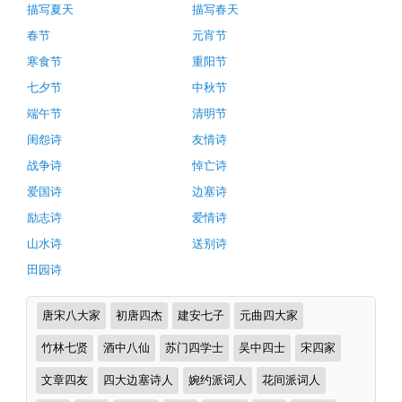
推
选
描写夏天
描写春天
荐
多
春节
元宵节
首）
寒食节
重阳节
七夕节
中秋节
端午节
清明节
闺怨诗
友情诗
战争诗
悼亡诗
爱国诗
边塞诗
励志诗
爱情诗
山水诗
送别诗
田园诗
诗
唐宋八大家
初唐四杰
建安七子
元曲四大家
词
分
竹林七贤
酒中八仙
苏门四学士
吴中四士
宋四家
类
文章四友
四大边塞诗人
婉约派词人
花间派词人