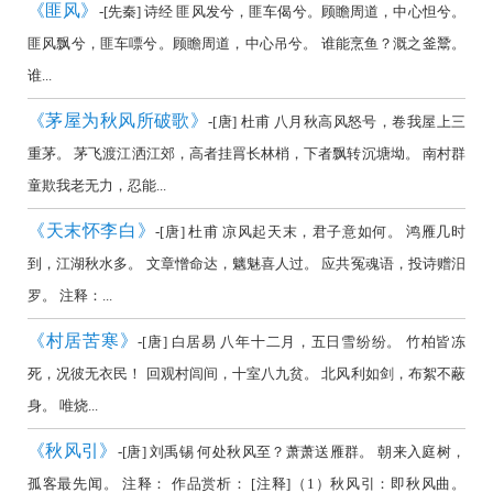
《匪风》
-[先秦] 诗经 匪风发兮，匪车偈兮。顾瞻周道，中心怛兮。
匪风飘兮，匪车嘌兮。顾瞻周道，中心吊兮。 谁能烹鱼？溉之釜鬵。
谁...
《茅屋为秋风所破歌》
-[唐] 杜甫 八月秋高风怒号，卷我屋上三
重茅。 茅飞渡江洒江郊，高者挂罥长林梢，下者飘转沉塘坳。 南村群
童欺我老无力，忍能...
《天末怀李白》
-[唐] 杜甫 凉风起天末，君子意如何。 鸿雁几时
到，江湖秋水多。 文章憎命达，魑魅喜人过。 应共冤魂语，投诗赠汨
罗。 注释：...
《村居苦寒》
-[唐] 白居易 八年十二月，五日雪纷纷。 竹柏皆冻
死，况彼无衣民！ 回观村闾间，十室八九贫。 北风利如剑，布絮不蔽
身。 唯烧...
《秋风引》
-[唐] 刘禹锡 何处秋风至？萧萧送雁群。 朝来入庭树，
孤客最先闻。 注释： 作品赏析： [注释]（1）秋风引：即秋风曲。