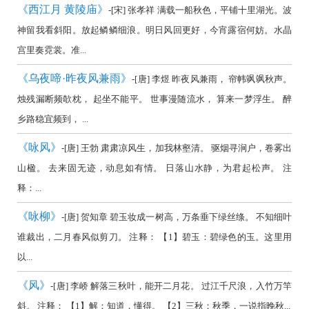
《西江月 黄陵庙》
-[宋] 张孝祥 满载一船秋色，平铺十里湖光。波
神留我看斜阳。放起鳞鳞细浪。明日风回更好，今宵露宿何妨。水晶
宫里奏霓裳。准...
《乌夜啼·昨夜风兼雨》
-[唐] 李煜 昨夜风兼雨， 帘帏飒飒秋声。
烛残漏断频欹枕， 起坐不能平。 世事漫随流水， 算来一梦浮生。 醉
乡路稳宜频到， ...
《咏风》
-[唐] 王勃 肃肃凉风生，加我林壑清。 驱烟寻涧户，卷雾出
山楹。 去来固无迹，动息如有情。 日落山水静，为君起松声。 注
释：...
《咏柳》
-[唐] 贺知章 碧玉妆成一树高，万条垂下绿丝绦。 不知细叶
谁裁出，二月春风似剪刀。 注释： 【1】碧玉：碧绿色的玉。这里用
以...
《风》
-[唐] 李峤 解落三秋叶，能开二月花。 过江千尺浪，入竹万竿
斜。 注释： 【1】解：知道，懂得。 【2】三秋：秋季，一说指晚秋...