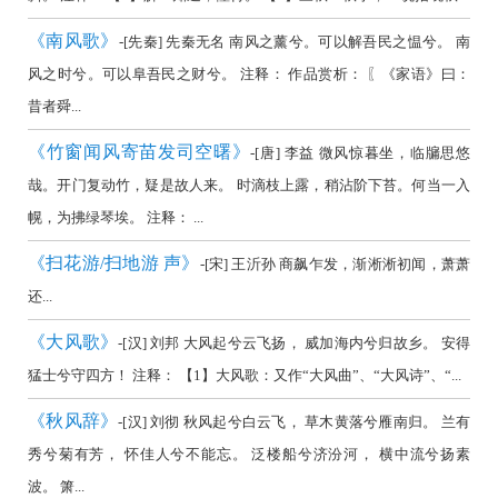
《南风歌》
-[先秦] 先秦无名 南风之薰兮。可以解吾民之愠兮。 南
风之时兮。可以阜吾民之财兮。 注释： 作品赏析： 〖《家语》曰：
昔者舜...
《竹窗闻风寄苗发司空曙》
-[唐] 李益 微风惊暮坐，临牖思悠
哉。开门复动竹，疑是故人来。 时滴枝上露，稍沾阶下苔。何当一入
幌，为拂绿琴埃。 注释： ...
《扫花游/扫地游 声》
-[宋] 王沂孙 商飙乍发，渐淅淅初闻，萧萧
还...
《大风歌》
-[汉] 刘邦 大风起兮云飞扬， 威加海内兮归故乡。 安得
猛士兮守四方！ 注释： 【1】大风歌：又作“大风曲”、“大风诗”、“...
《秋风辞》
-[汉] 刘彻 秋风起兮白云飞， 草木黄落兮雁南归。 兰有
秀兮菊有芳， 怀佳人兮不能忘。 泛楼船兮济汾河， 横中流兮扬素
波。 箫...