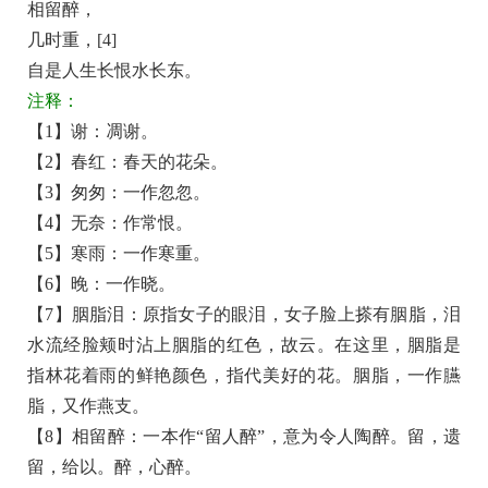
相留醉，
花
几时重，[4]
谢
自是人生长恨水长东。
了
注释：
春
【1】谢：凋谢。
红
【2】春红：春天的花朵。
原
【3】匆匆：一作忽忽。
文
【4】无奈：作常恨。
翻
【5】寒雨：一作寒重。
译
【6】晚：一作晓。
+全
【7】胭脂泪：原指女子的眼泪，女子脸上搽有胭脂，泪
文
水流经脸颊时沾上胭脂的红色，故云。在这里，胭脂是
注
指林花着雨的鲜艳颜色，指代美好的花。胭脂，一作臙
释
脂，又作燕支。
译
【8】相留醉：一本作“留人醉”，意为令人陶醉。留，遗
留，给以。醉，心醉。
文