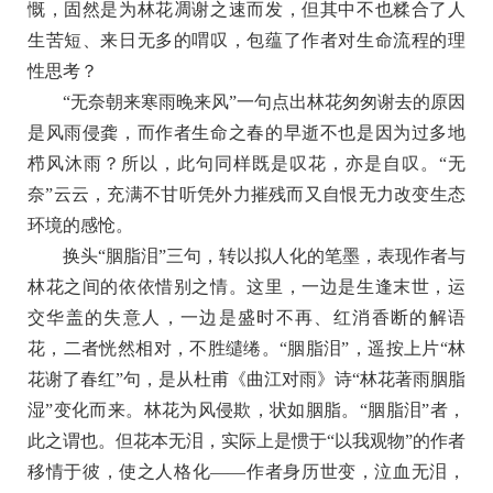
慨，固然是为林花凋谢之速而发，但其中不也糅合了人
生苦短、来日无多的喟叹，包蕴了作者对生命流程的理
性思考？
“无奈朝来寒雨晚来风”一句点出林花匆匆谢去的原因
是风雨侵龚，而作者生命之春的早逝不也是因为过多地
栉风沐雨？所以，此句同样既是叹花，亦是自叹。“无
奈”云云，充满不甘听凭外力摧残而又自恨无力改变生态
环境的感怆。
换头“胭脂泪”三句，转以拟人化的笔墨，表现作者与
林花之间的依依惜别之情。这里，一边是生逢末世，运
交华盖的失意人，一边是盛时不再、红消香断的解语
花，二者恍然相对，不胜缱绻。“胭脂泪”，遥按上片“林
花谢了春红”句，是从杜甫《曲江对雨》诗“林花著雨胭脂
湿”变化而来。林花为风侵欺，状如胭脂。“胭脂泪”者，
此之谓也。但花本无泪，实际上是惯于“以我观物”的作者
移情于彼，使之人格化——作者身历世变，泣血无泪，