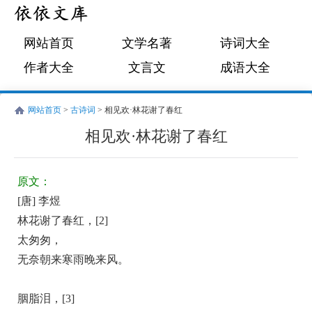
网站首页
文学名著
诗词大全
作者大全
文言文
成语大全
网站首页
>
古诗词
> 相见欢·林花谢了春红
相见欢·林花谢了春红
唐
古
李
诗
原文：
煜
词:
[唐] 李煜
相
林花谢了春红，[2]
见
太匆匆，
欢
无奈朝来寒雨晚来风。
·
林
胭脂泪，[3]