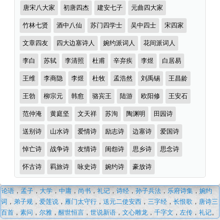
译
诗
唐宋八大家
初唐四杰
建安七子
元曲四大家
及
词
分
竹林七贤
酒中八仙
苏门四学士
吴中四士
宋四家
赏
类
析
文章四友
四大边塞诗人
婉约派词人
花间派词人
（完）-
李白
苏轼
李清照
杜甫
辛弃疾
李煜
白居易
古
王维
李商隐
李煜
杜牧
孟浩然
刘禹锡
王昌龄
诗
王勃
柳宗元
韩愈
骆宾王
陆游
欧阳修
王安石
词
译
范仲淹
黄庭坚
文天祥
苏洵
陶渊明
田园诗
文
送别诗
山水诗
爱情诗
励志诗
边塞诗
爱国诗
悼亡诗
战争诗
友情诗
闺怨诗
思乡诗
思念诗
怀古诗
羁旅诗
咏史诗
婉约诗
豪放诗
相
论语
，
孟子
，
大学
，
中庸
，
尚书
，
礼记
，
诗经
，
孙子兵法
，
乐府诗集
，
婉约
见
词
，
弟子规
，
爱莲说
，
雁门太守行
，
送元二使安西
，
三字经
，
长恨歌
，
唐诗三
欢
百首
，
素问
，
尔雅
，
醒世恒言
，
世说新语
，
文心雕龙
，
千字文
，
左传
，
礼记
。