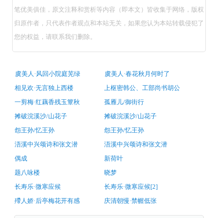
欢
笔优美俱佳，原文注释和赏析等内容（即本文）皆收集于网络，版权
·
归原作者，只代表作者观点和本站无关，如果您认为本站转载侵犯了
林
您的权益，请联系我们删除。
花
谢
了
古
虞美人·风回小院庭芜绿
虞美人·春花秋月何时了
诗
春
相见欢·无言独上西楼
上枢密韩公、工部尚书胡公
词
红
推
一剪梅·红藕香残玉簟秋
孤雁儿/御街行
荐
（唐
摊破浣溪沙/山花子
摊破浣溪沙/山花子
李
怨王孙/忆王孙
怨王孙/忆王孙
煜）
浯溪中兴颂诗和张文潜
浯溪中兴颂诗和张文潜
原
偶成
新荷叶
文
题八咏楼
晓梦
注
长寿乐·微寒应候
长寿乐·微寒应候[2]
释
殢人娇·后亭梅花开有感
庆清朝慢·禁幄低张
翻