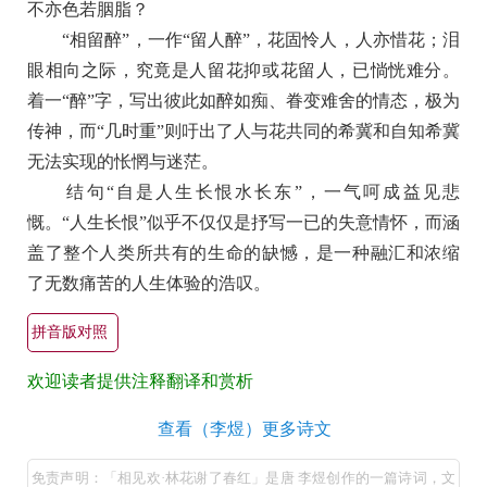
不亦色若胭脂？
“相留醉”，一作“留人醉”，花固怜人，人亦惜花；泪
眼相向之际，究竟是人留花抑或花留人，已惝恍难分。
着一“醉”字，写出彼此如醉如痴、眷变难舍的情态，极为
传神，而“几时重”则吁出了人与花共同的希冀和自知希冀
无法实现的怅惘与迷茫。
结句“自是人生长恨水长东”，一气呵成益见悲
慨。“人生长恨”似乎不仅仅是抒写一已的失意情怀，而涵
盖了整个人类所共有的生命的缺憾，是一种融汇和浓缩
了无数痛苦的人生体验的浩叹。
拼音版对照
欢迎读者提供注释翻译和赏析
相
查看（李煜）更多诗文
见
免责声明：「相见欢·林花谢了春红」是唐 李煜创作的一篇诗词，文