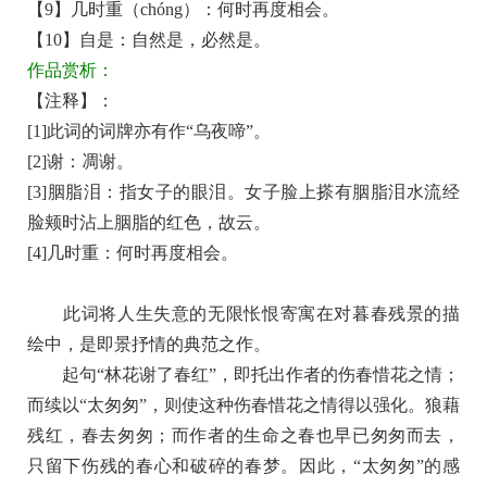
【9】几时重（chóng）：何时再度相会。
+原
【10】自是：自然是，必然是。
著
作品赏析：
赏
【注释】：
析
[1]此词的词牌亦有作“乌夜啼”。
[2]谢：凋谢。
[3]胭脂泪：指女子的眼泪。女子脸上搽有胭脂泪水流经
脸颊时沾上胭脂的红色，故云。
[4]几时重：何时再度相会。
此词将人生失意的无限怅恨寄寓在对暮春残景的描
绘中，是即景抒情的典范之作。
起句“林花谢了春红”，即托出作者的伤春惜花之情；
而续以“太匆匆”，则使这种伤春惜花之情得以强化。狼藉
残红，春去匆匆；而作者的生命之春也早已匆匆而去，
只留下伤残的春心和破碎的春梦。因此，“太匆匆”的感