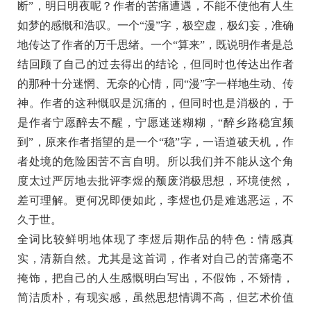
断”，明日明夜呢？作者的苦痛遭遇，不能不使他有人生
如梦的感慨和浩叹。一个“漫”字，极空虚，极幻妄，准确
地传达了作者的万千思绪。一个“算来”，既说明作者是总
结回顾了自己的过去得出的结论，但同时也传达出作者
的那种十分迷惘、无奈的心情，同“漫”字一样地生动、传
神。作者的这种慨叹是沉痛的，但同时也是消极的，于
是作者宁愿醉去不醒，宁愿迷迷糊糊，“醉乡路稳宜频
到”，原来作者指望的是一个“稳”字，一语道破天机，作
者处境的危险困苦不言自明。所以我们并不能从这个角
度太过严厉地去批评李煜的颓废消极思想，环境使然，
差可理解。更何况即便如此，李煜也仍是难逃恶运，不
久于世。
全词比较鲜明地体现了李煜后期作品的特色：情感真
实，清新自然。尤其是这首词，作者对自己的苦痛毫不
掩饰，把自己的人生感慨明白写出，不假饰，不矫情，
简洁质朴，有现实感，虽然思想情调不高，但艺术价值