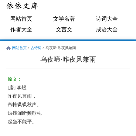
网站首页
文学名著
诗词大全
作者大全
文言文
成语大全
网站首页
>
古诗词
> 乌夜啼·昨夜风兼雨
乌夜啼·昨夜风兼雨
唐
古
李
诗
原文：
煜
词:
[唐] 李煜
乌
昨夜风兼雨，
夜
帘帏飒飒秋声。
啼
烛残漏断频欹枕，
·
起坐不能平。
昨