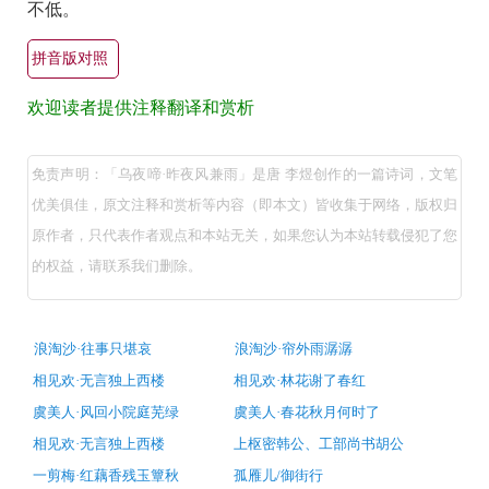
不低。
拼音版对照
欢迎读者提供注释翻译和赏析
乌
免责声明：「乌夜啼·昨夜风兼雨」是唐 李煜创作的一篇诗词，文笔
夜
优美俱佳，原文注释和赏析等内容（即本文）皆收集于网络，版权归
啼
原作者，只代表作者观点和本站无关，如果您认为本站转载侵犯了您
·
的权益，请联系我们删除。
昨
夜
风
古
浪淘沙·往事只堪哀
浪淘沙·帘外雨潺潺
诗
兼
相见欢·无言独上西楼
相见欢·林花谢了春红
词
雨
推
虞美人·风回小院庭芜绿
虞美人·春花秋月何时了
荐
（唐
相见欢·无言独上西楼
上枢密韩公、工部尚书胡公
李
一剪梅·红藕香残玉簟秋
孤雁儿/御街行