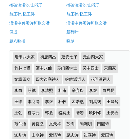
煜）
摊破浣溪沙/山花子
摊破浣溪沙/山花子
原
怨王孙/忆王孙
怨王孙/忆王孙
文
浯溪中兴颂诗和张文潜
浯溪中兴颂诗和张文潜
注
偶成
新荷叶
释
题八咏楼
晓梦
翻
译
诗
唐宋八大家
初唐四杰
建安七子
元曲四大家
及
词
分
竹林七贤
酒中八仙
苏门四学士
吴中四士
宋四家
赏
类
析
文章四友
四大边塞诗人
婉约派词人
花间派词人
（完）-
李白
苏轼
李清照
杜甫
辛弃疾
李煜
白居易
古
王维
李商隐
李煜
杜牧
孟浩然
刘禹锡
王昌龄
诗
王勃
柳宗元
韩愈
骆宾王
陆游
欧阳修
王安石
词
译
范仲淹
黄庭坚
文天祥
苏洵
陶渊明
田园诗
文
送别诗
山水诗
爱情诗
励志诗
边塞诗
爱国诗