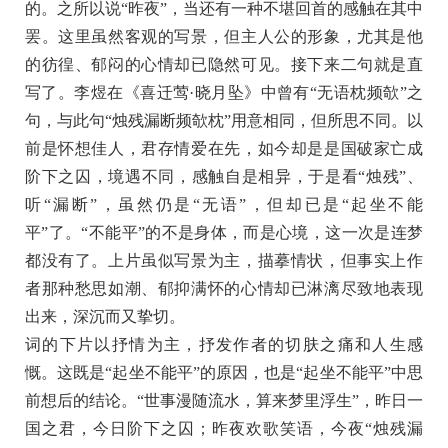
的。之所以说“昨夜”，当还有一种不堪回首的感触在其中
罢。这里虽然客观的写景，但主人公的形象，尤其是他
的彷徨、郁闷的心情却已隐然可见。接下来二句就是直
写了。李煜在《喜迁莺·晓月坠》中曾有“无语枕频欹”之
句，与此句“烛残漏断频欹枕”用意相同，但所思不同。以
前是怀想佳人，君存情爱在先，如今却是是国破家亡成
阶下之囚，境遇不同，感触自是相异，于是看“烛残”、
听“漏断”，虽然仍是“无语”，但却已是“起坐不能
平”了。“不能平”的不是身体，而是心境，这一次是连梦
都没有了。上片虽似写景为主，描摹情状，但事实上作
者那种愁思如潮、郁抑满怀的心情却已淋漓尽致地表现
出来，深沉而又挚切。
词的下片以抒情为主，抒发作者的切肤之痛和人生感
慨。这既是“起坐不能平”的原因，也是“起坐不能平”中思
前想后的结论。“世事漫随流水，算来梦里浮生”，昨日一
国之君，今日阶下之囚；昨夜欢歌笑语，今夜“烛残漏