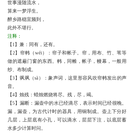
世事漫随流水，
夜
算来一梦浮生。
风
醉乡路稳宜频到，
兼
此外不堪行。
雨
注释：
原
【1】兼：同有，还有。
文
【2】帘帏（wéi）：帘子和帐子。帘，用布、竹、苇等
翻
做的遮蔽门窗的东西。帏，同帷，帐子，幔幕，一般用
译
纱、布制成。
+全
【3】飒飒（sà）：象声词，这里形容风吹帘帏发出的声
文
音。
注
【4】烛残：蜡烛燃烧将尽。残，尽，竭。
释
【5】漏断：漏壶中的水已经滴尽，表示时间已经很晚。
译
漏，漏壶，为古代计时的器具，用铜制成。壶上下分好
文
几层，上层底有小孔，可以滴水，层层下注，以底层蓄
水多少计算时问。
+原