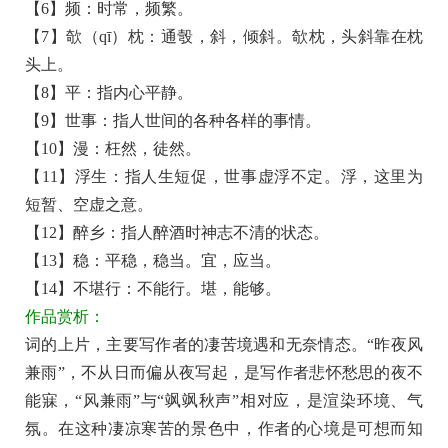
【6】频：时常，频繁。
著
【7】欹（qī）枕：通彀，斜，倾斜。欹枕，头斜靠在枕
赏
头上。
析
【8】平：指内心平静。
【9】世事：指人世间的各种各样的事情。
【10】漫：枉然，徒然。
【11】浮生：指人生短促，世事虚浮不定。浮，这里为
短暂、空虚之意。
【12】醉乡：指人醉酒时神志不清的状态。
【13】稳：平稳，稳当。宜，应当。
【14】不堪行：不能行。堪，能够。
作品赏析：
词的上片，主要写作者的凄苦境遇和无奈情态。“昨夜风
兼雨”，不从日而偏从夜写起，是写作者悲怀愁思的夜不
能寐，“风兼雨”与“飒飒秋声”相对应，是渲染环境、气
氛。在这种凄凉寒苦的景色中，作者的心境是可想而知