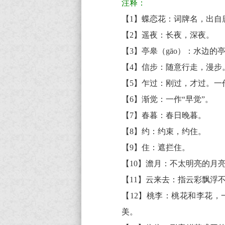
皋
注释：
闲
【1】蝶恋花：词牌名，出自
信
【2】遥夜：长夜，深夜。
步
【3】亭皋（gāo）：水边的
原
【4】信步：随意行走，漫步
文
【5】乍过：刚过，才过。一作
翻
【6】渐觉：一作“早觉”。
译
【7】春暮：春日晚暮。
+全
【8】约：约束，约住。
文
【9】住：遮拦住。
注
【10】澹月：不太明亮的月
释
【11】云来去：指云彩飘浮
译
【12】桃李：桃花和李花，
文
美。
+原