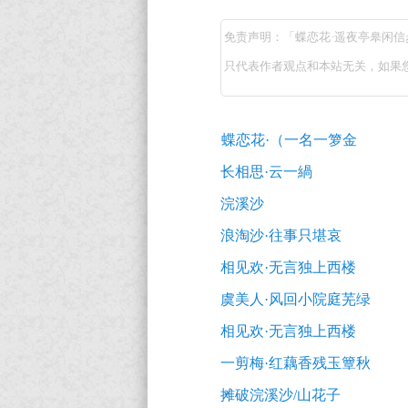
恋
免责声明：「蝶恋花·遥夜亭皋闲
花
只代表作者观点和本站无关，如果
·
遥
古
夜
蝶恋花·（一名一箩金
诗
亭
词
长相思·云一緺
推
皋
浣溪沙
荐
闲
浪淘沙·往事只堪哀
信
相见欢·无言独上西楼
步
虞美人·风回小院庭芜绿
（唐
相见欢·无言独上西楼
李
一剪梅·红藕香残玉簟秋
煜）
摊破浣溪沙/山花子
原