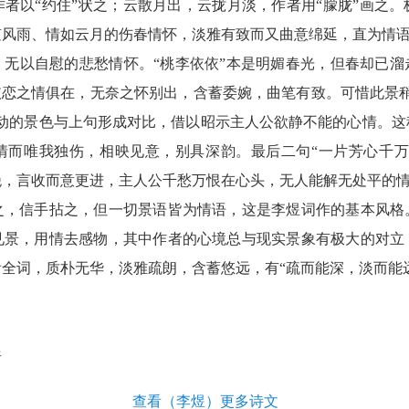
者以“约住”状之；云散月出，云拢月淡，作者用“朦胧”画之
随风雨、情如云月的伤春情怀，淡雅有致而又曲意绵延，直为情
、无以自慰的悲愁情怀。“桃李依依”本是明媚春光，但春却已溜
依恋之情俱在，无奈之怀别出，含蓄委婉，曲笔有致。可惜此景
活动的景色与上句形成对比，借以昭示主人公欲静不能的心情。这
情而唯我独伤，相映见意，别具深韵。最后二句“一片芳心千万
绝，言收而意更进，主人公千愁万恨在心头，无人能解无处平的
之，信手拈之，但一切景语皆为情语，这是李煜词作的基本风格
见景，用情去感物，其中作者的心境总与现实景象有极大的对立
全词，质朴无华，淡雅疏朗，含蓄悠远，有“疏而能深，淡而能
析
查看（李煜）更多诗文