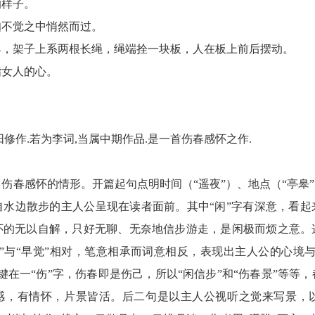
的样子。
知不觉之中悄然而过。
具，架子上系两根长绳，绳端拴一块板，人在板上前后摆动。
指女人的心。
修作.若为李词,当属中期作品.是一首伤春感怀之作.
伤春感怀的情形。开篇起句点明时间（“遥夜”）、地点（“亭皋”
自水边散步的主人公呈现在读者面前。其中“闲”字有深意，看起
怀的无以自解，只好无聊、无奈地信步游走，是闲极而烦之意。
”与“早觉”相对，笔意相承而词意相反，表现出主人公的心境
键在一“伤”字，伤春即是伤己，所以“闲信步”和“伤春景”等等
动感，有情怀，片景皆活。后二句是以主人公视听之觉来写景，