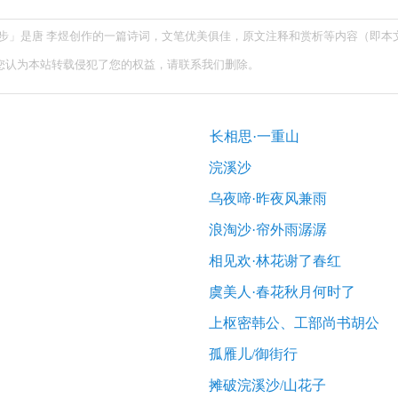
信步」是唐 李煜创作的一篇诗词，文笔优美俱佳，原文注释和赏析等内容（即本
您认为本站转载侵犯了您的权益，请联系我们删除。
长相思·一重山
浣溪沙
乌夜啼·昨夜风兼雨
浪淘沙·帘外雨潺潺
相见欢·林花谢了春红
虞美人·春花秋月何时了
上枢密韩公、工部尚书胡公
孤雁儿/御街行
摊破浣溪沙/山花子