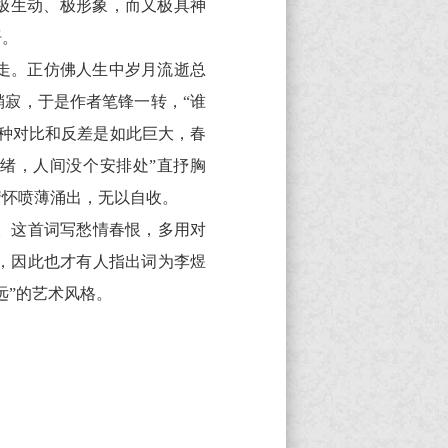
。极生动、极形象，而又极具神
语。
走。正仿佛人生中岁月流逝总
稍寂，于是作者笔锋一转，“谁
种对比和反差是如此巨大，春
绪，人间没个安排处”直抒胸
情怀喷薄涌出，无以自收。
。这首词写愁情春恨，多用对
，因此也才有人指出词为李煜
远”的艺术风格。