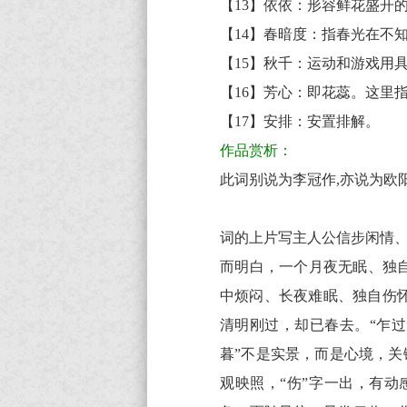
【13】依依：形容鲜花盛开
著
赏
【14】春暗度：指春光在不
析
【15】秋千：运动和游戏用
【16】芳心：即花蕊。这里
【17】安排：安置排解。
作品赏析：
此词别说为李冠作,亦说为欧阳
词的上片写主人公信步闲情、
而明白，一个月夜无眠、独
中烦闷、长夜难眠、独自伤
清明刚过，却已春去。“乍过
暮”不是实景，而是心境，关
观映照，“伤”字一出，有