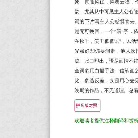
象。雨随风往，风卷云收，作
韵，尤其从中可见主人公心
词的下片写主人公感慨春去
是无可挽回，一个“暗”字，
在秋千，笑里低低语”，以
光虽好却偏要溜走，他人欢
臆，张口即出，语尽而情不
全词多用白描手法，信笔画
比，多造反差，实是用心去
晚期的作品，不无道理。总看
拼音版对照
欢迎读者提供注释翻译和赏
蝶