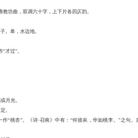
唐教坊曲，双调六十字，上下片各四仄韵。
亭子。皋，水边地。
。
“才过”。
亮或月光。
不定。
一作“桃杏”。《诗·召南》中有：“何彼矣，华如桃李。”之句。