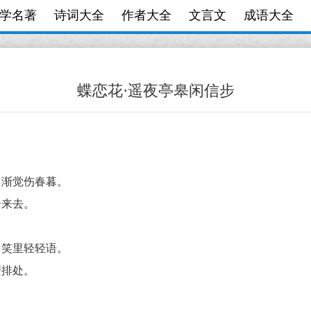
学名著
诗词大全
作者大全
文言文
成语大全
蝶恋花·遥夜亭皋闲信步
，渐觉伤春暮。
云来去。
，笑里轻轻语。
安排处。