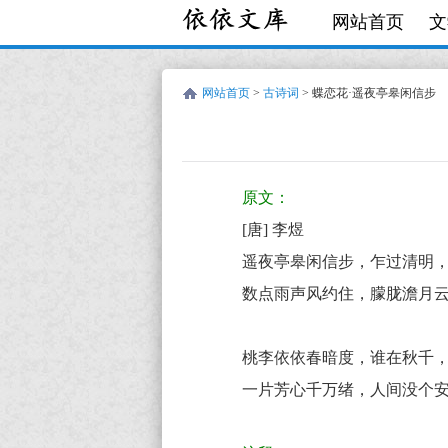
网站首页
文
网站首页
>
古诗词
> 蝶恋花·遥夜亭皋闲信步
唐
古
李
诗
原文：
煜
词:
[唐] 李煜
蝶
遥夜亭皋闲信步，乍过清明
恋
数点雨声风约住，朦胧澹月
花
·
桃李依依春暗度，谁在秋千
遥
一片芳心千万绪，人间没个
夜
亭