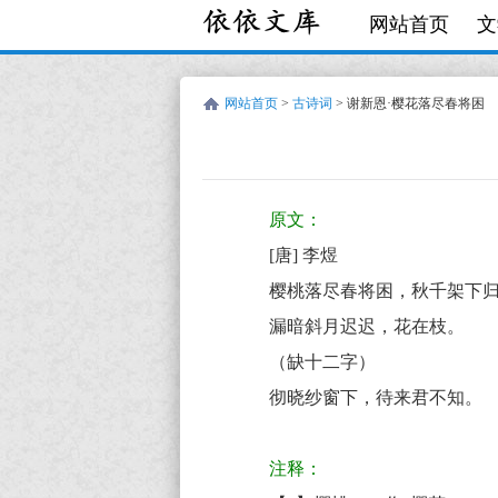
网站首页
文
网站首页
>
古诗词
> 谢新恩·樱花落尽春将困
唐
古
李
诗
原文：
煜
词:
[唐] 李煜
谢
樱桃落尽春将困，秋千架下
新
漏暗斜月迟迟，花在枝。
恩
（缺十二字）
·
彻晓纱窗下，待来君不知。
樱
花
注释：
落