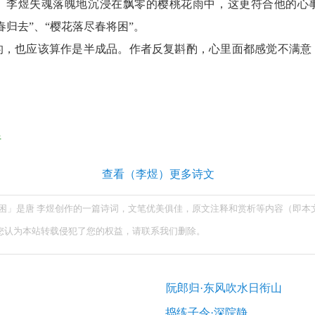
。李煜失魂落魄地沉浸在飘零的樱桃花雨中，这更符合他的心
归去”、“樱花落尽春将困”。
的，也应该算作是半成品。作者反复斟酌，心里面都感觉不满意
析
查看（李煜）更多诗文
将困」是唐 李煜创作的一篇诗词，文笔优美俱佳，原文注释和赏析等内容（即本
您认为本站转载侵犯了您的权益，请联系我们删除。
阮郎归·东风吹水日衔山
捣练子令·深院静