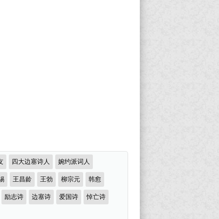
友
四大边塞诗人
婉约派词人
锡
王昌龄
王勃
柳宗元
韩愈
励志诗
边塞诗
爱国诗
悼亡诗