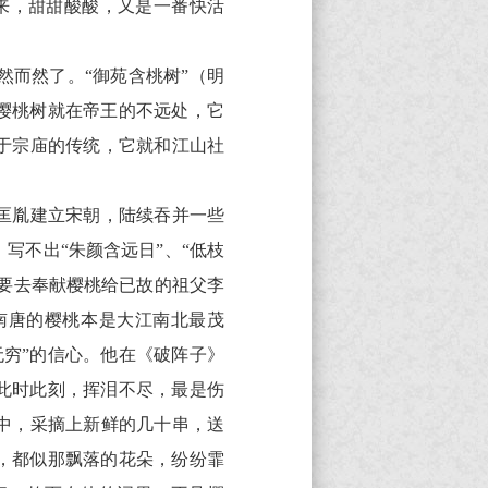
来，甜甜酸酸，又是一番快活
而然了。“御苑含桃树”（明
樱桃树就在帝王的不远处，它
于宗庙的传统，它就和江山社
匡胤建立宋朝，陆续吞并一些
写不出“朱颜含远日”、“低枝
年要去奉献樱桃给已故的祖父李
南唐的樱桃本是大江南北最茂
穷”的信心。他在《破阵子》
此时此刻，挥泪不尽，最是伤
中，采摘上新鲜的几十串，送
，都似那飘落的花朵，纷纷霏