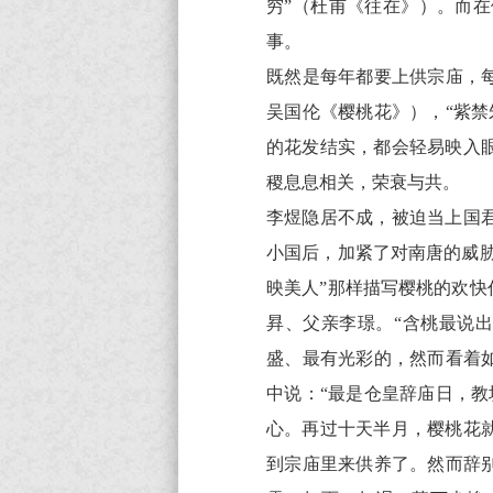
穷”（杜甫《往在》）。而
著
赏
事。
析
既然是每年都要上供宗庙，
吴国伦《樱桃花》），“紫
的花发结实，都会轻易映入
稷息息相关，荣衰与共。
李煜隐居不成，被迫当上国
小国后，加紧了对南唐的威胁
映美人”那样描写樱桃的欢快
昪、父亲李璟。“含桃最说
盛、最有光彩的，然而看着
中说：“最是仓皇辞庙日，
心。再过十天半月，樱桃花
到宗庙里来供养了。然而辞