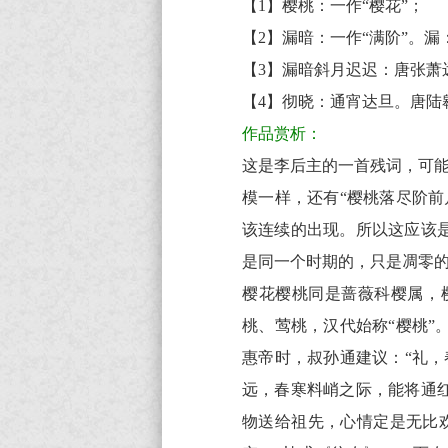
尽
【1】樱桃：一作“樱花”；
春
【2】漏暗：一作“满阶”。
将
【3】漏暗斜月迟迟：唐张萧
困
【4】彻晓：通宵达旦。唐陆
原
作品赏析：
文
这是李后主的一首残词，可能
翻
模一样，还有“樱桃落尽阶
译
该连续的出现。所以这应该
+全
是同一个时期的，只是凋零
文
樱花樱桃同是蔷薇科樱属，
注
桃、莺桃，汉代始称“樱桃
释
惠帝时，叔孙通建议：“礼
译
远，春寒料峭之际，能将通
文
物送给祖先，心情定是无比
+原