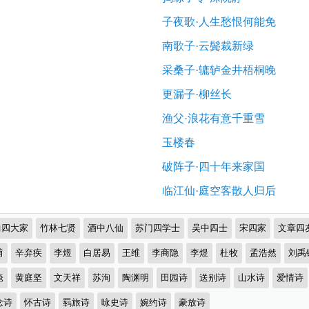
子夜歌·人生愁恨何能免
南歌子·云鬓裁新绿
采桑子·辘轳金井梧桐晚
更漏子·柳丝长
渔父·浪花有意千重雪
玉楼春
破阵子·四十年来家国
临江仙·庭空客散人归后
曲四大家
竹林七贤
酒中八仙
苏门四学士
吴中四士
宋四家
文章四
甫
辛弃疾
李煜
白居易
王维
李商隐
李煜
杜牧
孟浩然
刘禹
淹
黄庭坚
文天祥
苏洵
陶渊明
田园诗
送别诗
山水诗
爱情诗
念诗
怀古诗
羁旅诗
咏史诗
婉约诗
豪放诗