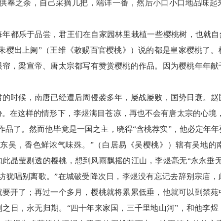
在供奉之余，自己采摘几把，端详一番，然后小口小口地品味起
每年都乐于品尝，君王们在自家园林里栽植一些樱桃树，也就自然
禁朱樱出上阑”（王维《敕赐百官樱桃》）说的都是皇家樱桃了。
眼帘，梁宣帝、唐太宗都写有赞赏樱桃的作品。因为樱桃年年献
君的时候，南唐已经遭后周侵袭多年，屡战屡败，国势日衰。赵
。在这样的情形下，李煜满目苍凉，再也不会有唐太宗的心境，
作品了。然而他毕竟是一国之主，晓得“含桃荐实”，他必定年
出东吴，香色鲜浓气味殊。”（白居易《吴樱桃》）辖有吴地的
如此晶莹剔透的樱桃，想到风雨飘摇的江山，李煜毫无“永永垂无
教坊犹唱别离歌。”在城破受降次日，李煜没有忘记去辞别宗庙，
就要开了；再过一个多月，樱桃就将累累低垂，他就可以到禁苑
别之日，永无归期。“四十年来家国，三千里地山河”，和他李煜