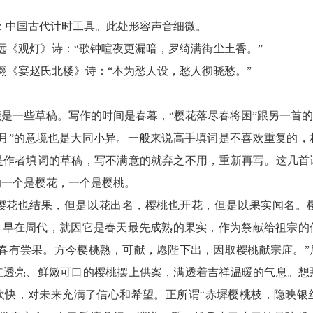
漏：中国古代计时工具。此处形容声音细微。
远《观灯》诗：“歌钟喧夜更漏暗，罗绮满街尘土香。”
翱《宴赵氏北楼》诗：“本为愁人设，愁人彻晓愁。”
是一些草稿。写作的时间是春暮，“樱花落尽春将困”跟另一首的
前月”的意境也是大同小异。一般来说高手填词是不喜欢重复的，
是作者填词的草稿，写不满意的就弃之不用，重新再写。这几首
的一个是樱花，一个是樱桃。
樱花也结果，但是以花出名，樱桃也开花，但是以果实闻名。
”。早在周代，就因它是春天最先成熟的果实，作为祭献给祖宗的
，春有尝果。方今樱桃熟，可献，愿陛下出，因取樱桃献宗庙。”
红透亮、鲜嫩可口的樱桃摆上供案，满透着吉祥温暖的气息。想
欢快，对未来充满了信心和希望。正所谓“赤墀樱桃枝，隐映银