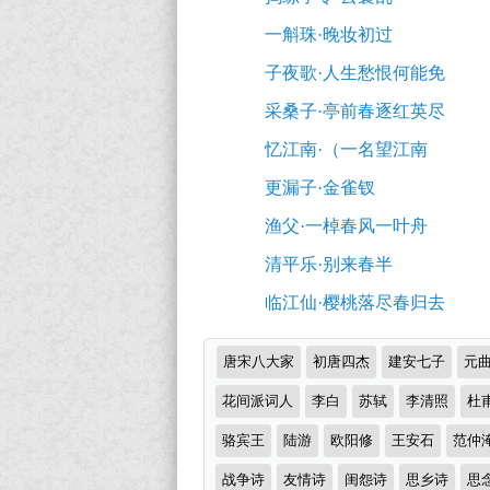
推
尽
一斛珠·晚妆初过
荐
春
子夜歌·人生愁恨何能免
将
采桑子·亭前春逐红英尽
困
忆江南·（一名望江南
（唐
更漏子·金雀钗
李
渔父·一棹春风一叶舟
煜）
清平乐·别来春半
原
临江仙·樱桃落尽春归去
文
注
诗
唐宋八大家
初唐四杰
建安七子
元
释
词
分
花间派词人
李白
苏轼
李清照
杜
翻
类
骆宾王
陆游
欧阳修
王安石
范仲
译
战争诗
及
友情诗
闺怨诗
思乡诗
思