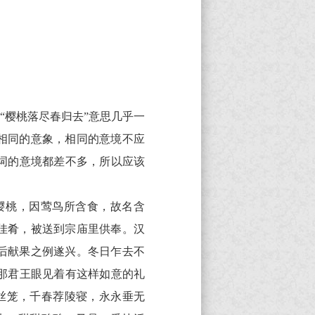
“樱桃落尽春归去”意思几乎一
相同的意象，相同的意境不应
词的意境都差不多，所以应该
樱桃，因莺鸟所含食，故名含
佳肴，被送到宗庙里供奉。汉
后献果之例遂兴。冬日乍去不
那君王眼见着有这样如意的礼
丝笼，千春荐陵寝，永永垂无