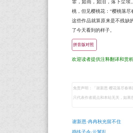
霏，如雨，如泪，落下尘埃
桃，但见樱桃花：“樱桃落尽春
这些作品就算原来是不残缺
了今天看到的样子。
拼音版对照
欢迎读者提供注释翻译和赏
谢
新
免责声明：「谢新恩·樱花落尽春
恩
只代表作者观点和本站无关，如果
·
樱
古
花
谢新恩·冉冉秋光留不住
诗
落
词
捣练子令·云鬟乱