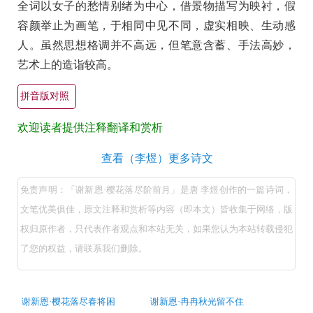
全词以女子的愁情别绪为中心，借景物描写为映衬，假
容颜举止为画笔，于相同中见不同，虚实相映、生动感
人。虽然思想格调并不高远，但笔意含蓄、手法高妙，
艺术上的造诣较高。
拼音版对照
欢迎读者提供注释翻译和赏析
谢
查看（李煜）更多诗文
新
免责声明：「谢新恩·樱花落尽阶前月」是唐 李煜创作的一篇诗词，
恩
文笔优美俱佳，原文注释和赏析等内容（即本文）皆收集于网络，版
·
权归原作者，只代表作者观点和本站无关，如果您认为本站转载侵犯
樱
了您的权益，请联系我们删除。
花
落
尽
古
谢新恩·樱花落尽春将困
谢新恩·冉冉秋光留不住
诗