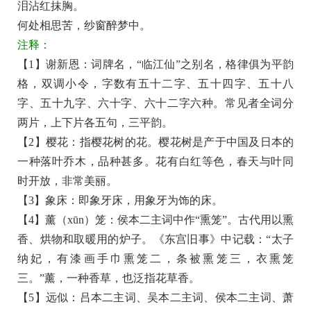
泪沾红抹胸。
花
何处相思苦，纱窗醉梦中。
落
注释：
尽
【1】谢新恩：词牌名，“临江仙”之别名，格律俱为平韵
阶
格，双调小令，字数有五十二字、五十四字、五十八
前
字、五十九字、六十字、六十二字六种。常见者全词分
月
两片，上下片各五句，三平韵。
原
【2】樱花：指樱花树的花。樱花树是产于中国及日本的
文
一种落叶乔木，品种甚多。花有白红等色，春天与叶同
翻
时开放，非常美丽。
译
【3】象床：即象牙床，用象牙为饰的床。
+全
【4】薰（xūn）笼：侯本二主词中作“熏笼”。古代用以熏
文
香、烘物和取暖用的炉子。《东宫旧事》中记载：“太子
注
纳妃，有漆画手巾熏笼二，条被熏笼三，衣熏笼
释
三。”薰，一种香草，也泛指花草香。
【5】远似：吕本二主词、吴本二主词、侯本二主词、萧
译