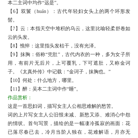
本二主词中均作“远是”。
文
【6】双鬟（huán）：古代年轻妇女头上的两个环形发
+原
髻。
著
【7】云：本指天空中堆积的乌云，这里比喻轻柔舒卷如
赏
云的头发。
析
【8】憔悴：这里指头发枯干，没有光泽。
【9】抹胸：俗称“兜肚”，古代内衣的一种，多为女子所
用，有前片无后片，上可覆乳，下可遮肚，又称金诃
子。《太真外传》中记载：“金诃子，抹胸也。”
【10】何处：什么地方，哪里。
【11】醉：吴本二主词中作“睡”。
作品赏析：
这是一首思妇词，描写女主人公相思难解的愁苦。
词的上片写女主人公旧恨未减、新愁又添、难消心中怨
的情状。首句写景，描绘的是一幅凄冷孤寂的画面：花
已落尽春已去，冷月当阶人独在，花难解语，月亦无