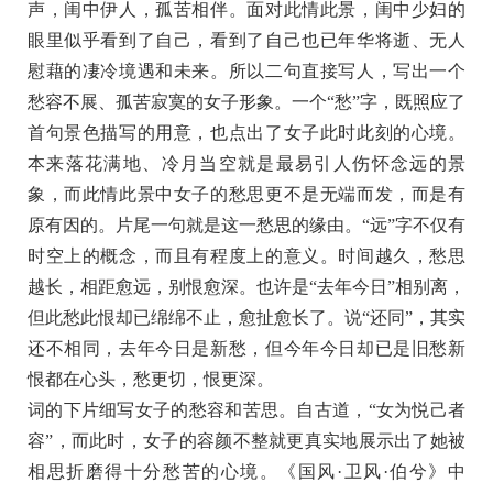
声，闺中伊人，孤苦相伴。面对此情此景，闺中少妇的
眼里似乎看到了自己，看到了自己也已年华将逝、无人
慰藉的凄冷境遇和未来。所以二句直接写人，写出一个
愁容不展、孤苦寂寞的女子形象。一个“愁”字，既照应了
首句景色描写的用意，也点出了女子此时此刻的心境。
本来落花满地、冷月当空就是最易引人伤怀念远的景
象，而此情此景中女子的愁思更不是无端而发，而是有
原有因的。片尾一句就是这一愁思的缘由。“远”字不仅有
时空上的概念，而且有程度上的意义。时间越久，愁思
越长，相距愈远，别恨愈深。也许是“去年今日”相别离，
但此愁此恨却已绵绵不止，愈扯愈长了。说“还同”，其实
还不相同，去年今日是新愁，但今年今日却已是旧愁新
恨都在心头，愁更切，恨更深。
词的下片细写女子的愁容和苦思。自古道，“女为悦己者
容”，而此时，女子的容颜不整就更真实地展示出了她被
相思折磨得十分愁苦的心境。《国风·卫风·伯兮》中