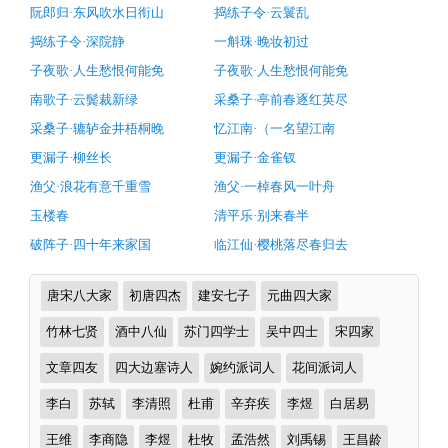
阶
阮郎归·东风吹水日衔山
捣练子令·云鬟乱
词
前
推
捣练子令·深院静
一斛珠·晚妆初过
荐
月
子夜歌·人生愁恨何能免
子夜歌·人生愁恨何能免
（唐
南歌子·云鬓裁新绿
采桑子·亭前春逐红英尽
李
采桑子·辘轳金井梧桐晚
忆江南·（一名望江南
煜）
更漏子·柳丝长
更漏子·金雀钗
原
渔父·浪花有意千重雪
渔父·一棹春风一叶舟
文
玉楼春
清平乐·别来春半
注
破阵子·四十年来家国
临江仙·樱桃落尽春归去
释
翻
诗
唐宋八大家
初唐四杰
建安七子
元曲四大家
译
词
分
竹林七贤
酒中八仙
苏门四学士
吴中四士
宋四家
及
类
赏
文章四友
四大边塞诗人
婉约派词人
花间派词人
析
李白
苏轼
李清照
杜甫
辛弃疾
李煜
白居易
（完）-
王维
李商隐
李煜
杜牧
孟浩然
刘禹锡
王昌龄