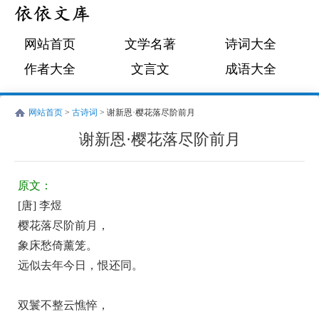
网站首页
文学名著
诗词大全
作者大全
文言文
成语大全
网站首页
>
古诗词
> 谢新恩·樱花落尽阶前月
谢新恩·樱花落尽阶前月
唐
古
李
诗
原文：
煜
词:
[唐] 李煜
谢
樱花落尽阶前月，
新
象床愁倚薰笼。
恩
远似去年今日，恨还同。
·
樱
双鬟不整云憔悴，