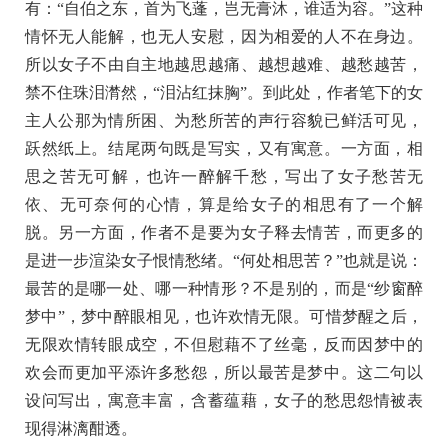
有：“自伯之东，首为飞蓬，岂无膏沐，谁适为容。”这种
情怀无人能解，也无人安慰，因为相爱的人不在身边。
所以女子不由自主地越思越痛、越想越难、越愁越苦，
禁不住珠泪潸然，“泪沾红抹胸”。到此处，作者笔下的女
主人公那为情所困、为愁所苦的声行容貌已鲜活可见，
跃然纸上。结尾两句既是写实，又有寓意。一方面，相
思之苦无可解，也许一醉解千愁，写出了女子愁苦无
依、无可奈何的心情，算是给女子的相思有了一个解
脱。另一方面，作者不是要为女子释去情苦，而更多的
是进一步渲染女子恨情愁绪。“何处相思苦？”也就是说：
最苦的是哪一处、哪一种情形？不是别的，而是“纱窗醉
梦中”，梦中醉眼相见，也许欢情无限。可惜梦醒之后，
无限欢情转眼成空，不但慰藉不了丝毫，反而因梦中的
欢会而更加平添许多愁怨，所以最苦是梦中。这二句以
设问写出，寓意丰富，含蓄蕴藉，女子的愁思怨情被表
现得淋漓酣透。