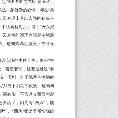
。起句作者通过描写“急管吹云
表达抽象复杂的心情，却在“急
；又表现出月出人间的积极主
 中秋新桥对月》诗：“云头滟
眼，又以饼的圆形点明是中秋满
语。这句既高度赞美了中秋夜
以忘怀的中秋月夜。换头“桂
，若隐若现，桂花透过这“雾
嫦娥、吴刚、桂子飘香等美丽的
实写月光下明亮的夜景。这句与
，那有影，不言月光而言树影
色变活了，因为有“西风”，能
梧叶”、“西风”都是节候性强的