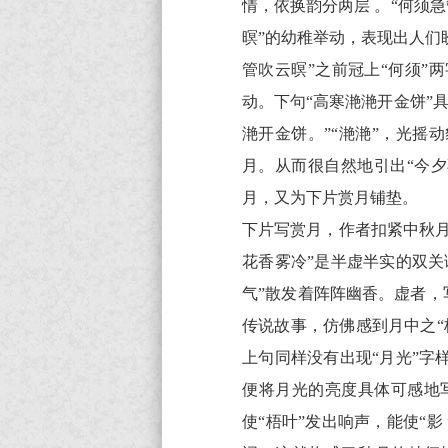
管
情，依换韵分两层 。“何须
吹
暝”的幼稚举动，表现出人们
云
管吹云暝”之前冠上“何须
暝
动。下句“高寒滟滟开金饼”
原
滟开金饼。”“滟滟”，光摇
文
月。从而很自然地引出“今
翻
月，又为下片赏月铺垫。
译
下片写赏月，作者扣紧中秋
+全
花香雾冷”是半虚半实的双
文
气”散发着阵阵幽香。虚者，
注
传说故事，仿佛感到月中之“
释
上句同样没有出现“月光”
译
便将月光的亮度具体可感地写
文
使“梧叶”发出响声，能使“影
+原