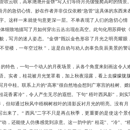
急管吹云暝，高寒滟滟开金饼”写人们等待月亮缓慢爬高时的情景
盼月的急切心情。妙在作者并非仅仅依赖“急管”这具体的东西来
”两字。这样一来就使句意更深一层。不单表现了人们的急切心情
具体细致地描写了月如何穿出云丛出现在高空。此句化用苏舜钦《
动貌，写月的迷人姿态。“金饼”既以金色形容了月光之明亮耀
夕不登楼，一年空过秋 ”，这是自劝与劝人勿辜负良辰美景的警
月的特色，一句一个动人的月夜场景，从各个角度来刻画这令人难
关语。实者，桂花被月光笼罩着，加上秋夜湿露，看上去朦朦胧胧
写月中桂。联系上片的“高寒”很自然地会想到广寒宫的桂树、
桂花香雾冷”，令人产生无尽的遐想。下句“ 梧叶西风影”，则
字样，但却通过秋风中梧桐树枝叶的清影反衬月光的明亮。没有月
出来了。“ 西风”二字不只是再点秋季，更重要的是使这个景
 ”动，还能使人仿佛感觉到凉意。这一韵中的“ 桂花”、“冷”、“