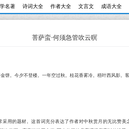
学名著
诗词大全
作者大全
文言文
成语大全
菩萨蛮·何须急管吹云暝
开金饼。今夕不登楼。一年空过秋。桂花香雾冷。梧叶西风影。
常采用的题材。这首词充分表达了作者对中秋赏月的无比赞美