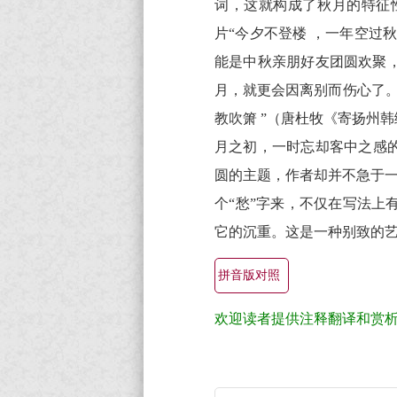
词，这就构成了秋月的特征
著
赏
片“今夕不登楼 ，一年空过秋
析
能是中秋亲朋好友团圆欢聚，
月，就更会因离别而伤心了。
教吹箫 ”（唐杜牧《寄扬州
月之初，一时忘却客中之感
圆的主题，作者却并不急于一
个“愁”字来，不仅在写法
它的沉重。这是一种别致的
拼音版对照
欢迎读者提供注释翻译和赏
菩
萨