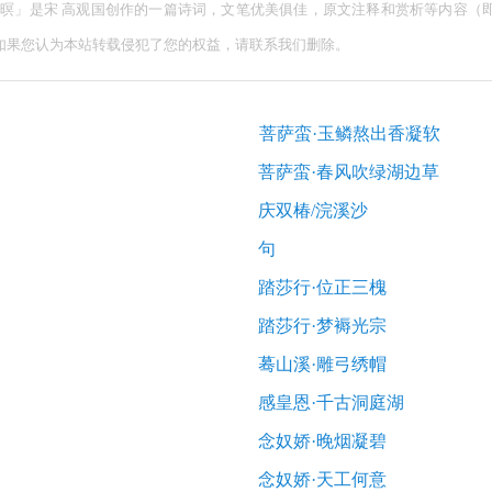
云暝」是宋 高观国创作的一篇诗词，文笔优美俱佳，原文注释和赏析等内容（
如果您认为本站转载侵犯了您的权益，请联系我们删除。
菩萨蛮·玉鳞熬出香凝软
菩萨蛮·春风吹绿湖边草
庆双椿/浣溪沙
句
踏莎行·位正三槐
踏莎行·梦褥光宗
蓦山溪·雕弓绣帽
感皇恩·千古洞庭湖
念奴娇·晚烟凝碧
念奴娇·天工何意