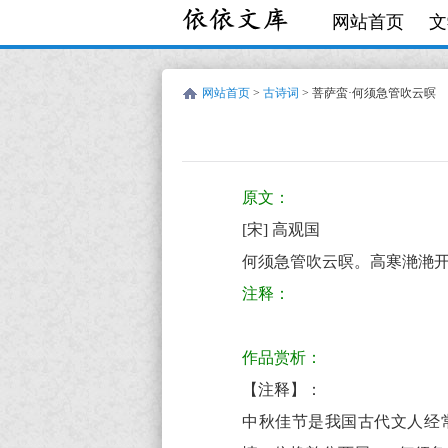
网站首页
文
网站首页
>
古诗词
> 菩萨蛮·何须急管吹云暝
宋
古
高
诗
原文：
观
词:
[宋] 高观国
国
菩
何须急管吹云暝。高寒滟滟
萨
注释：
蛮
·
作品赏析：
何
【注释】：
须
中秋佳节是我国古代文人经
急