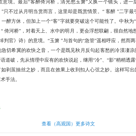
性意境。最后“客醉倚河桥，清光愁玉箫”又换一个镜头，进一
 ”只不过从月明当赏而言，这里却是既赏情景。“ 客醉 ”二字最
一醉方休，但加上一个“客”字就要突破这个可能性了。中秋为“
“ 倚河桥”，对着天上、水中的明月，更会浮想联翩，很自然地
韩绰判官》诗）的意境。“玉箫 ”与首句的“急管”遥相呼应，然而
的急切希冀的欢快之音，一个是既见秋月反勾起客愁的冷漠凄凉
语道破，先从情理中应有的欢快说起，继用“冷”、“影”稍稍透
上有如剥茧抽丝之妙，而且在效果上收到扣人心弦之妙。这样写出
艺术手法。
析
查看（高观国）更多诗文