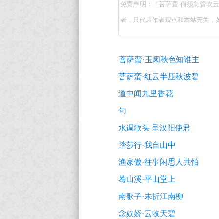
免责声明：「菩萨蛮·何须急管吹
蛮
者，只代表作者观点和本站无关，
·
何
古
须
菩萨蛮·玉阑秋色知谁主
诗
急
词
菩萨蛮·红云半压秋波碧
推
管
道中闻九里香花
荐
吹
句
云
水调歌头 呈汉阳使君
暝
踏莎行·我自山中
（宋
渔家傲·往事闲思人共怕
高
蓦山溪·平山堂上
观
南歌子·未折江南柳
国）
念奴娇·云收天碧
原