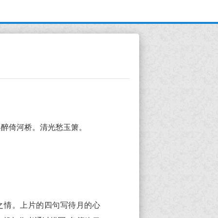
客醉倚河桥。清光愁玉箫。
之情。上片的四句写待月的心