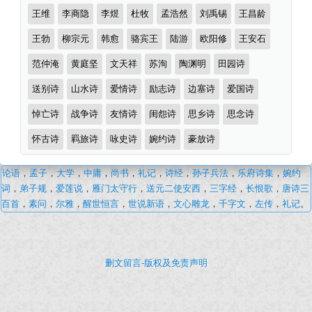
王维
李商隐
李煜
杜牧
孟浩然
刘禹锡
王昌龄
王勃
柳宗元
韩愈
骆宾王
陆游
欧阳修
王安石
范仲淹
黄庭坚
文天祥
苏洵
陶渊明
田园诗
送别诗
山水诗
爱情诗
励志诗
边塞诗
爱国诗
悼亡诗
战争诗
友情诗
闺怨诗
思乡诗
思念诗
怀古诗
羁旅诗
咏史诗
婉约诗
豪放诗
匪
论语
，
孟子
，
大学
，
中庸
，
尚书
，
礼记
，
诗经
，
孙子兵法
，
乐府诗集
，
婉约
风
词
，
弟子规
，
爱莲说
，
雁门太守行
，
送元二使安西
，
三字经
，
长恨歌
，
唐诗三
·
百首
，
素问
，
尔雅
，
醒世恒言
，
世说新语
，
文心雕龙
，
千字文
，
左传
，
礼记
。
古
诗
词
删文留言-版权及免责声明
文
学
经
典