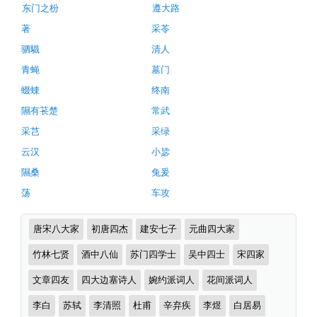
文
古
东门之枌
遵大路
诗
注
著
采苓
词
释
推
驷驖
清人
荐
翻
青蝇
墓门
译
蝃蝀
终南
及
隰有苌楚
常武
赏
采芑
采绿
析
云汉
小毖
（完）-
隰桑
兔爰
古
荡
车攻
诗
词
诗
唐宋八大家
初唐四杰
建安七子
元曲四大家
译
词
分
竹林七贤
酒中八仙
苏门四学士
吴中四士
宋四家
文
类
文章四友
四大边塞诗人
婉约派词人
花间派词人
李白
苏轼
李清照
杜甫
辛弃疾
李煜
白居易