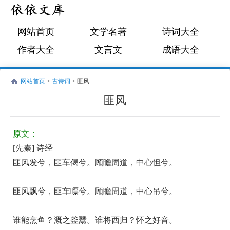
网站首页
文学名著
诗词大全
作者大全
文言文
成语大全
网站首页
>
古诗词
> 匪风
匪风
先
古
秦
诗
原文：
诗
词:
[先秦] 诗经
经
匪
匪风发兮，匪车偈兮。顾瞻周道，中心怛兮。
风
原
匪风飘兮，匪车嘌兮。顾瞻周道，中心吊兮。
文
谁能烹鱼？溉之釜鬵。谁将西归？怀之好音。
翻