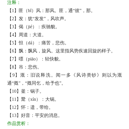
注释：
译
【1】匪（bǐ）风：那风。匪，通“彼”，那。
+全
【2】发：犹“发发”，风吹声。
文
【3】偈（jié）：疾驰貌。
注
【4】周道：大道。
释
【5】怛（dá）：痛苦，悲伤。
译
【6】飘：飘风，旋风。这里指风势疾速回旋的样子。
文
【7】嘌（piāo）：轻快貌。
+原
【8】吊：悲伤。
著
【9】溉：旧说释洗。闻一多《风诗类钞》则以为溉
赏
通“摡”，“摡同乞，给予也”。
析
【10】釜：锅子。
【11】鬵（xín）：大锅。
【12】怀：遗，带给。
【13】好音：平安的消息。
作品赏析：