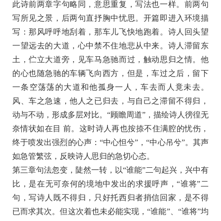
此诗前两章字句略同，意思重复，写法也一样。前两句
写所见之景，后两句直抒胸中忧思。开篇即进入环境描
写：那风呼呼地刮着，那车儿飞快地跑着。诗人回头望
一望远去的大道，心中禁不住地悲从中来。诗人滞留东
土，伫立大道旁，见车马急驰而过，触动思归之情。他
的心也随急驰的车辆飞向西方，但是，车过之后，留下
一条空荡荡的大道和他孤身一人，车去而人竟未去。
风、车之急速，他人之已归去，与自己之滞留不得归，
动与不动，形成多层对比。“顾瞻周道”，描绘诗人徬徨无
奈情状如在目 前。这时诗人再也按捺不住满腔的忧伤，
终于喷发出强烈的心声：“中心怛兮”，“中心吊兮”。其声
如急管繁弦，反映诗人思归的急切心态。
第三章句法忽变，陡然一转，以“谁能”二句起兴，兴中有
比，是在无可奈何的境地中发出的求援呼声，“谁将”二
句，写诗人既不得归，只好托西归者捎信回家，是不得
已而求其次。但这次着也未必能实现，“谁能”、“谁将”均