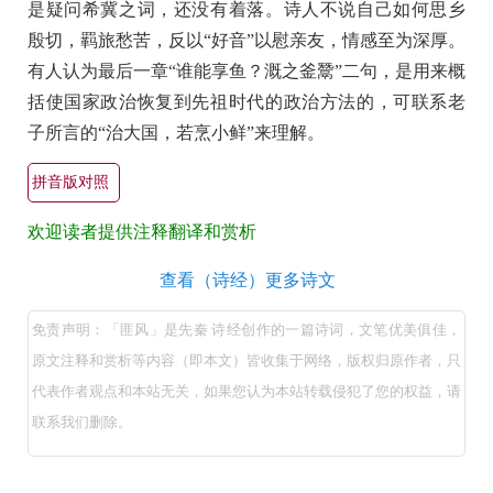
是疑问希冀之词，还没有着落。诗人不说自己如何思乡
殷切，羁旅愁苦，反以“好音”以慰亲友，情感至为深厚。
有人认为最后一章“谁能享鱼？溉之釜鬵”二句，是用来概
括使国家政治恢复到先祖时代的政治方法的，可联系老
子所言的“治大国，若烹小鲜”来理解。
拼音版对照
欢迎读者提供注释翻译和赏析
匪
查看（诗经）更多诗文
风
免责声明：「匪风」是先秦 诗经创作的一篇诗词，文笔优美俱佳，
（先
原文注释和赏析等内容（即本文）皆收集于网络，版权归原作者，只
秦
代表作者观点和本站无关，如果您认为本站转载侵犯了您的权益，请
诗
联系我们删除。
经）
原