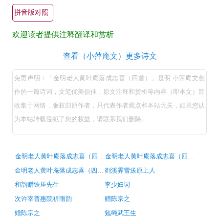
叶
拼音版对照
庵
欢迎读者提供注释翻译和赏析
落
成
金
查看（小萍庵文）更多诗文
志
明
免责声明：「金明老人黄叶庵落成志喜（四首）」是明 小萍庵文创
喜
老
作的一篇诗词，文笔优美俱佳，原文注释和赏析等内容（即本文）皆
（四
人
收集于网络，版权归原作者，只代表作者观点和本站无关，如果您认
首）
黄
为本站转载侵犯了您的权益，请联系我们删除。
原
叶
庵
文
落
翻
古
金明老人黄叶庵落成志喜（四首）
金明老人黄叶庵落成志喜（四首）
诗
成
译
金明老人黄叶庵落成志喜（四首）
剡溪霁雪送原上人
词
志
推
+全
和韵赠铁厓先生
李少妇词
荐
喜
文
次许宰普惠院祈雨韵
赠陈宗之
（四
注
赠陈宗之
勉绳武王生