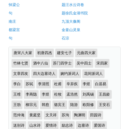
首）
释
悼梁公
题汪水云诗卷
（明
译
句
题徐氏金湖书院
小
文
南庄
九顶大像阁
萍
都梁宫
金釜山灵泉
+原
庵
句
石淙
著
文）
赏
原
诗
唐宋八大家
初唐四杰
建安七子
元曲四大家
析
文
词
分
竹林七贤
酒中八仙
苏门四学士
吴中四士
宋四家
注
类
释
文章四友
四大边塞诗人
婉约派词人
花间派词人
翻
李白
苏轼
李清照
杜甫
辛弃疾
李煜
白居易
译
王维
李商隐
李煜
杜牧
孟浩然
刘禹锡
王昌龄
及
王勃
柳宗元
韩愈
骆宾王
陆游
欧阳修
王安石
赏
析
范仲淹
黄庭坚
文天祥
苏洵
陶渊明
田园诗
（完）-
送别诗
山水诗
爱情诗
励志诗
边塞诗
爱国诗