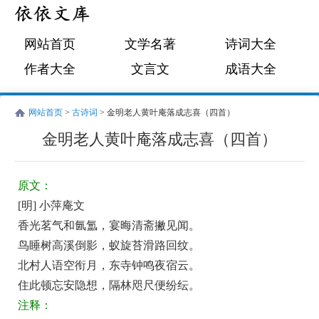
网站首页
文学名著
诗词大全
作者大全
文言文
成语大全
网站首页
>
古诗词
> 金明老人黄叶庵落成志喜（四首）
金明老人黄叶庵落成志喜（四首）
明
古
小
诗
原文：
萍
词:
[明] 小萍庵文
庵
金
香光茗气和氤氲，宴晦清斋撇见闻。
文
明
鸟睡树高溪倒影，蚁旋苔滑路回纹。
老
北村人语空衔月，东寺钟鸣夜宿云。
住此顿忘安隐想，隔林咫尺便纷纭。
人
注释：
黄