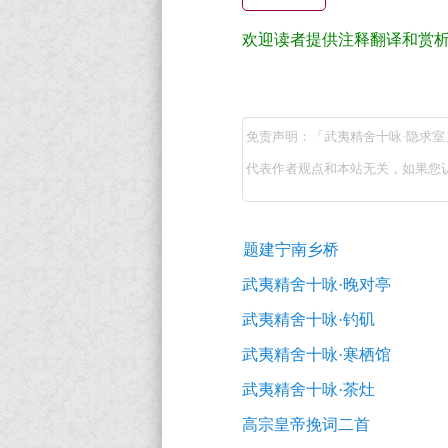
隐
求
欢迎读者提供注释翻译和赏
室
武
原
夷
文
免责声明：「武夷精舍十咏·隐求
精
翻
代表作者观点和本站无关，如果您
舍
译
+全
十
古
文
咏
题建宁南乡桥
诗
注
·
词
武夷精舍十咏·晚对亭
释
推
隐
武夷精舍十咏·钓矶
荐
译
求
武夷精舍十咏·寒栖馆
文
室
武夷精舍十咏·茶灶
+原
（宋
著
高宗皇帝挽词二首
袁