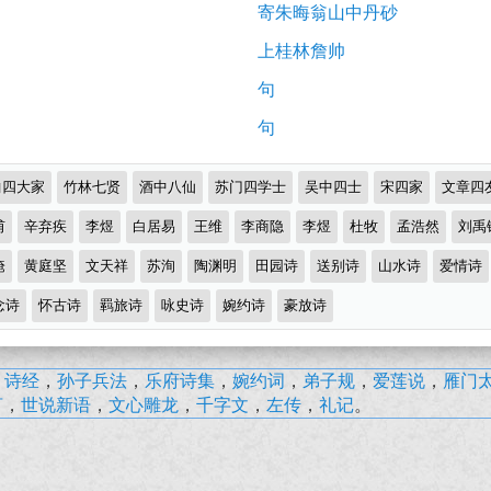
寄朱晦翁山中丹砂
上桂林詹帅
句
句
曲四大家
竹林七贤
酒中八仙
苏门四学士
吴中四士
宋四家
文章四
甫
辛弃疾
李煜
白居易
王维
李商隐
李煜
杜牧
孟浩然
刘禹
淹
黄庭坚
文天祥
苏洵
陶渊明
田园诗
送别诗
山水诗
爱情诗
念诗
怀古诗
羁旅诗
咏史诗
婉约诗
豪放诗
，
诗经
，
孙子兵法
，
乐府诗集
，
婉约词
，
弟子规
，
爱莲说
，
雁门
言
，
世说新语
，
文心雕龙
，
千字文
，
左传
，
礼记
。