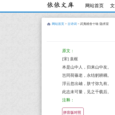
网站首页
文
网站首页
>
古诗词
> 武夷精舍十咏·隐求室
宋
古
袁
诗
原文：
枢
词:
[宋] 袁枢
武
本是山中人，归来山中友。
夷
岂同荷蓧老，永结躬耕耦。
精
浮云忽出岫，肤寸弥九有。
舍
此志未可量，见之千载后。
十
注释：
咏
·
拼音版对照