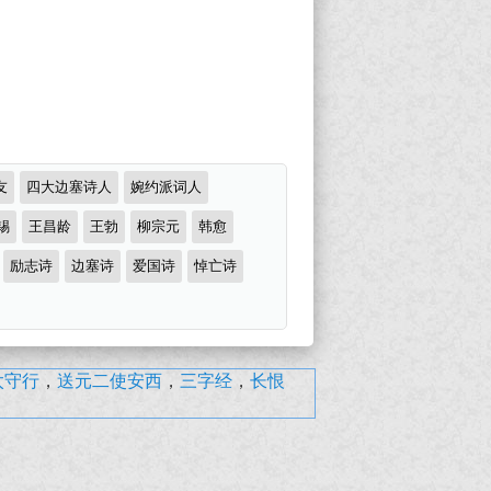
友
四大边塞诗人
婉约派词人
锡
王昌龄
王勃
柳宗元
韩愈
励志诗
边塞诗
爱国诗
悼亡诗
太守行
，
送元二使安西
，
三字经
，
长恨