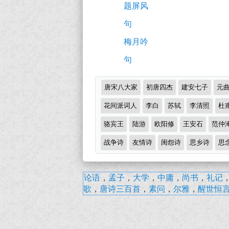
赏
题屏风
枢）
析
句
原
梅月吟
文
句
注
释
诗
唐宋八大家
初唐四杰
建安七子
元
翻
词
分
花间派词人
李白
苏轼
李清照
杜
译
类
骆宾王
陆游
欧阳修
王安石
范仲
及
战争诗
赏
友情诗
闺怨诗
思乡诗
思
析
（完）-
武
论语
，
孟子
，
大学
，
中庸
，
尚书
，
礼记
夷
歌
，
唐诗三百首
，
素问
，
尔雅
，
醒世恒
古
精
诗
舍
十
词