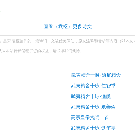
析
查看（袁枢）更多诗文
室」是宋 袁枢创作的一篇诗词，文笔优美俱佳，原文注释和赏析等内容（即本文
认为本站转载侵犯了您的权益，请联系我们删除。
武夷精舍十咏·隐屏精舍
武夷精舍十咏·仁智堂
武夷精舍十咏·渔艇
武夷精舍十咏·观善斋
高宗皇帝挽词二首
武夷精舍十咏·铁笛亭