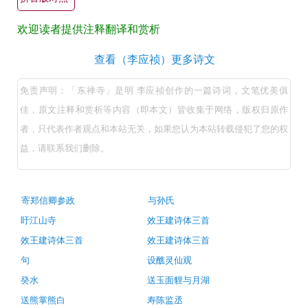
翻
欢迎读者提供注释翻译和赏析
译
+全
东
查看（李应祯）更多诗文
文
禅
免责声明：「东禅寺」是明 李应祯创作的一篇诗词，文笔优美俱
注
寺
佳，原文注释和赏析等内容（即本文）皆收集于网络，版权归原作
释
（明
者，只代表作者观点和本站无关，如果您认为本站转载侵犯了您的权
译
李
益，请联系我们删除。
文
应
+原
祯）
原
著
古
寄郑信卿参政
与孙氏
诗
文
赏
盱江山寺
效王建诗体三首
词
注
推
析
效王建诗体三首
效王建诗体三首
荐
释
句
设醮灵仙观
翻
癸水
送玉面貍与月湖
译
送熊掌熊白
寿陈监丞