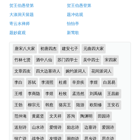
及
贺王伯愚登第
贺王伯愚登第
赏
大涤洞天留题
题冲佑观
析
寄云水禅师
怡怡亭
（完）-
题妙庭观
新莺歌
古
诗
诗
唐宋八大家
初唐四杰
建安七子
元曲四大家
词
词
分
竹林七贤
酒中八仙
苏门四学士
吴中四士
宋四家
译
类
文
文章四友
四大边塞诗人
婉约派词人
花间派词人
李白
苏轼
李清照
杜甫
辛弃疾
李煜
白居易
王维
李商隐
李煜
杜牧
孟浩然
刘禹锡
王昌龄
王勃
柳宗元
韩愈
骆宾王
陆游
欧阳修
王安石
范仲淹
黄庭坚
文天祥
苏洵
陶渊明
田园诗
送别诗
山水诗
爱情诗
励志诗
边塞诗
爱国诗
悼亡诗
战争诗
友情诗
闺怨诗
思乡诗
思念诗