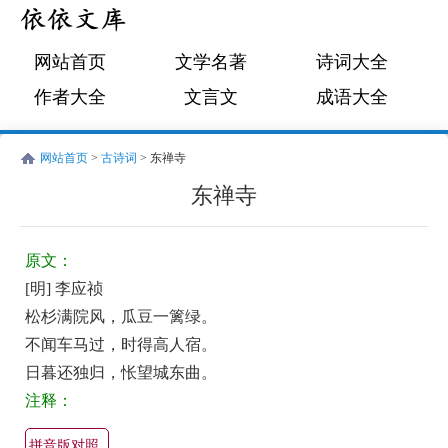
网站首页
文学名著
诗词大全
作者大全
文言文
成语大全
网站首页
>
古诗词
> 东禅寺
东禅寺
明
古
李
诗
原文：
应
词:
[明] 李应祯
祯
东
松杉满院风，瓜豆一篱绿。
禅
不闻车马过，时得高人宿。
寺
日暮还独归，怅望城东曲。
注释：
原
文
拼音版对照